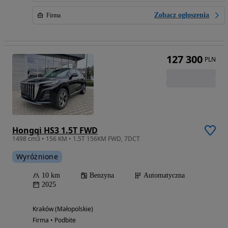
Zobacz ogłoszenia
Firma
127 300
PLN
Hongqi HS3 1.5T FWD
1498 cm3 • 156 KM • 1.5T 156KM FWD, 7DCT
Wyróżnione
10 km
Benzyna
Automatyczna
2025
Kraków (Małopolskie)
Firma • Podbite