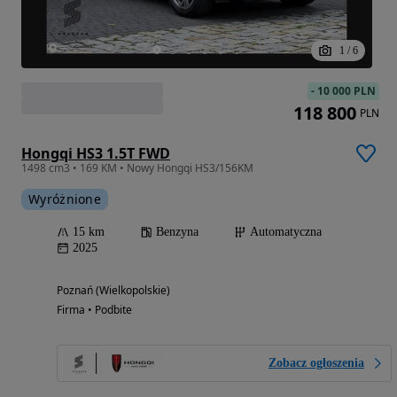
1
/
6
-
10 000 PLN
118 800
PLN
Hongqi HS3 1.5T FWD
1498 cm3 • 169 KM • Nowy Hongqi HS3/156KM
Wyróżnione
15 km
Benzyna
Automatyczna
2025
Poznań (Wielkopolskie)
Firma • Podbite
Zobacz ogłoszenia