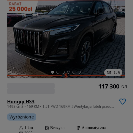
1
/
6
117 300
PLN
Hongqi HS3
1498 cm3 • 169 KM • 1.5T FWD 169KM I Wentylacja foteli przednich! Adaptacyjny tempomat!
Wyróżnione
1 km
Benzyna
Automatyczna