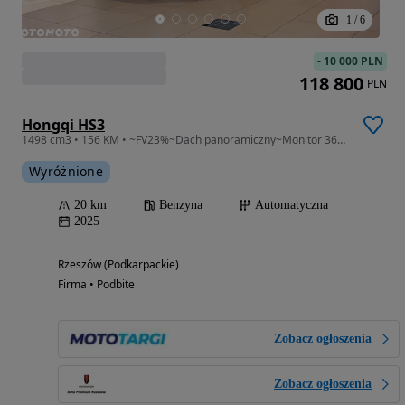
1
/
6
-
10 000 PLN
118 800
PLN
Hongqi HS3
1498 cm3 • 156 KM • ~FV23%~Dach panoramiczny~Monitor 360°AVM~Reflektory LED~App
Wyróżnione
20 km
Benzyna
Automatyczna
2025
Rzeszów (Podkarpackie)
Firma • Podbite
Zobacz ogłoszenia
Zobacz ogłoszenia