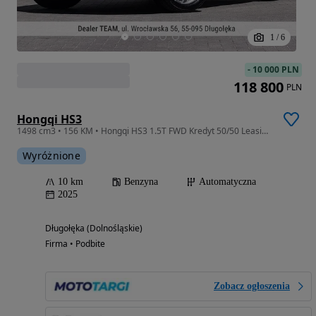
1
/
6
-
10 000 PLN
118 800
PLN
Hongqi HS3
1498 cm3 • 156 KM • Hongqi HS3 1.5T FWD Kredyt 50/50 Leasing 101% OC/AC za 1zł
Wyróżnione
10 km
Benzyna
Automatyczna
2025
Długołęka (Dolnośląskie)
Firma • Podbite
Zobacz ogłoszenia