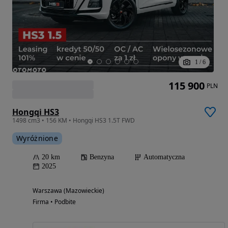
1
/
6
115 900
PLN
Hongqi HS3
1498 cm3 • 156 KM • Hongqi HS3 1.5T FWD
Wyróżnione
20 km
Benzyna
Automatyczna
2025
Warszawa (Mazowieckie)
Firma • Podbite