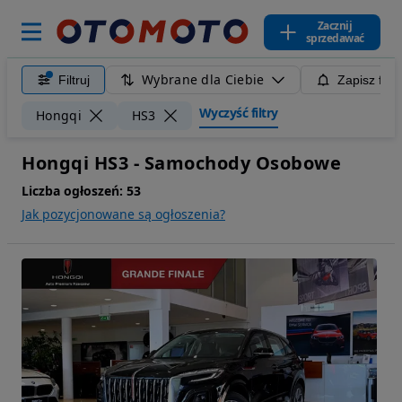
Zacznij
sprzedawać
Wybrane dla Ciebie
Filtruj
Zapisz filt
Wyczyść filtry
Hongqi
HS3
Hongqi HS3 - Samochody Osobowe
Liczba ogłoszeń:
53
Jak pozycjonowane są ogłoszenia?