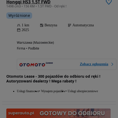
Hongqi HS3 1.5T FWD
1498 cm3 • 156 KM • 1.5T FWD - Od ręki !
Wyróżnione
1 km
Benzyna
Automatyczna
2025
Warszawa (Mazowieckie)
Firma • Podbite
Zobacz ogłoszenia
Otomoto Lease - 300 pojazdów do odbioru od ręki !
Autoryzowani dealerzy ! Mega rabaty !
Usługi finansowe
Wynajem pojazdów
Usługi ubezpieczeniowe