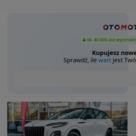
ok. 40 000 aut wycenian
Kupujesz nowe
Sprawdź, ile
wart
jest Twó