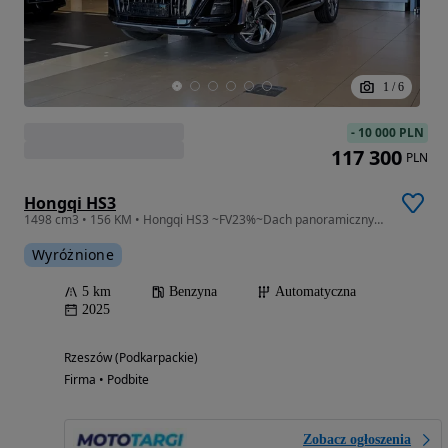
1
/
6
-
10 000 PLN
117 300
PLN
Hongqi HS3
1498 cm3 • 156 KM • Hongqi HS3 ~FV23%~Dach panoramiczny~Monitor 360°AVM~Reflektory LED~App
Wyróżnione
5 km
Benzyna
Automatyczna
2025
Rzeszów (Podkarpackie)
Firma • Podbite
Zobacz ogłoszenia