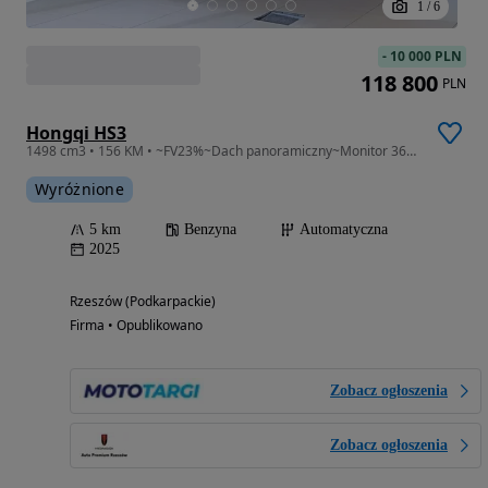
1
/
6
-
10 000 PLN
118 800
PLN
Hongqi HS3
1498 cm3 • 156 KM • ~FV23%~Dach panoramiczny~Monitor 360°AVM~Reflektory LED~Apple CarPlay
Wyróżnione
5 km
Benzyna
Automatyczna
2025
Rzeszów (Podkarpackie)
Firma • Opublikowano
Zobacz ogłoszenia
Zobacz ogłoszenia