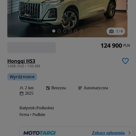
1
/
6
124 900
PLN
Hongqi HS3
1498 cm3 • 156 KM
Wyróżnione
2 km
Benzyna
Automatyczna
2025
Białystok (Podlaskie)
Firma • Podbite
Zobacz ogłoszenia