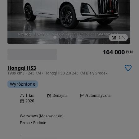
1
/
6
164 000
PLN
Hongqi HS3
1989 cm3 • 245 KM • Hongqi HS3 2.0 245 KM Biały Środek
Wyróżnione
1 km
Benzyna
Automatyczna
2026
Warszawa (Mazowieckie)
Firma • Podbite