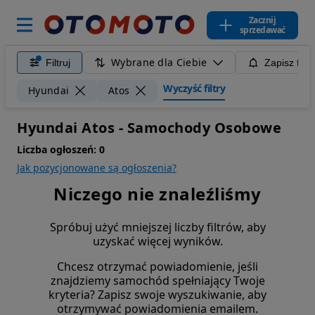
Zacznij
sprzedawać
Wybrane dla Ciebie
Filtruj
Zapisz filt
Wyczyść filtry
Hyundai
Atos
Hyundai Atos - Samochody Osobowe
Liczba ogłoszeń:
0
Jak pozycjonowane są ogłoszenia?
Niczego nie znaleźliśmy
Spróbuj użyć mniejszej liczby filtrów, aby
uzyskać więcej wyników.
Chcesz otrzymać powiadomienie, jeśli
znajdziemy samochód spełniający Twoje
kryteria? Zapisz swoje wyszukiwanie, aby
otrzymywać powiadomienia emailem.