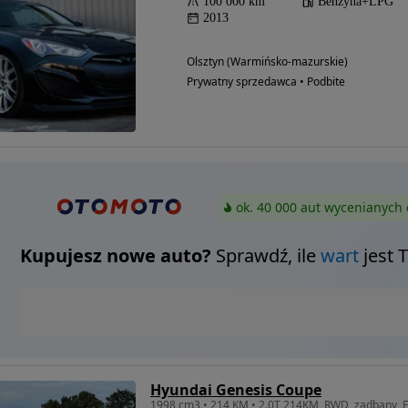
100 000 km
Benzyna+LPG
2013
Olsztyn (Warmińsko-mazurskie)
Prywatny sprzedawca • Podbite
ok. 40 000 aut wycenianych 
Kupujesz nowe auto?
Sprawdź, ile
wart
jest 
Hyundai Genesis Coupe
1998 cm3 • 214 KM • 2.0T 214KM, RWD, zadbany, 