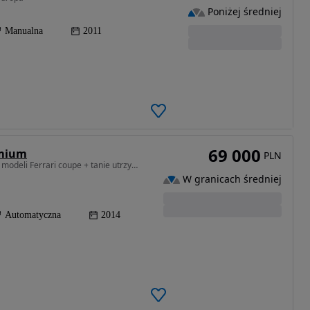
Poniżej średniej
Manualna
2011
69 000
emium
PLN
1998 cm3 • 275 KM • Auto jest piękniejsze od wielu modeli Ferrari coupe + tanie utrzymanie
W granicach średniej
Automatyczna
2014