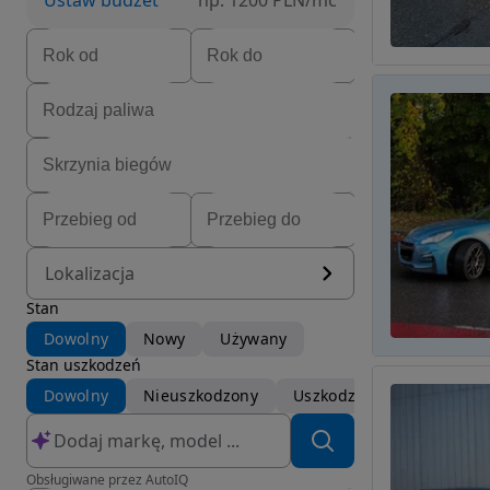
Ustaw budżet
np. 1200 PLN/mc
Lokalizacja
Stan
Dowolny
Nowy
Używany
Stan uszkodzeń
Dowolny
Nieuszkodzony
Uszkodzony
Obsługiwane przez AutoIQ