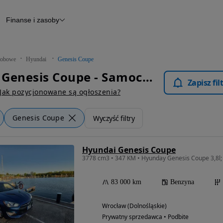
Finanse i zasoby
chody
Finansowanie
Leasing
dy
Narzędzie do wyceny samochodu
tryczne
Raport z inspekcji
obowe
Hyundai
Genesis Coupe
m
Raport historii pojazdu
Hyundai Genesis Coupe - Samochody Osobowe
Otomoto News
Zapisz fi
wane
Jak pozycjonowane są ogłoszenia?
Genesis Coupe
Wyczyść filtry
Hyundai Genesis Coupe
3778 cm3 • 347 KM • Hyunday Genesis Coupe 3,8l; 
83 000 km
Benzyna
Wrocław (Dolnośląskie)
Prywatny sprzedawca • Podbite