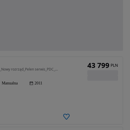
43 799
PLN
1998 cm3 • 214 KM • 2.0 T_Manual_Stan Fabryczny_Nowy rozrząd_Pelen serwis_PDC_Oplacony
Manualna
2011