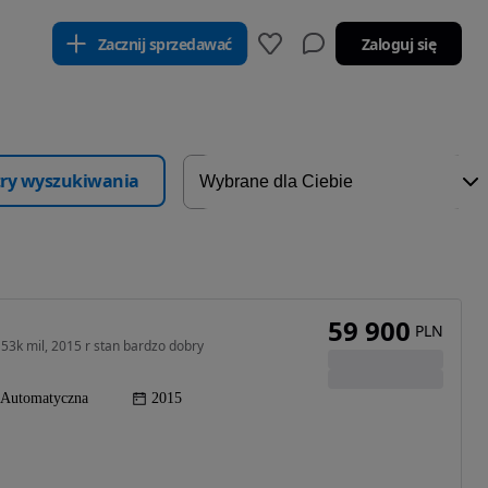
Zacznij sprzedawać
Zaloguj się
ltry wyszukiwania
59 900
PLN
53k mil, 2015 r stan bardzo dobry
Automatyczna
2015