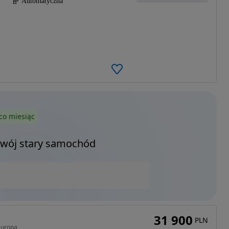
Automatyczna
co miesiąc
Twój stary samochód
31 900
PLN
Europa