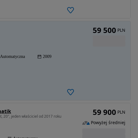
59 500
PLN
Automatyczna
2009
59 900
matik
PLN
, 20", jeden właściciel od 2017 roku
Powyżej średniej