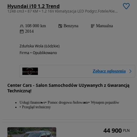
Hyundai i10 1.2 Trend
1248 cm3 • 87 KM • 1.2 16V Klimatyzacja LED Podgrz.Fotele/Kierownica Alu Gwarancja
108 000 km
Benzyna
Manualna
2014
Zduńska Wola (Łódzkie)
Firma • Opublikowano
Zobacz ogłoszenia
Center Cars - Salon Samochodów Używanych z Gwarancją
Techniczną!
Usługi finansowe
Pomoc drogowa /holowanie
Wynajem pojazdów
Przegląd techniczny
44 900
PLN