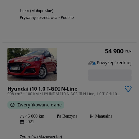
Liszki (Małopolskie)
Prywatny sprzedawca • Podbite
54 900
PLN
Powyżej średniej
Hyundai i10 1.0 T-GDI N-Line
998 cm3 • 100 KM • HYUNDAI I10 N AC3 III N-Line, 1.0 T-Gdi 100KM, 46Tyś.km. Super Stan
Zweryfikowane dane
46 000 km
Benzyna
Manualna
2021
Żyrardów (Mazowieckie)