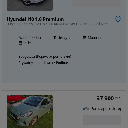
Hyundai i10 1.0 Premium
998 cm3 • 66 KM • 2016 r. 1.0 66 KM KLIMA Grzane Fotele i Kierownica Czujniki Parkowania
88 400 km
Benzyna
Manualna
2016
Bydgoszcz (Kujawsko-pomorskie)
Prywatny sprzedawca • Podbite
37 900
PLN
Poniżej średniej