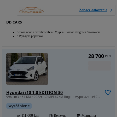
Zobacz ogłoszenia
DD CARS
Serwis opon / przechowalnia
Myjnia
Pomoc drogowa /holowanie
Wynajem pojazdów
28 700
PLN
Hyundai i10 1.0 EDITION 30
998 cm3 • 67 KM • 2022r 1.0 MPI 67KM Bogate wyposażenie! CarPlay • Klimatronic • LED
Wyróżnione
111 000 km
Benzyna
Manualna