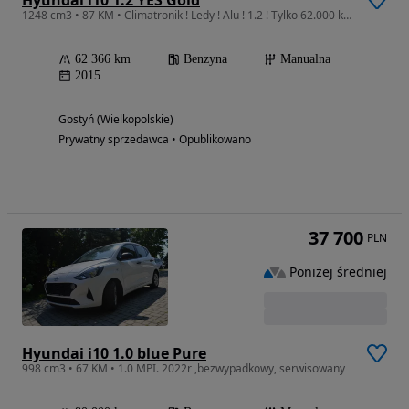
Hyundai i10 1.2 YES Gold
1248 cm3 • 87 KM • Climatronik ! Ledy ! Alu ! 1.2 ! Tylko 62.000 km ! 1-ręka ! Oryginał !
62 366 km
Benzyna
Manualna
2015
Gostyń (Wielkopolskie)
Prywatny sprzedawca • Opublikowano
37 700
PLN
Poniżej średniej
Hyundai i10 1.0 blue Pure
998 cm3 • 67 KM • 1.0 MPI. 2022r ,bezwypadkowy, serwisowany