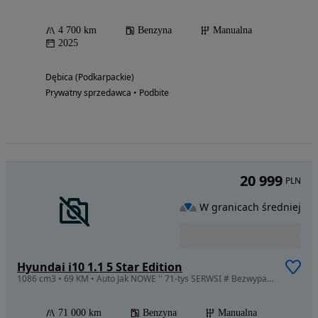
4 700 km
Benzyna
Manualna
2025
Dębica (Podkarpackie)
Prywatny sprzedawca • Podbite
20 999
PLN
W granicach średniej
Hyundai i10 1.1 5 Star Edition
1086 cm3 • 69 KM • Auto Jak NOWE '' 71-tys SERWSI # Bezwypadek # Klima # Alu # Z Niemiec
71 000 km
Benzyna
Manualna