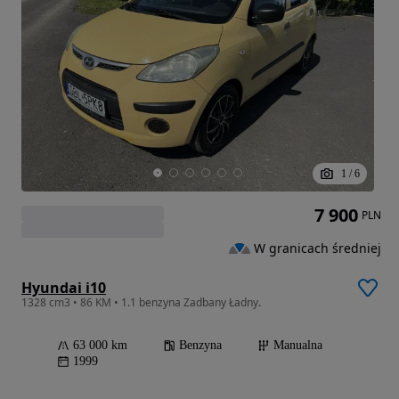
1
/
6
7 900
PLN
W granicach średniej
Hyundai i10
1328 cm3 • 86 KM • 1.1 benzyna Zadbany Ładny.
63 000 km
Benzyna
Manualna
1999