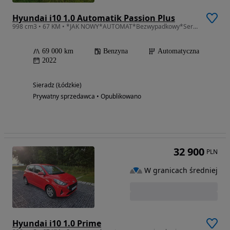
Hyundai i10 1.0 Automatik Passion Plus
998 cm3 • 67 KM • *JAK NOWY*AUTOMAT*Bezwypadkowy*Serwisowany**Śliczny*Możliwa Zamiana*
69 000 km
Benzyna
Automatyczna
2022
Sieradz (Łódzkie)
Prywatny sprzedawca • Opublikowano
32 900
PLN
W granicach średniej
Hyundai i10 1.0 Prime