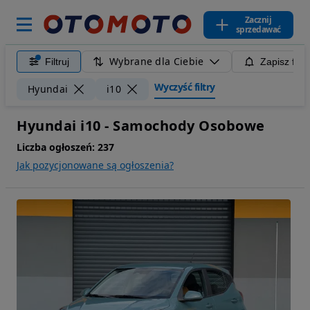
Zacznij
sprzedawać
Wybrane dla Ciebie
Filtruj
Zapisz filt
Wyczyść filtry
Hyundai
i10
Hyundai i10 - Samochody Osobowe
Liczba ogłoszeń:
237
Jak pozycjonowane są ogłoszenia?