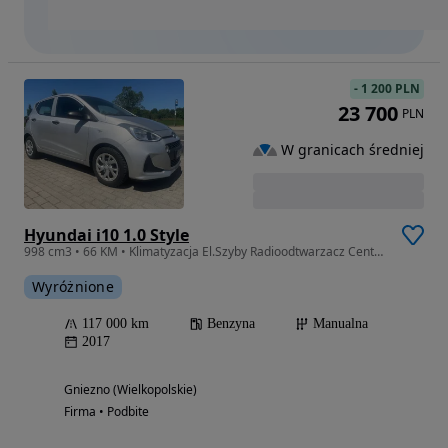
-
1 200 PLN
23 700
PLN
W granicach średniej
Hyundai i10 1.0 Style
998 cm3 • 66 KM • Klimatyzacja El.Szyby Radioodtwarzacz Centralny Zamek Serwisowany
Wyróżnione
117 000 km
Benzyna
Manualna
2017
Gniezno (Wielkopolskie)
Firma • Podbite