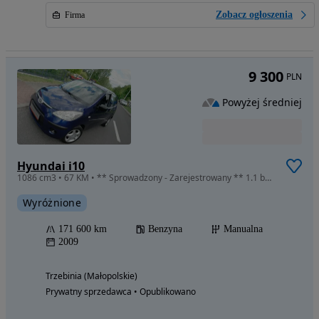
Zobacz ogłoszenia
Firma
9 300
PLN
Powyżej średniej
Hyundai i10
1086 cm3 • 67 KM • ** Sprowadzony - Zarejestrowany ** 1.1 benz. 67 KM **
Wyróżnione
171 600 km
Benzyna
Manualna
2009
Trzebinia (Małopolskie)
Prywatny sprzedawca • Opublikowano