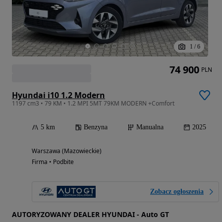
1
/
6
74 900
PLN
Hyundai i10 1.2 Modern
1197 cm3 • 79 KM • 1.2 MPI 5MT 79KM MODERN +Comfort
5 km
Benzyna
Manualna
2025
Warszawa (Mazowieckie)
Firma • Podbite
Zobacz ogłoszenia
AUTORYZOWANY DEALER HYUNDAI - Auto GT