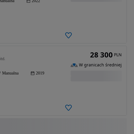
anualna
2022
28 300
PLN
itd.
W granicach średniej
Manualna
2019