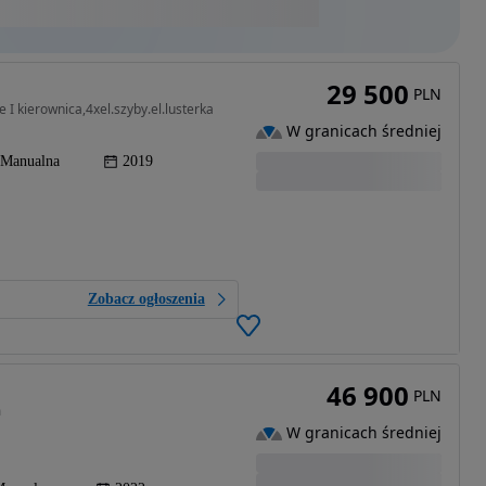
29 500
PLN
I kierownica,4xel.szyby.el.lusterka
W granicach średniej
Manualna
2019
Zobacz ogłoszenia
46 900
PLN
m
W granicach średniej