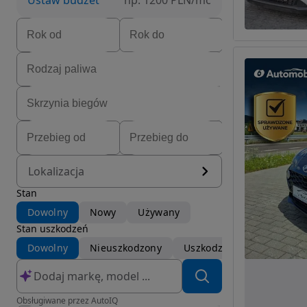
Ustaw budżet
np. 1200 PLN/mc
Lokalizacja
Stan
Dowolny
Nowy
Używany
Stan uszkodzeń
Dowolny
Nieuszkodzony
Uszkodzony
Obsługiwane przez AutoIQ