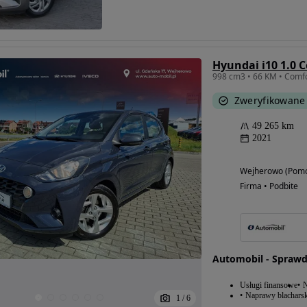
Hyundai i10 1.0 
Zweryfikowane
49 265 km
2021
Wejherowo (Pomo
Firma • Podbite
Automobil - Spraw
Usługi finansowe
N
Naprawy blacharsk
1
/
6