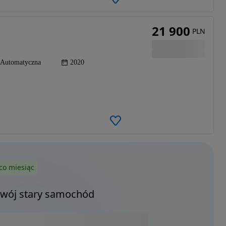
21 900
PLN
Automatyczna
2020
co miesiąc
Twój stary samochód