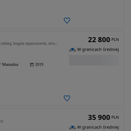
22 800
PLN
998 cm3 • 67 KM • 2019r udokumentowany mały przebieg, bogate wyposażenie, atrakcyjny
W granicach średniej
Manualna
2019
35 900
PLN
SO
W granicach średniej