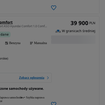
39 900
Comfort
PLN
998 cm3 • 66 KM • Comfort ASO Hyundai Comfort 1.0 Comfort
W granicach średniej
 dane
Benzyna
Manualna
rskie)
Zobacz ogłoszenia
dzone samochody używane.
aprawa samochodów
Szybka naprawa
ie