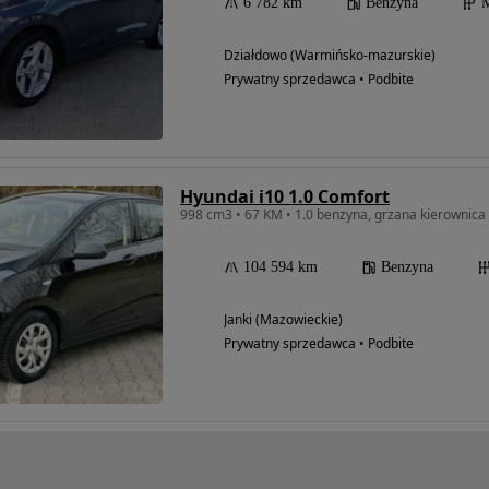
6 782 km
Benzyna
M
Działdowo (Warmińsko-mazurskie)
Prywatny sprzedawca • Podbite
Hyundai i10 1.0 Comfort
998 cm3 • 67 KM • 1.0 benzyna, grzana kierownica 
104 594 km
Benzyna
Janki (Mazowieckie)
Prywatny sprzedawca • Podbite