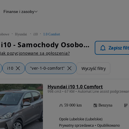
Finanse i zasoby
chody
Finansowanie
Leasing
dy
Narzędzie do wyceny samochodu
tryczne
Raport z inspekcji
obowe
Hyundai
i10
1.0 Comfort
m
Raport historii pojazdu
Hyundai i10 - Samochody Osobowe
Otomoto News
Zapisz fi
wane
Jak pozycjonowane są ogłoszenia?
i10
"ver-1-0-comfort"
Wyczyść filtry
Hyundai i10 1.0 Comfort
998 cm3 • 67 KM • Automat Line assist podgrzewa
59 000 km
Benzyna
Opole Lubelskie (Lubelskie)
Prywatny sprzedawca • Opublikowano