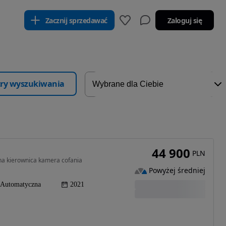
Zacznij sprzedawać
Zaloguj się
ltry wyszukiwania
44 900
PLN
na kierownica kamera cofania
Powyżej średniej
Automatyczna
2021