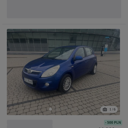
1
/
6
-
500 PLN