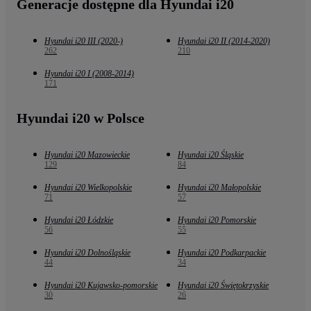
Generacje dostępne dla Hyundai i20
Hyundai i20 III (2020-)
Hyundai i20 II (2014-2020)
262
210
Hyundai i20 I (2008-2014)
171
Hyundai i20 w Polsce
Hyundai i20 Mazowieckie
Hyundai i20 Śląskie
129
84
Hyundai i20 Wielkopolskie
Hyundai i20 Małopolskie
71
57
Hyundai i20 Łódzkie
Hyundai i20 Pomorskie
56
55
Hyundai i20 Dolnośląskie
Hyundai i20 Podkarpackie
44
34
Hyundai i20 Kujawsko-pomorskie
Hyundai i20 Świętokrzyskie
30
26