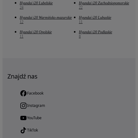
Hyundai i20 Lubelskie
Hyundai i20 Zachodniopomorskie
24
22
Hyundai i20 Warmińsko-mazurskie
Hyundai i20 Lubuskie
12
11
Hyundai i20 Opolskie
Hyundai i20 Podlaskie
11
8
Znajdź nas
Facebook
Instagram
YouTube
TikTok