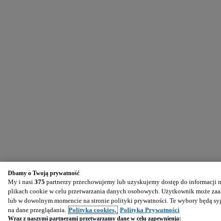
Dbamy o Twoją prywatność
My i nasi
375
partnerzy przechowujemy lub uzyskujemy dostęp do informacji na
plikach cookie w celu przetwarzania danych osobowych. Użytkownik może zaak
lub w dowolnym momencie na stronie polityki prywatności. Te wybory będą s
na dane przeglądania.
Polityka cookies,
Polityka Prywatności
Wraz z naszymi partnerami przetwarzamy dane w celu zapewnienia: