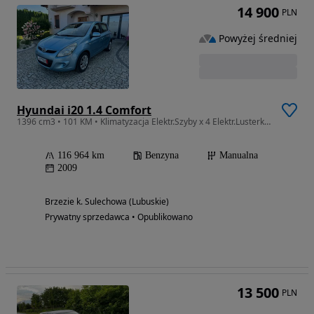
14 900
PLN
Powyżej średniej
Hyundai i20 1.4 Comfort
1396 cm3 • 101 KM • Klimatyzacja Elektr.Szyby x 4 Elektr.Lusterka Pierwszy Właściciel Top
116 964 km
Benzyna
Manualna
2009
Brzezie k. Sulechowa (Lubuskie)
Prywatny sprzedawca • Opublikowano
13 500
PLN