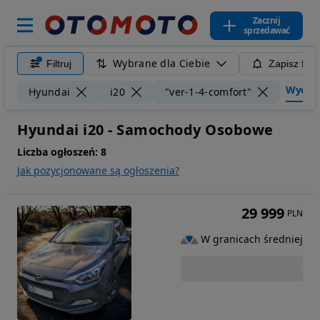
Zacznij
sprzedawać
Wybrane dla Ciebie
Filtruj
Zapisz filt
Wyczyść
Hyundai
i20
"ver-1-4-comfort"
Hyundai i20 - Samochody Osobowe
Liczba ogłoszeń:
8
Jak pozycjonowane są ogłoszenia?
29 999
PLN
W granicach średniej