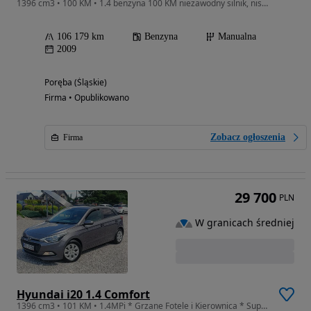
1396 cm3 • 100 KM • 1.4 benzyna 100 KM niezawodny silnik, niski przebieg
106 179 km
Benzyna
Manualna
2009
Poręba (Śląskie)
Firma • Opublikowano
Zobacz ogłoszenia
Firma
29 700
PLN
W granicach średniej
Hyundai i20 1.4 Comfort
1396 cm3 • 101 KM • 1.4MPi * Grzane Fotele i Kierownica * Super Stan * Serwisowany * Warto