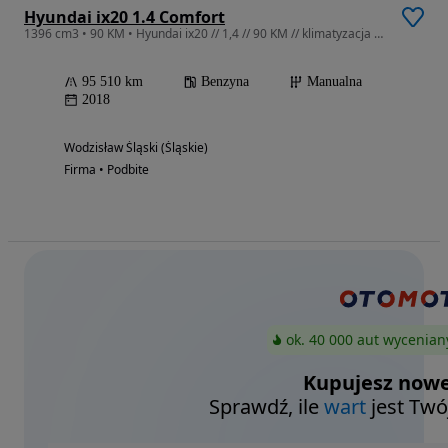
Hyundai ix20 1.4 Comfort
1396 cm3 • 90 KM • Hyundai ix20 // 1,4 // 90 KM // klimatyzacja // podgrzewane fotele
95 510 km
Benzyna
Manualna
2018
Wodzisław Śląski (Śląskie)
Firma • Podbite
ok. 40 000 aut wycenian
Kupujesz nowe
Sprawdź, ile
wart
jest Twó