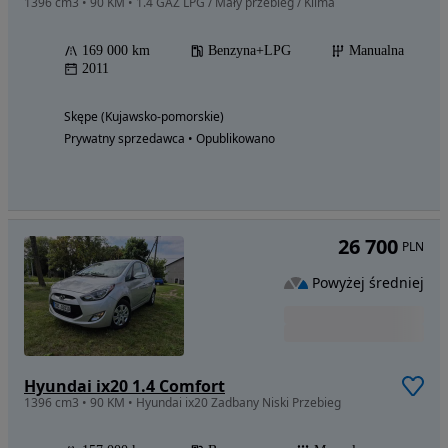
1396 cm3 • 90 KM • 1.4 GAZ LPG / Mały przebieg / Klima
169 000 km
Benzyna+LPG
Manualna
2011
Skępe (Kujawsko-pomorskie)
Prywatny sprzedawca • Opublikowano
26 700
PLN
Powyżej średniej
Hyundai ix20 1.4 Comfort
1396 cm3 • 90 KM • Hyundai ix20 Zadbany Niski Przebieg