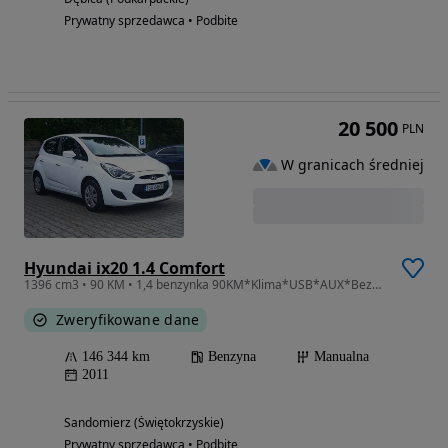
Prywatny sprzedawca • Podbite
20 500
PLN
W granicach średniej
Hyundai ix20 1.4 Comfort
1396 cm3 • 90 KM • 1,4 benzynka 90KM*Klima*USB*AUX*Bezwypadkowy*idealny do gazu LPG
Zweryfikowane dane
146 344 km
Benzyna
Manualna
2011
Sandomierz (Świętokrzyskie)
Prywatny sprzedawca • Podbite