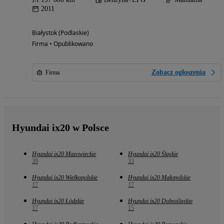
2011
Białystok (Podlaskie)
Firma • Opublikowano
Zobacz ogłoszenia
Firma
Hyundai ix20 w Polsce
Hyundai ix20 Mazowieckie
Hyundai ix20 Śląskie
39
33
Hyundai ix20 Wielkopolskie
Hyundai ix20 Małopolskie
17
17
Hyundai ix20 Łódzkie
Hyundai ix20 Dolnośląskie
17
15