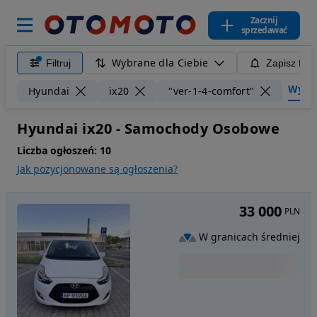
Zacznij
sprzedawać
Wybrane dla Ciebie
Filtruj
Zapisz filt
Wyczyś
Hyundai
ix20
"ver-1-4-comfort"
Hyundai ix20 - Samochody Osobowe
Liczba ogłoszeń:
10
Jak pozycjonowane są ogłoszenia?
33 000
PLN
W granicach średniej