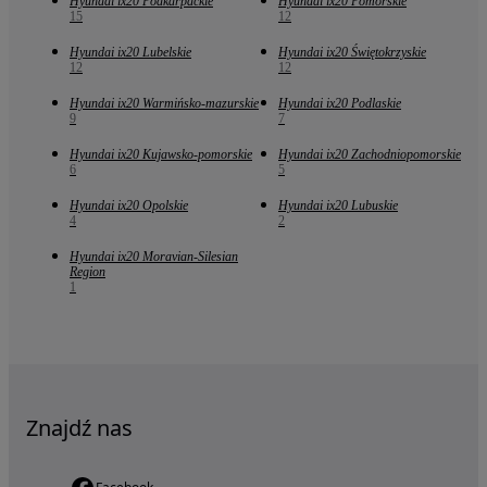
Hyundai ix20 Podkarpackie
Hyundai ix20 Pomorskie
15
12
Hyundai ix20 Lubelskie
Hyundai ix20 Świętokrzyskie
12
12
Hyundai ix20 Warmińsko-mazurskie
Hyundai ix20 Podlaskie
9
7
Hyundai ix20 Kujawsko-pomorskie
Hyundai ix20 Zachodniopomorskie
6
5
Hyundai ix20 Opolskie
Hyundai ix20 Lubuskie
4
2
Hyundai ix20 Moravian-Silesian
Region
1
Znajdź nas