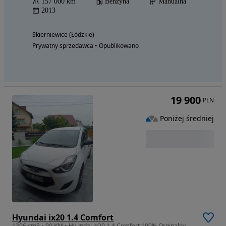
157 000 km
Benzyna
Manualna
2013
Skierniewice (Łódzkie)
Prywatny sprzedawca • Opublikowano
19 900
PLN
Poniżej średniej
Hyundai ix20 1.4 Comfort
1396 cm3 • 90 KM • Hyundai ix20 1.4 Comfort 100% Orginalny mały przebieg 118 tyś