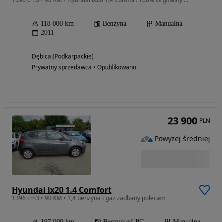
118 000 km
Benzyna
Manualna
2011
Dębica (Podkarpackie)
Prywatny sprzedawca • Opublikowano
23 900
PLN
Powyżej średniej
Hyundai ix20 1.4 Comfort
1396 cm3 • 90 KM • 1,4 benzyna +gaz zadbany polecam
197 000 km
Benzyna+LPG
Manualna