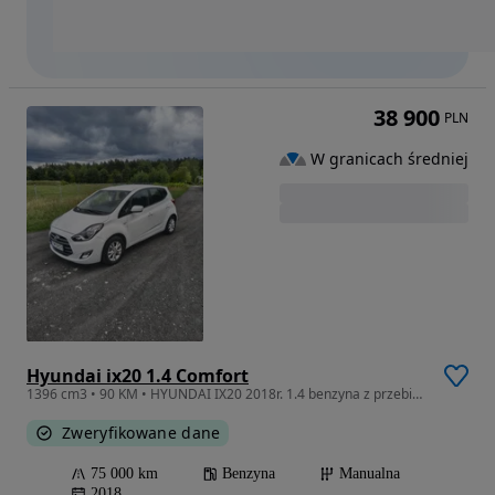
38 900
PLN
W granicach średniej
Hyundai ix20 1.4 Comfort
1396 cm3 • 90 KM • HYUNDAI IX20 2018r. 1.4 benzyna z przebiegiem 75000km
Zweryfikowane dane
75 000 km
Benzyna
Manualna
2018