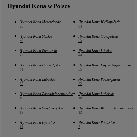
Hyundai Kona w Polsce
Hyundai Kona Mazowieckie
Hyundai Kona Wielkopolskie
93
84
Hyundai Kona Śląskie
Hyundai Kona Małopolskie
80
55
Hyundai Kona Pomorskie
Hyundai Kona Łódzkie
47
44
Hyundai Kona Dolnośląskie
Hyundai Kona Kujawsko-pomorskie
41
35
Hyundai Kona Lubuskie
Hyundai Kona Podkarpackie
25
22
Hyundai Kona Zachodniopomorskie
Hyundai Kona Lubelskie
19
18
Hyundai Kona Świętokrzyskie
Hyundai Kona Warmińsko-mazurskie
18
13
Hyundai Kona Opolskie
Hyundai Kona Podlaskie
11
5