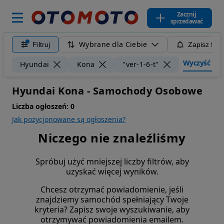
Zacznij
sprzedawać
Wybrane dla Ciebie
Filtruj
Zapisz filt
Wyczyść filtr
Hyundai
Kona
"ver-1-6-t"
Hyundai Kona - Samochody Osobowe
Liczba ogłoszeń:
0
Jak pozycjonowane są ogłoszenia?
Niczego nie znaleźliśmy
Spróbuj użyć mniejszej liczby filtrów, aby
uzyskać więcej wyników.
Chcesz otrzymać powiadomienie, jeśli
znajdziemy samochód spełniający Twoje
kryteria? Zapisz swoje wyszukiwanie, aby
otrzymywać powiadomienia emailem.