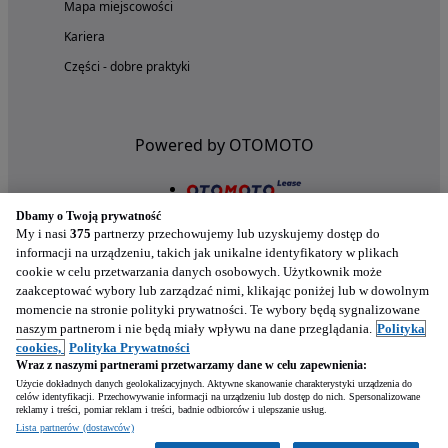
Mapa miejscowości
Kariera
Części - dobre praktyki
Powered by OTOMOTO
Dbamy o Twoją prywatność
My i nasi
375
partnerzy przechowujemy lub uzyskujemy dostęp do
informacji na urządzeniu, takich jak unikalne identyfikatory w plikach
cookie w celu przetwarzania danych osobowych. Użytkownik może
zaakceptować wybory lub zarządzać nimi, klikając poniżej lub w dowolnym
momencie na stronie polityki prywatności. Te wybory będą sygnalizowane
naszym partnerom i nie będą miały wpływu na dane przeglądania.
Polityka
Nasze aplikacje w twoim telefonie
cookies,
Polityka Prywatności
Wraz z naszymi partnerami przetwarzamy dane w celu zapewnienia:
Użycie dokładnych danych geolokalizacyjnych. Aktywne skanowanie charakterystyki urządzenia do
celów identyfikacji. Przechowywanie informacji na urządzeniu lub dostęp do nich. Spersonalizowane
reklamy i treści, pomiar reklam i treści, badnie odbiorców i ulepszanie usług.
Lista partnerów (dostawców)