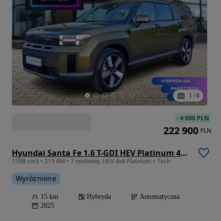
1
/
6
-
4 000 PLN
222 900
PLN
Hyundai Santa Fe 1.6 T-GDI HEV Platinum 4WD 7os
1598 cm3 • 215 KM • 7 osobowy. HEV 4x4 Platinum + Tech
Wyróżnione
15 km
Hybryda
Automatyczna
2025