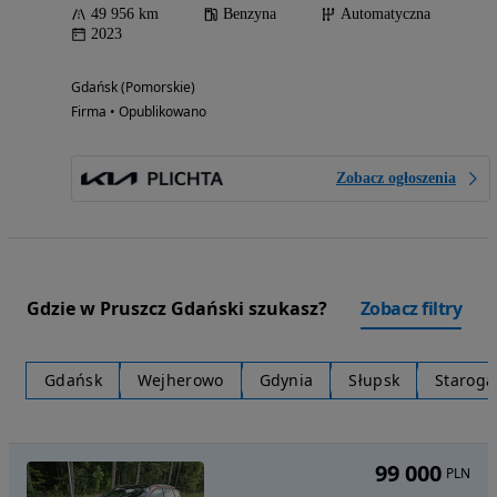
49 956 km
Benzyna
Automatyczna
2023
Gdańsk (Pomorskie)
Firma • Opublikowano
Zobacz ogłoszenia
Gdzie w Pruszcz Gdański szukasz?
Zobacz filtry
Gdańsk
Wejherowo
Gdynia
Słupsk
Staroga
99 000
PLN