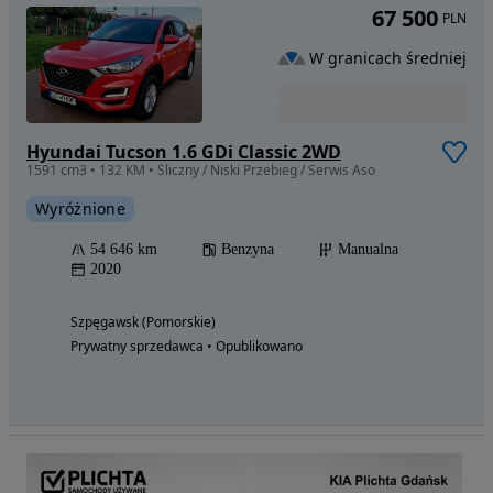
67 500
PLN
W granicach średniej
Hyundai Tucson 1.6 GDi Classic 2WD
1591 cm3 • 132 KM • Śliczny / Niski Przebieg / Serwis Aso
Wyróżnione
54 646 km
Benzyna
Manualna
2020
Szpęgawsk (Pomorskie)
Prywatny sprzedawca • Opublikowano