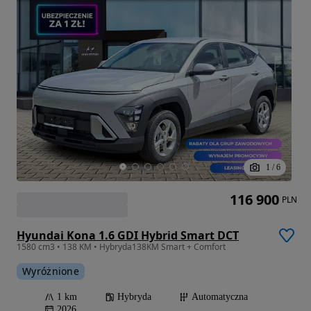
1
/
6
116 900
PLN
Hyundai Kona 1.6 GDI Hybrid Smart DCT
1580 cm3 • 138 KM • Hybryda138KM Smart + Comfort
Wyróżnione
1 km
Hybryda
Automatyczna
2026