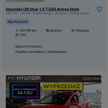
Hyundai i20 blue 1.0 T-GDI Active Style
998 cm3 • 100 KM • Bogata wersja | Benzyna | Rzadka wersja
Wyróżnione
109 000 km
Benzyna
Manualna
2016
Bojano (Pomorskie)
Prywatny sprzedawca • Opublikowano