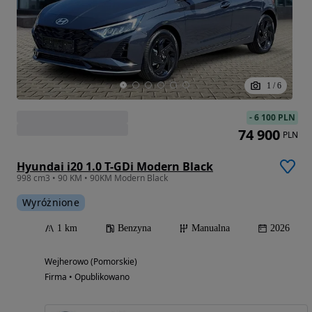
1
/
6
-
6 100 PLN
74 900
PLN
Hyundai i20 1.0 T-GDi Modern Black
998 cm3 • 90 KM • 90KM Modern Black
Wyróżnione
1 km
Benzyna
Manualna
2026
Wejherowo (Pomorskie)
Firma • Opublikowano