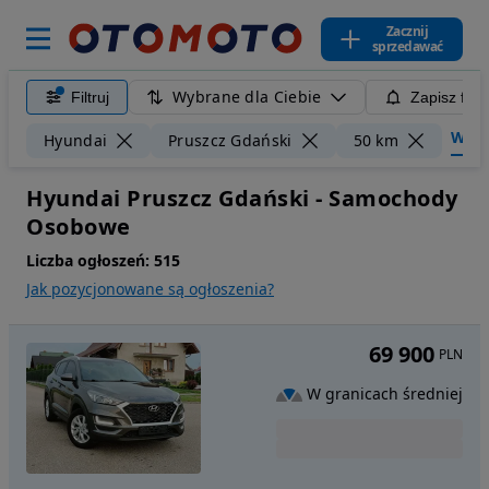
Zacznij
sprzedawać
Wybrane dla Ciebie
Filtruj
Zapisz filt
Wyczy
Hyundai
Pruszcz Gdański
50 km
Hyundai Pruszcz Gdański - Samochody
Osobowe
Liczba ogłoszeń:
515
Jak pozycjonowane są ogłoszenia?
69 900
PLN
W granicach średniej