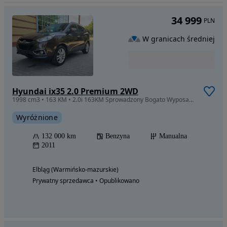
34 999
PLN
W granicach średniej
Hyundai ix35 2.0 Premium 2WD
1998 cm3 • 163 KM • 2.0i 163KM Sprowadzony Bogato Wyposażony Niski przebieg Serwis Polecam
Wyróżnione
132 000 km
Benzyna
Manualna
2011
Elbląg (Warmińsko-mazurskie)
Prywatny sprzedawca • Opublikowano