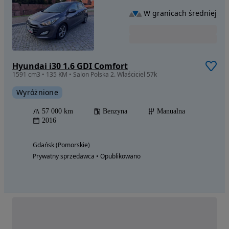
W granicach średniej
Hyundai i30 1.6 GDI Comfort
1591 cm3 • 135 KM • Salon Polska 2. Właściciel 57k
Wyróżnione
57 000 km
Benzyna
Manualna
2016
Gdańsk (Pomorskie)
Prywatny sprzedawca • Opublikowano