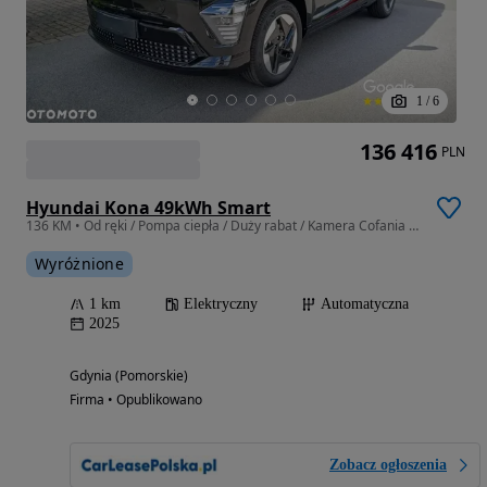
1
/
6
136 416
PLN
Hyundai Kona 49kWh Smart
136 KM • Od ręki / Pompa ciepła / Duży rabat / Kamera Cofania / Polski salon
Wyróżnione
1 km
Elektryczny
Automatyczna
2025
Gdynia (Pomorskie)
Firma • Opublikowano
Zobacz ogłoszenia