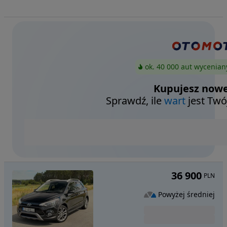
ok. 40 000 aut wycenian
Kupujesz nowe
Sprawdź, ile
wart
jest Twó
36 900
PLN
Powyżej średniej