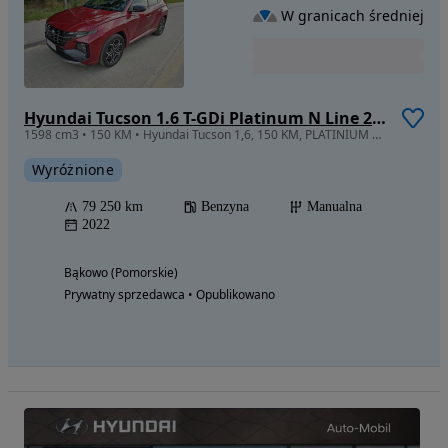
W granicach średniej
Hyundai Tucson 1.6 T-GDi Platinum N Line 2WD
1598 cm3 • 150 KM • Hyundai Tucson 1,6, 150 KM, PLATINIUM N Line + pakiet SUN
Wyróżnione
79 250 km
Benzyna
Manualna
2022
Bąkowo (Pomorskie)
Prywatny sprzedawca • Opublikowano