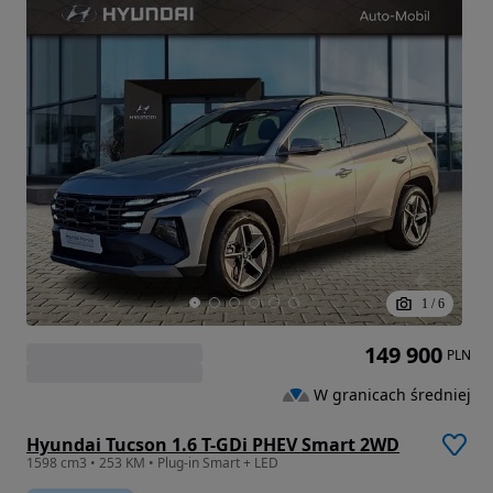
1
/
6
149 900
PLN
W granicach średniej
Hyundai Tucson 1.6 T-GDi PHEV Smart 2WD
1598 cm3 • 253 KM • Plug-in Smart + LED