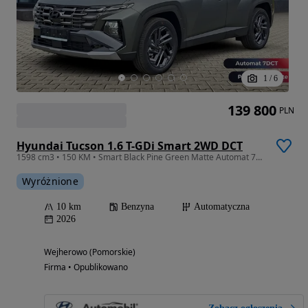
1
/
6
139 800
PLN
Hyundai Tucson 1.6 T-GDi Smart 2WD DCT
1598 cm3 • 150 KM • Smart Black Pine Green Matte Automat 7DCT
Wyróżnione
10 km
Benzyna
Automatyczna
2026
Wejherowo (Pomorskie)
Firma • Opublikowano