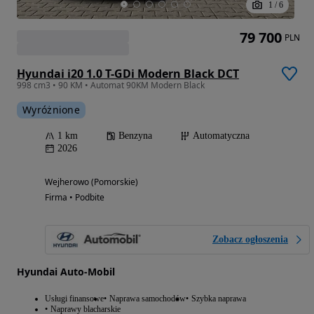
1
/
6
79 700
PLN
Hyundai i20 1.0 T-GDi Modern Black DCT
998 cm3 • 90 KM • Automat 90KM Modern Black
Wyróżnione
1 km
Benzyna
Automatyczna
2026
Wejherowo (Pomorskie)
Firma • Podbite
Zobacz ogłoszenia
Hyundai Auto-Mobil
Usługi finansowe
Naprawa samochodów
Szybka naprawa
Naprawy blacharskie