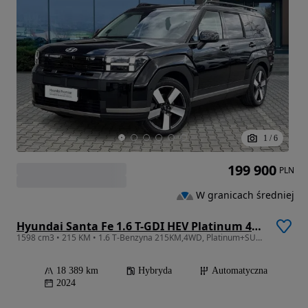
1
/
6
199 900
PLN
W granicach średniej
Hyundai Santa Fe 1.6 T-GDI HEV Platinum 4WD
1598 cm3 • 215 KM • 1.6 T-Benzyna 215KM,4WD, Platinum+SUN+TECH,Faktura23%,Salon PL
18 389 km
Hybryda
Automatyczna
2024