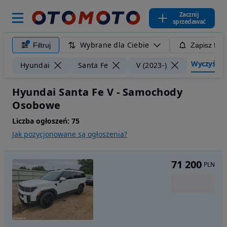
Zacznij
sprzedawać
Wybrane dla Ciebie
Filtruj
Zapisz filt
Wyczyść fil
Hyundai
Santa Fe
V (2023-)
Hyundai Santa Fe V - Samochody
Osobowe
Liczba ogłoszeń:
75
Jak pozycjonowane są ogłoszenia?
71 200
PLN