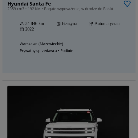
Hyundai Santa Fe
2359 cm3 • 192 KM • Bogate wyposażenie, w drodze do Polski
34 846 km
Benzyna
Automatyczna
2022
Warszawa (Mazowieckie)
Prywatny sprzedawca • Podbite