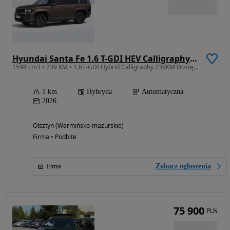
Hyundai Santa Fe 1.6 T-GDI HEV Calligraphy 4WD 6os
1598 cm3 • 239 KM • 1.6T-GDI Hybrid Calligraphy 239KM Dostępny od ręki !
1 km
Hybryda
Automatyczna
2026
Olsztyn (Warmińsko-mazurskie)
Firma • Podbite
Zobacz ogłoszenia
Firma
75 900
PLN