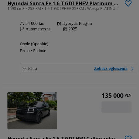
Hyundai Santa Fe 1.6 T-GDI PHEV Platinum 4WD
1598 cm3 • 253 KM • 1.6 T-GDI PHEV 253KM / Wersja PLATINUM TECH / Salon PL / FV23%
34 000 km
Hybryda Plug-in
Automatyczna
2025
Opole (Opolskie)
Firma • Podbite
Zobacz ogłoszenia
Firma
135 000
PLN
Hyundai Santa Fe 1.6 T-GDI HEV Calligraphy 4WD 7os