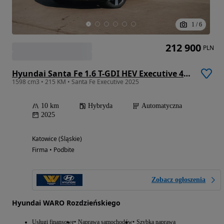
1
/
6
212 900
PLN
Hyundai Santa Fe 1.6 T-GDI HEV Executive 4WD
1598 cm3 • 215 KM • Santa Fe Executive 2025
10 km
Hybryda
Automatyczna
2025
Katowice (Śląskie)
Firma • Podbite
Zobacz ogłoszenia
Hyundai WARO Rozdzieńskiego
Usługi finansowe
Naprawa samochodów
Szybka naprawa