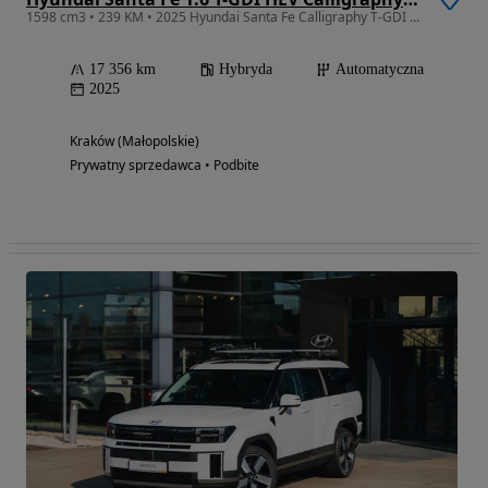
1598 cm3 • 239 KM • 2025 Hyundai Santa Fe Calligraphy T-GDI HEV 7-osobowy
17 356 km
Hybryda
Automatyczna
2025
Kraków (Małopolskie)
Prywatny sprzedawca • Podbite