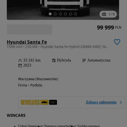
1
/
6
99 999
PLN
Hyundai Santa Fe
1598 cm3 • 230 KM • Hyundai Santa Fe Hybrid 230KM AWD| Nowy Model| Bogate Wyposażenie| 360
33 241 km
Hybryda
Automatyczna
2023
Warszawa (Mazowieckie)
Firma • Podbite
Zobacz ogłoszenia
WINCARS
Usługi finansowe
Naprawa samochodów
Szybka naprawa