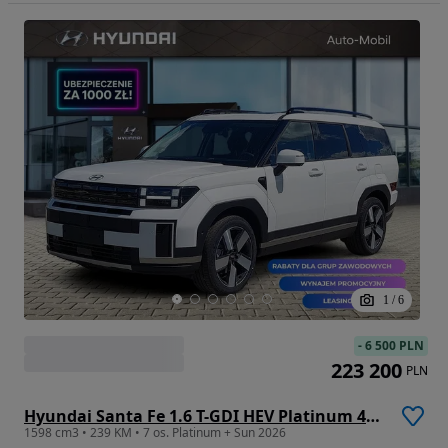
1
/
6
-
6 500 PLN
223 200
PLN
Hyundai Santa Fe 1.6 T-GDI HEV Platinum 4WD 7os
1598 cm3 • 239 KM • 7 os. Platinum + Sun 2026