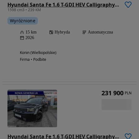
Hyundai Santa Fe 1.6 T-GDI HEV Calligraphy 4WD 6os
1598 cm3 • 239 KM
Wyróżnione
15 km
Hybryda
Automatyczna
2026
Konin (Wielkopolskie)
Firma • Podbite
231 900
PLN
Hyundai Santa Fe 1.6 T-GDI HEV Calligraphy 4WD 6os