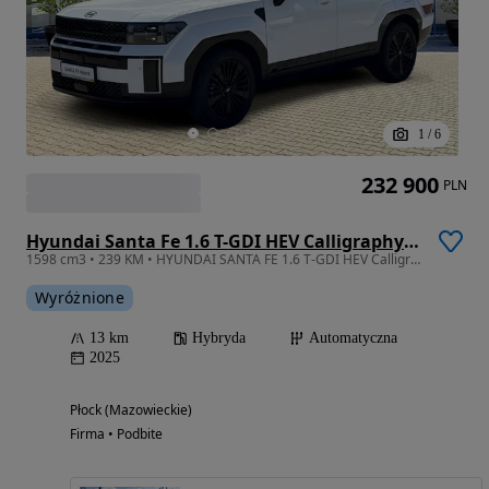
1
/
6
232 900
PLN
Hyundai Santa Fe 1.6 T-GDI HEV Calligraphy 4WD 7os
1598 cm3 • 239 KM • HYUNDAI SANTA FE 1.6 T-GDI HEV Calligraphy 4WD 7os
Wyróżnione
13 km
Hybryda
Automatyczna
2025
Płock (Mazowieckie)
Firma • Podbite