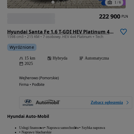
1
/
6
222 900
PLN
Hyundai Santa Fe 1.6 T-GDI HEV Platinum 4WD 7os
1598 cm3 • 215 KM • 7 osobowy. HEV 4x4 Platinum + Tech
Wyróżnione
15 km
Hybryda
Automatyczna
2025
Wejherowo (Pomorskie)
Firma • Podbite
Zobacz ogłoszenia
Hyundai Auto-Mobil
Usługi finansowe
Naprawa samochodów
Szybka naprawa
Naprawy blacharskie