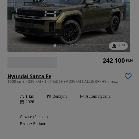
1
/
6
242 100
PLN
Hyundai Santa Fe
1600 cm3 • 239 KM • 1.6T-GDI HEV 239KM CALLIGRAPHY 6-miejscowy Dostępny w Keller Gliwice
1 km
Benzyna
Automatyczna
2026
Gliwice (Śląskie)
Firma • Podbite