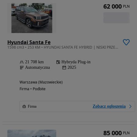
62 000
PLN
Hyundai Santa Fe
1598 cm3 • 253 KM • HYUNDAI SANTA FE HYBRID | NISKI PRZEBIEG | niska akcyza / 4x4 .
21 708 km
Hybryda Plug-in
Automatyczna
2025
Warszawa (Mazowieckie)
Firma • Podbite
Zobacz ogłoszenia
Firma
85 000
PLN