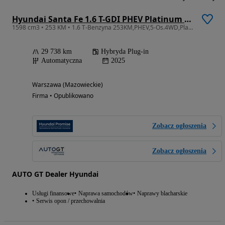
Hyundai Santa Fe 1.6 T-GDI PHEV Platinum 4WD
1598 cm3 • 253 KM • 1.6 T-Benzyna 253KM,PHEV,5-Os.4WD,Platinum,Faktura 23%,Salon PL
29 738 km
Hybryda Plug-in
Automatyczna
2025
Warszawa (Mazowieckie)
Firma • Opublikowano
Zobacz ogłoszenia
Zobacz ogłoszenia
AUTO GT Dealer Hyundai
Usługi finansowe
Naprawa samochodów
Naprawy blacharskie
Serwis opon / przechowalnia