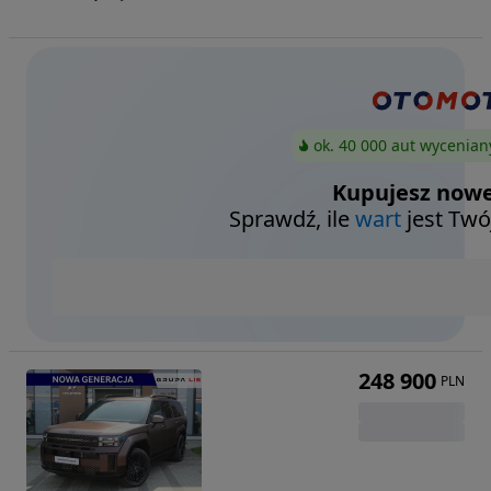
ok. 40 000 aut wycenian
Kupujesz nowe
Sprawdź, ile
wart
jest Twó
248 900
PLN