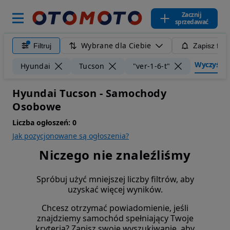
Zacznij
sprzedawać
Wybrane dla Ciebie
Filtruj
Zapisz filt
Wyczyść fi
Hyundai
Tucson
"ver-1-6-t"
Hyundai Tucson - Samochody
Osobowe
Liczba ogłoszeń:
0
Jak pozycjonowane są ogłoszenia?
Niczego nie znaleźliśmy
Spróbuj użyć mniejszej liczby filtrów, aby
uzyskać więcej wyników.
Chcesz otrzymać powiadomienie, jeśli
znajdziemy samochód spełniający Twoje
kryteria? Zapisz swoje wyszukiwanie, aby