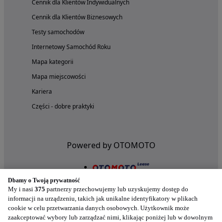
Cennik dla Klientów Indywidualnych
Cennik dla Klientów Biznesowych
Testy samochodów
Internetowy Samochód Roku
Mapa kategorii
Mapa miejscowości
Kariera
Części - dobre praktyki
Powered by OTOMOTO
Dbamy o Twoją prywatność
My i nasi
375
partnerzy przechowujemy lub uzyskujemy dostęp do
informacji na urządzeniu, takich jak unikalne identyfikatory w plikach
cookie w celu przetwarzania danych osobowych. Użytkownik może
zaakceptować wybory lub zarządzać nimi, klikając poniżej lub w dowolnym