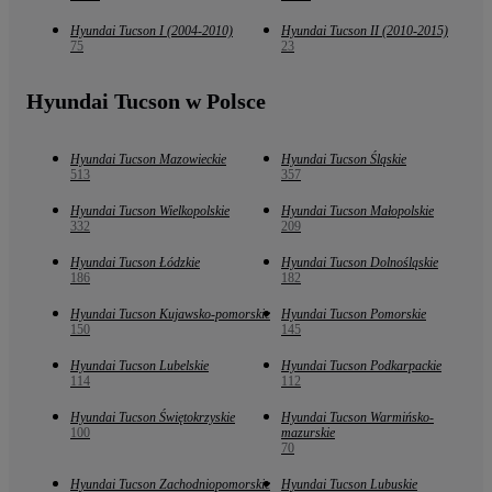
Hyundai Tucson I (2004-2010)
Hyundai Tucson II (2010-2015)
75
23
Hyundai Tucson w Polsce
Hyundai Tucson Mazowieckie
Hyundai Tucson Śląskie
513
357
Hyundai Tucson Wielkopolskie
Hyundai Tucson Małopolskie
332
209
Hyundai Tucson Łódzkie
Hyundai Tucson Dolnośląskie
186
182
Hyundai Tucson Kujawsko-pomorskie
Hyundai Tucson Pomorskie
150
145
Hyundai Tucson Lubelskie
Hyundai Tucson Podkarpackie
114
112
Hyundai Tucson Świętokrzyskie
Hyundai Tucson Warmińsko-
100
mazurskie
70
Hyundai Tucson Zachodniopomorskie
Hyundai Tucson Lubuskie