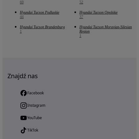
69
52
Hyundai Tucson Podlaskie
Hyundai Tucson Opolskie
44
37
Hyundai Tucson Brandenburg
Hyundai Tucson Moravian-Silesian
1
Region
1
Znajdź nas
Facebook
Instagram
YouTube
TikTok