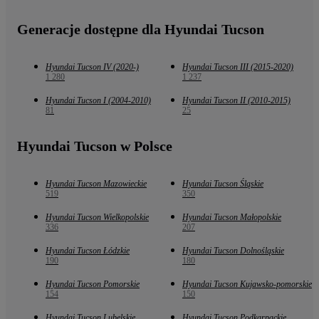
Generacje dostępne dla Hyundai Tucson
Hyundai Tucson IV (2020-)
Hyundai Tucson III (2015-2020)
1 280
1 237
Hyundai Tucson I (2004-2010)
Hyundai Tucson II (2010-2015)
81
25
Hyundai Tucson w Polsce
Hyundai Tucson Mazowieckie
Hyundai Tucson Śląskie
519
350
Hyundai Tucson Wielkopolskie
Hyundai Tucson Małopolskie
336
207
Hyundai Tucson Łódzkie
Hyundai Tucson Dolnośląskie
190
180
Hyundai Tucson Pomorskie
Hyundai Tucson Kujawsko-pomorskie
154
150
Hyundai Tucson Lubelskie
Hyundai Tucson Podkarpackie