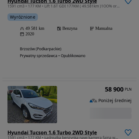
Hyundai Tucson 1.6 Turbo 2WD Style
1591 cm3 • 177 KM • Lift 1.6T GDI 177KM ( 49.581km )1OO% oryginał lakier serwis z Niemiec
Wyróżnione
49 581 km
Benzyna
Manualna
2020
Brzozów (Podkarpackie)
Prywatny sprzedawca • Opublikowano
58 900
PLN
Poniżej średniej
Hyundai Tucson 1.6 Turbo 2WD Style
1591 cm3 • 177 KM • Ładniutka benzynka nawi kamera fajna wersja !