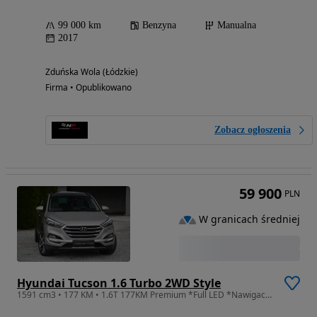
99 000 km
Benzyna
Manualna
2017
Zduńska Wola (Łódzkie)
Firma • Opublikowano
Zobacz ogłoszenia
59 900
PLN
W granicach średniej
Hyundai Tucson 1.6 Turbo 2WD Style
1591 cm3 • 177 KM • 1.6T 177KM Premium *Full LED *Nawigacja *Kamera * Panorama *El Fotel!!