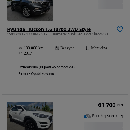
Hyundai Tucson 1.6 Turbo 2WD Style
1591 cm3 • 177 KM • STYLE! Kamera! Navi! Led! Pdc! Chrom! Zadbany! Serwis ASO! Gwarancja!
190 000 km
Benzyna
Manualna
2017
Dziemionna (Kujawsko-pomorskie)
Firma • Opublikowano
61 700
PLN
Poniżej średniej