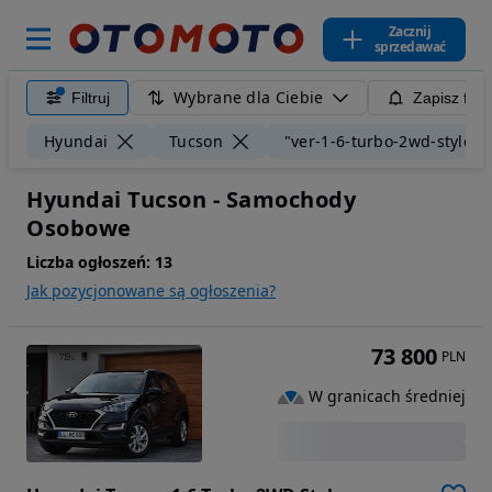
Zacznij
sprzedawać
Wybrane dla Ciebie
Filtruj
Zapisz filt
Hyundai
Tucson
"ver-1-6-turbo-2wd-style"
Hyundai Tucson - Samochody
Osobowe
Liczba ogłoszeń:
13
Jak pozycjonowane są ogłoszenia?
73 800
PLN
W granicach średniej