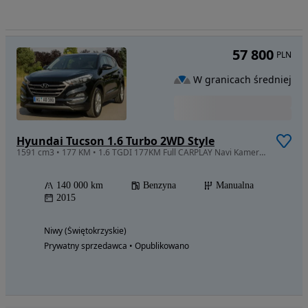
57 800
PLN
W granicach średniej
Hyundai Tucson 1.6 Turbo 2WD Style
1591 cm3 • 177 KM • 1.6 TGDI 177KM Full CARPLAY Navi Kamera podgrz. Kierownica 2x koła ALU
140 000 km
Benzyna
Manualna
2015
Niwy (Świętokrzyskie)
Prywatny sprzedawca • Opublikowano