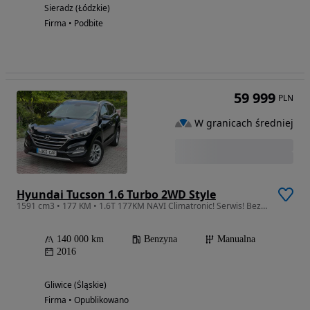
Sieradz (Łódzkie)
Firma • Podbite
59 999
PLN
W granicach średniej
Hyundai Tucson 1.6 Turbo 2WD Style
1591 cm3 • 177 KM • 1.6T 177KM NAVI Climatronic! Serwis! Bezwypadkowy! Dla wymagających!
140 000 km
Benzyna
Manualna
2016
Gliwice (Śląskie)
Firma • Opublikowano