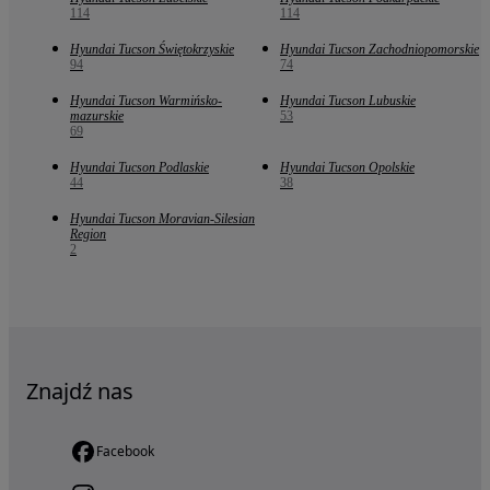
114
114
Hyundai Tucson Świętokrzyskie
Hyundai Tucson Zachodniopomorskie
94
74
Hyundai Tucson Warmińsko-
Hyundai Tucson Lubuskie
mazurskie
53
69
Hyundai Tucson Podlaskie
Hyundai Tucson Opolskie
44
38
Hyundai Tucson Moravian-Silesian
Region
2
Znajdź nas
Facebook