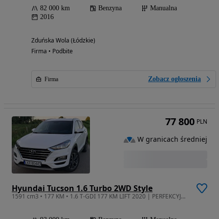
82 000 km
Benzyna
Manualna
2016
Zduńska Wola (Łódzkie)
Firma • Podbite
Zobacz ogłoszenia
Firma
77 800
PLN
W granicach średniej
Hyundai Tucson 1.6 Turbo 2WD Style
1591 cm3 • 177 KM • 1.6 T-GDI 177 KM LIFT 2020 | PERFEKCYJNY STAN | 1 Właściciel