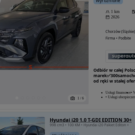
Wyróżnione
1 km
2026
Chorzów (Śląskie
Firma • Podbite
Odbiór w całej Pol
marek✅300samocho
od ręki w stałej ofer
Usługi finansowe
W
Usługi ubezpiecze
1
/
6
Hyundai i20 1.0 T-GDI EDITION 30+
998 cm3 • 100 KM • Hyundai i20 Pakiet Editon +