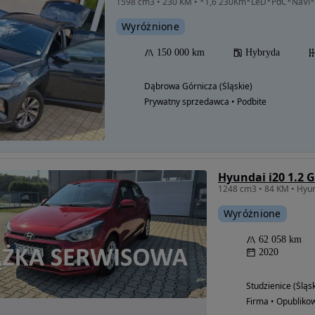
1598 cm3 • 230 KM • *1,6 230Km*LeD*PdC*NaV
Wyróżnione
150 000 km
Hybryda
Dąbrowa Górnicza (Śląskie)
Prywatny sprzedawca • Podbite
Hyundai i20 1.2 
Wyróżnione
62 058 km
2020
Studzienice (Śląsk
Firma • Opubliko