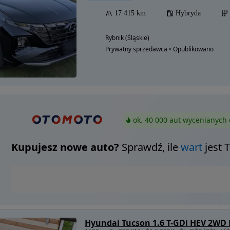
17 415 km
Hybryda
Rybnik (Śląskie)
Prywatny sprzedawca • Opublikowano
ok. 40 000 aut wycenianych 
Kupujesz nowe auto?
Sprawdź, ile
wart
jest 
Hyundai Tucson 1.6 T-GDi HEV 2WD