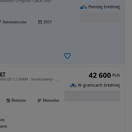
i*KaMeRa*OrYgiNaŁ*OpŁaCoNy*
Poniżej średniej
Automatyczna
2023
42 600
GET
PLN
1248 cm3 • 84 KM • Hyundai i20 1.2 84KM - Serwisowany - Polska
W granicach średniej
Benzyna
Manualna
ie)
wano