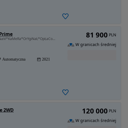
81 900
 Prime
PLN
1598 cm3 • 230 KM • *1,6 230Km*FuLL LeD*PdC*NaVi*KaMeRa*OrYgiNaŁ*OpŁaCoNy*
W granicach średniej
Automatyczna
2021
120 000
ne 2WD
PLN
W granicach średniej