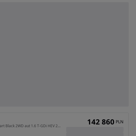
142 860
PLN
1598 cm3 • 239 KM • Smart Black 2WD aut 1.6 T-GDi HEV 239KM |Inteligentna klapa bagażnika|