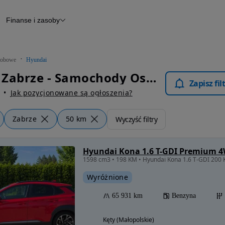
Finanse i zasoby
chody
Finansowanie
Leasing
dy
Narzędzie do wyceny samochodu
tryczne
Raport z inspekcji
obowe
Hyundai
m
Raport historii pojazdu
Hyundai Zabrze - Samochody Osobowe
Otomoto News
Zapisz fi
wane
Jak pozycjonowane są ogłoszenia?
Zabrze
50 km
Wyczyść filtry
Hyundai Kona 1.6 T-GDI Premium 
Wyróżnione
65 931 km
Benzyna
Kęty (Małopolskie)