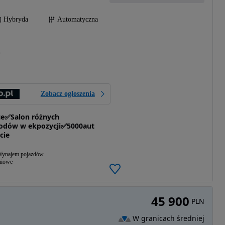
Hybryda
Automatyczna
)
Zobacz ogłoszenia
sce✅Salon różnych
dów w ekpozycji✅5000aut
cie
ynajem pojazdów
niowe
45 900
PLN
W granicach średniej