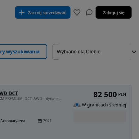
Zacznij sprzedawać
Zaloguj się
ltry wyszukiwania
82 500
4WD DCT
PLN
1598 cm3 • 198 KM • Hyundai Kona 1.6 T-GDI 200 KM PREMIUM, DCT, AWD – dynamiczna i pewna
W granicach średniej
Automatyczna
2021