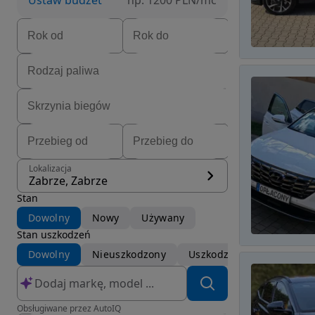
Ustaw budżet
np. 1200 PLN/mc
Lokalizacja
Zabrze, Zabrze
Stan
Dowolny
Nowy
Używany
Stan uszkodzeń
Dowolny
Nieuszkodzony
Uszkodzony
Obsługiwane przez AutoIQ