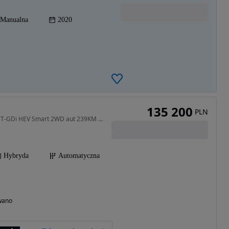
Manualna
2020
135 200
PLN
1598 cm3 • 239 KM • 1.6 T-GDi HEV Smart 2WD aut 239KM |Pakiet LED|
Hybryda
Automatyczna
)
wano