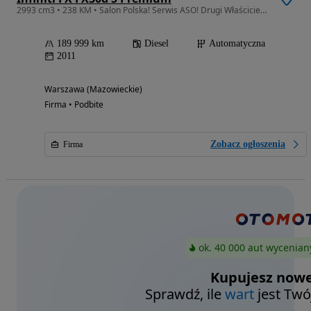
2993 cm3 • 238 KM • Salon Polska! Serwis ASO! Drugi Właściciel! Bezwypadkowy!
189 999 km
Diesel
Automatyczna
2011
Warszawa (Mazowieckie)
Firma • Podbite
Zobacz ogłoszenia
Firma
ok. 40 000 aut wycenian
Kupujesz nowe
Sprawdź, ile
wart
jest Twó