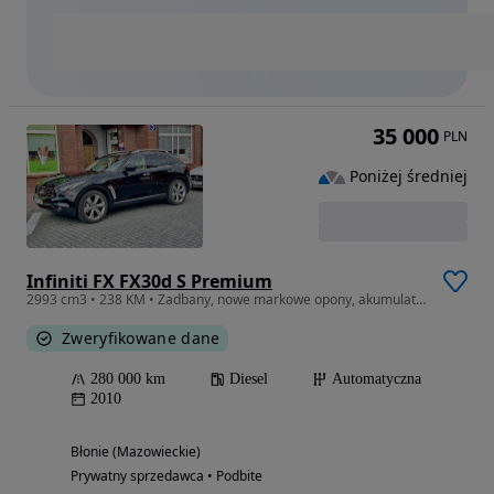
35 000
PLN
Poniżej średniej
Infiniti FX FX30d S Premium
2993 cm3 • 238 KM • Zadbany, nowe markowe opony, akumulator
Zweryfikowane dane
280 000 km
Diesel
Automatyczna
2010
Błonie (Mazowieckie)
Prywatny sprzedawca • Podbite