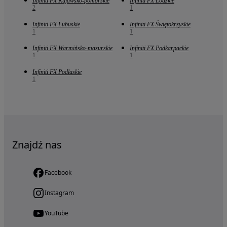
Infiniti FX Kujawsko-pomorskie
Infiniti FX Łódzkie
2
1
Infiniti FX Lubuskie
Infiniti FX Świętokrzyskie
1
1
Infiniti FX Warmińsko-mazurskie
Infiniti FX Podkarpackie
1
1
Infiniti FX Podlaskie
1
Znajdź nas
Facebook
Instagram
YouTube