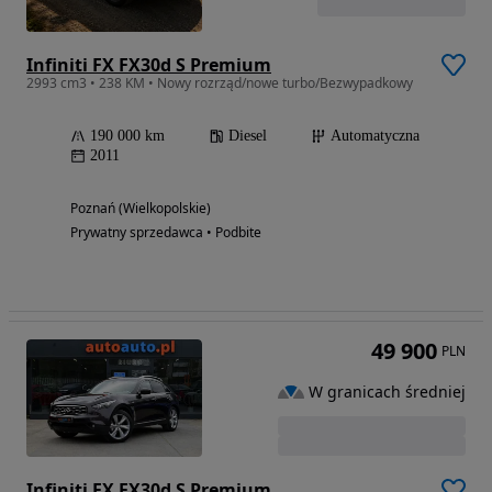
Infiniti FX FX30d S Premium
2993 cm3 • 238 KM • Nowy rozrząd/nowe turbo/Bezwypadkowy
190 000 km
Diesel
Automatyczna
2011
Poznań (Wielkopolskie)
Prywatny sprzedawca • Podbite
49 900
PLN
W granicach średniej
Infiniti FX FX30d S Premium