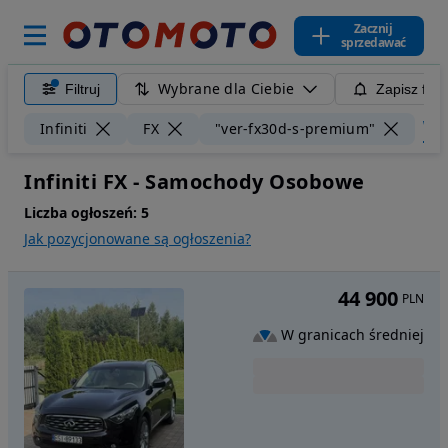
Zacznij
sprzedawać
Wybrane dla Ciebie
Filtruj
Zapisz filt
Wyc
Infiniti
FX
"ver-fx30d-s-premium"
Infiniti FX - Samochody Osobowe
Liczba ogłoszeń:
5
Jak pozycjonowane są ogłoszenia?
44 900
PLN
W granicach średniej