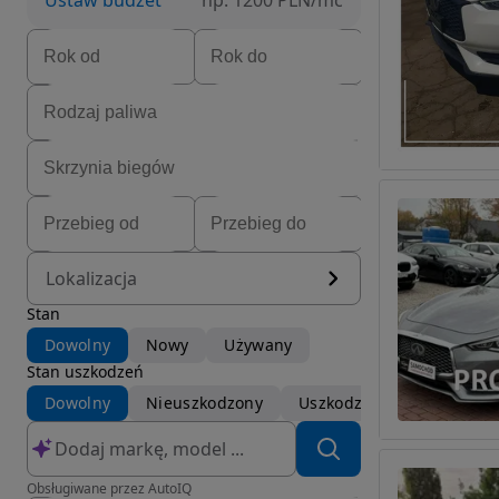
Ustaw budżet
np. 1200 PLN/mc
Lokalizacja
Stan
Dowolny
Nowy
Używany
Stan uszkodzeń
Dowolny
Nieuszkodzony
Uszkodzony
Obsługiwane przez AutoIQ