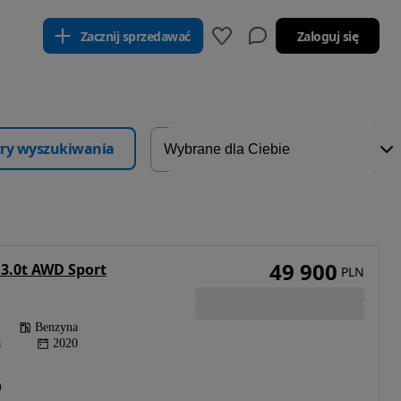
Zacznij sprzedawać
Zaloguj się
ltry wyszukiwania
49 900
 3.0t AWD Sport
PLN
Benzyna
a
2020
)