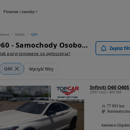
Finanse i zasoby
chody
Finansowanie
Leasing
dy
Narzędzie do wyceny samochodu
tryczne
Raport z inspekcji
obowe
Infiniti
Q60
m
Raport historii pojazdu
Infiniti Q60 - Samochody Osobowe
Otomoto News
Zapisz fi
wane
Jak pozycjonowane są ogłoszenia?
Q60
Wyczyść filtry
Infiniti Q60 Q60S
2997 cm3 • 405 KM
77 093 km
Automatyczn
Katowice (Śląskie