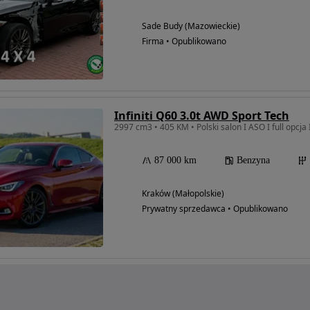
Sade Budy (Mazowieckie)
Firma • Opublikowano
Infiniti Q60 3.0t AWD Sport Tech
2997 cm3 • 405 KM • Polski salon I ASO I full opcj
87 000 km
Benzyna
Kraków (Małopolskie)
Prywatny sprzedawca • Opublikowano