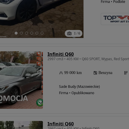
Firma • Podbite
1
/
6
Infiniti Q60
2997 cm3 • 405 KM • Q60 SPORT, Wypas, Red Spor
99 000 km
Benzyna
Sade Budy (Mazowieckie)
Firma • Opublikowano
Infiniti Q60
2997 cm3 • 405 KM • Infiniti Q60