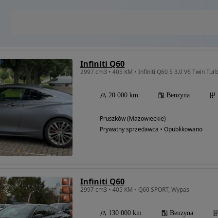
Infiniti Q60
2997 cm3 • 405 KM • Infiniti Q60 S 3.0 V6 Twin Tu
20 000 km
Benzyna
Pruszków (Mazowieckie)
Prywatny sprzedawca • Opublikowano
Infiniti Q60
2997 cm3 • 405 KM • Q60 SPORT, Wypas
130 000 km
Benzyna