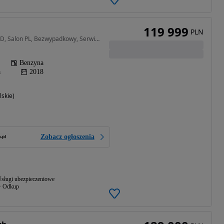
119 999
PLN
2997 cm3 • 405 KM • AWD, Salon PL, Bezwypadkowy, Serwisowany, FV Marża
Benzyna
a
2018
skie)
Zobacz ogłoszenia
sługi ubezpieczeniowe
Odkup