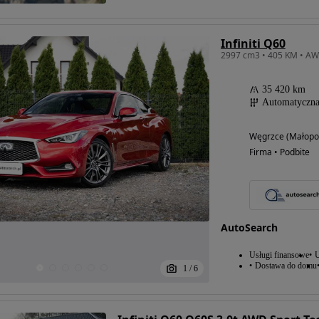
Infiniti Q60
35 420 km
Automatyczn
Węgrzce (Małopol
Firma • Podbite
AutoSearch
Usługi finansowe
U
Dostawa do domu
1
/
6