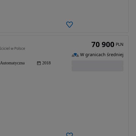
70 900
PLN
ściciel w Polsce
W granicach średniej
Automatyczna
2018