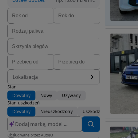
Ustaw budżet
np. 1200 PLN/mc
Lokalizacja
Stan
Dowolny
Nowy
Używany
Stan uszkodzeń
Dowolny
Nieuszkodzony
Uszkodzony
Obsługiwane przez AutoIQ