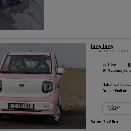
Inny Inny
1 km
Automatyczn
Nakło nad Noteci
Firma • Podbite
Salon 2 kółka