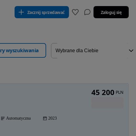
Zacznij sprzedawać
Zaloguj się
ltry wyszukiwania
45 200
PLN
Automatyczna
2023