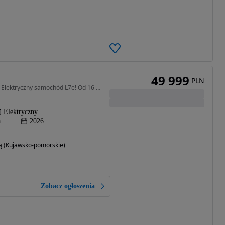
49 999
PLN
19 KM • SARINI BENTU – Elektryczny samochód L7e! Od 16 roku życia! PROMOCJA
Elektryczny
a
2026
ą (Kujawsko-pomorskie)
Zobacz ogłoszenia