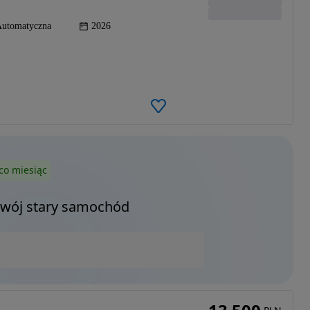
utomatyczna
2026
co miesiąc
Twój stary samochód