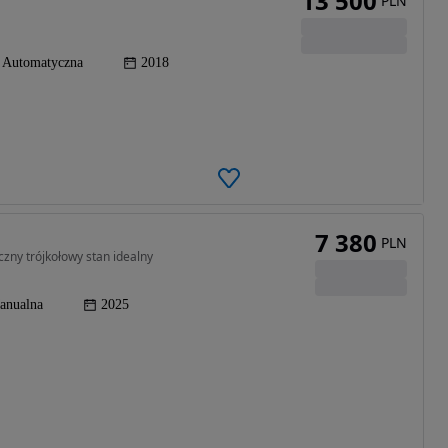
13 500
PLN
Automatyczna
2018
7 380
PLN
czny trójkołowy stan idealny
anualna
2025