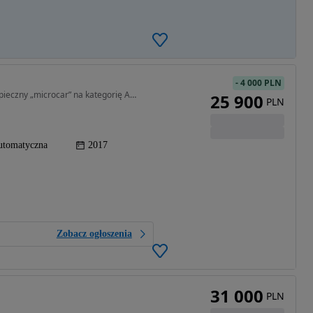
-
4 000 PLN
523 cm3 • 5 KM • Bellier B8S (2017) – Stylowy i bezpieczny „microcar” na kategorię AM /
25 900
PLN
utomatyczna
2017
Zobacz ogłoszenia
31 000
PLN