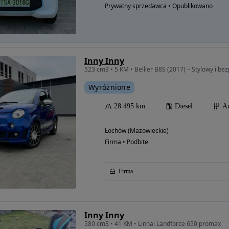
Prywatny sprzedawca • Opublikowano
Inny Inny
Wyróżnione
28 495 km
Diesel
A
Łochów (Mazowieckie)
Firma • Podbite
Firma
Inny Inny
580 cm3 • 41 KM • Linhai Landforce 650 promax