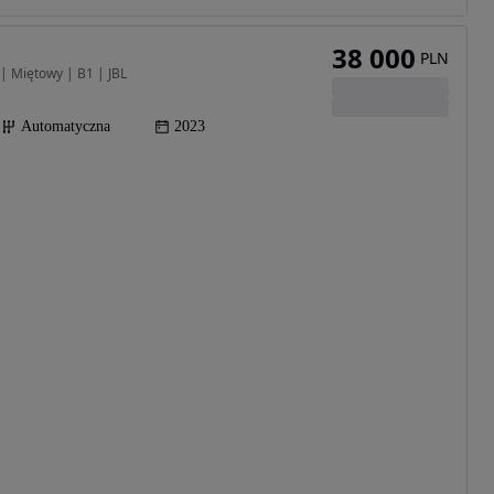
38 000
PLN
| Miętowy | B1 | JBL
Automatyczna
2023