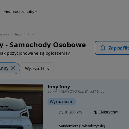
Finanse i zasoby
chody
Finansowanie
Leasing
dy
Narzędzie do wyceny samochodu
tryczne
Raport z inspekcji
obowe
Inny
Inny
m
Raport historii pojazdu
ny - Samochody Osobowe
Otomoto News
Zapisz fi
wane
Jak pozycjonowane są ogłoszenia?
Inny
Wyczyść filtry
Inny Inny
20 KM • XEV YOYO Kat. B1 od 16 lat
Wyróżnione
10 200 km
Elektryczny
Sandomierz (Świętokrzyskie)