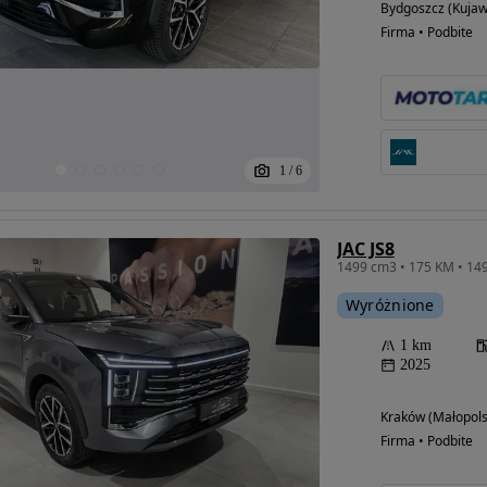
Bydgoszcz (Kuja
Firma • Podbite
1
/
6
JAC JS8
Wyróżnione
1 km
2025
Kraków (Małopols
Firma • Podbite