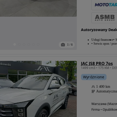
Autoryzowany Deal
Usługi finansowe
S
Serwis opon / prz
1
/
6
JAC JS8 PRO 7os
Wyróżnione
1 400 km
Automatyczn
Warszawa (Mazow
Firma • Opubliko