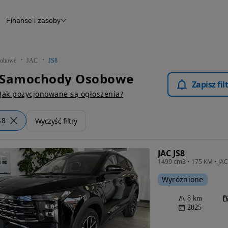
Finanse i zasoby
chody
Finansowanie
Leasing
dy
Narzędzie do wyceny samochodu
tryczne
Raport z inspekcji
obowe
JAC
JS8
m
Raport historii pojazdu
 - Samochody Osobowe
Otomoto News
Zapisz fi
wane
Jak pozycjonowane są ogłoszenia?
S8
Wyczyść filtry
JAC JS8
Wyróżnione
8 km
2025