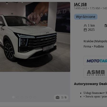
JAC JS8
Wyróżnione
1 km
2025
Kraków (Małopols
Firma • Podbite
Autoryzowany Deal
Usługi finansowe
S
Serwis opon / prz
1
/
6