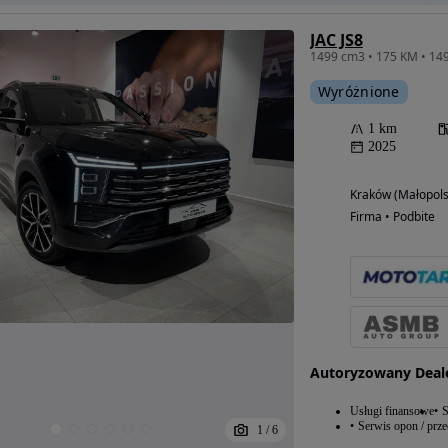
JAC JS8
Wyróżnione
1 km
2025
Kraków (Małopols
Firma • Podbite
Autoryzowany Deal
Usługi finansowe
S
Serwis opon / prz
1
/
6