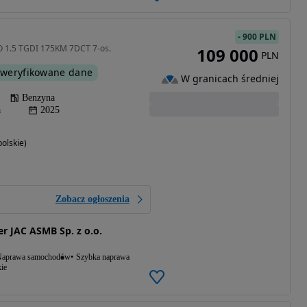
-
900 PLN
O 1.5 TGDI 175KM 7DCT 7-os.
109 000
PLN
weryfikowane dane
W granicach średniej
Benzyna
a
2025
olskie)
Zobacz ogłoszenia
r JAC ASMB Sp. z o.o.
aprawa samochodów
Szybka naprawa
ie