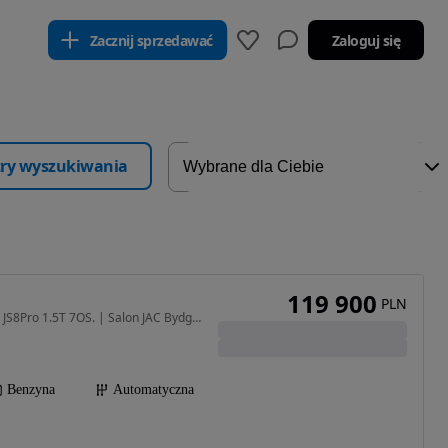
Zacznij sprzedawać
Zaloguj się
ltry wyszukiwania
119 900
PLN
1499 cm3 • 175 KM • JAC JS8Pro 1.5T 7OS. | Salon JAC Bydgoszcz
Benzyna
Automatyczna