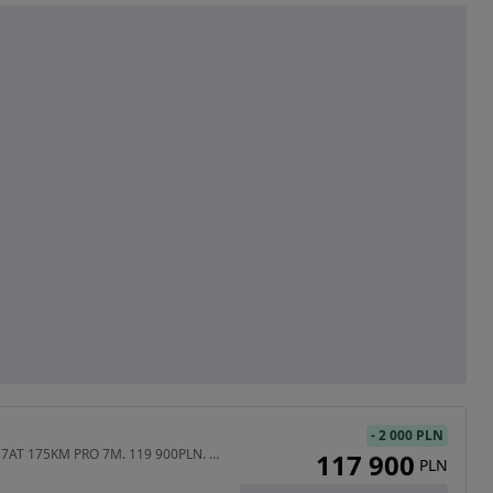
-
2 000 PLN
1499 cm3 • 175 KM • 1.5 7AT 175KM PRO 7M. 119 900PLN. UBEZP. 1ZŁ
117 900
PLN