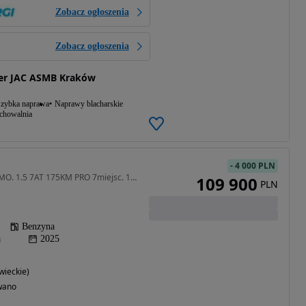
Zobacz ogłoszenia
Zobacz ogłoszenia
er JAC ASMB Kraków
zybka naprawa
Naprawy blacharskie
echowalnia
-
4 000 PLN
1499 cm3 • 175 KM • DEMO. 1.5 7AT 175KM PRO 7miejsc. 114 900PLN. DEMO
109 900
PLN
Benzyna
a
2025
ieckie)
wano