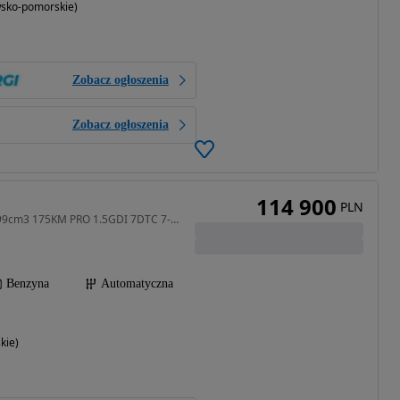
wsko-pomorskie)
Zobacz ogłoszenia
Zobacz ogłoszenia
114 900
PLN
1499 cm3 • 175 KM • 1499cm3 175KM PRO 1.5GDI 7DTC 7-os WYPRZEDAŻ
Benzyna
Automatyczna
kie)