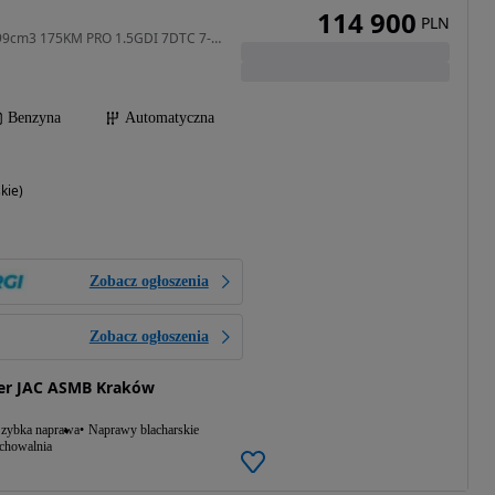
114 900
PLN
1499 cm3 • 175 KM • 1499cm3 175KM PRO 1.5GDI 7DTC 7-os WYPRZEDAŻ
Benzyna
Automatyczna
kie)
Zobacz ogłoszenia
Zobacz ogłoszenia
er JAC ASMB Kraków
zybka naprawa
Naprawy blacharskie
echowalnia