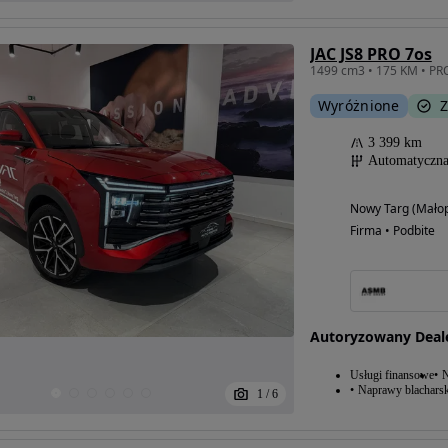
JAC JS8 PRO 7os
1499 cm3 • 175 KM • PR
Wyróżnione
Z
3 399 km
Automatyczn
Nowy Targ (Małop
Firma • Podbite
Autoryzowany Deale
Usługi finansowe
N
Naprawy blacharsk
1
/
6