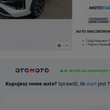
AUTO SKACZKOWSK
Usługi finansowe
N
Naprawy blacharsk
1
/
6
ok. 40 000 aut wycenianych 
Kupujesz nowe auto?
Sprawdź, ile
wart
jest 