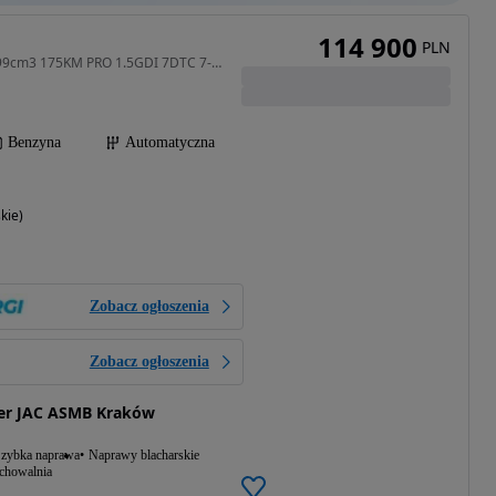
114 900
PLN
1499 cm3 • 175 KM • 1499cm3 175KM PRO 1.5GDI 7DTC 7-os WYPRZEDAŻ
Benzyna
Automatyczna
kie)
Zobacz ogłoszenia
Zobacz ogłoszenia
er JAC ASMB Kraków
zybka naprawa
Naprawy blacharskie
echowalnia