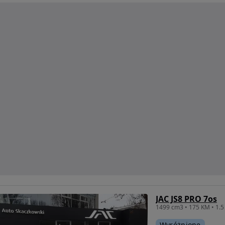
JAC JS8 PRO 7os
Wyróżnione