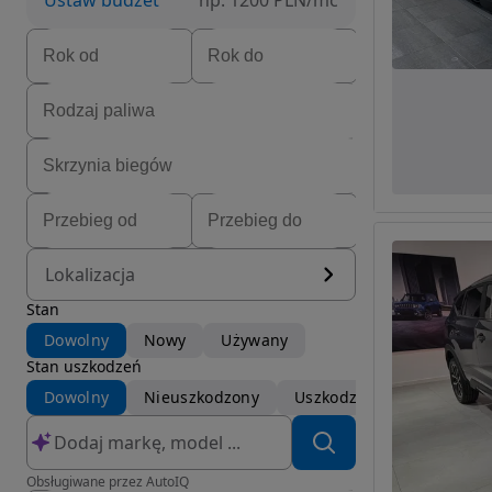
Ustaw budżet
np. 1200 PLN/mc
Lokalizacja
Stan
Dowolny
Nowy
Używany
Stan uszkodzeń
Dowolny
Nieuszkodzony
Uszkodzony
Obsługiwane przez AutoIQ