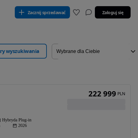
Zacznij sprzedawać
Zaloguj się
ltry wyszukiwania
222 999
PLN
Hybryda Plug-in
a
2026