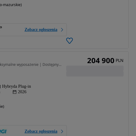
o-mazurskie)
Zobacz ogłoszenia
204 900
PLN
1499 cm3 • 428 KM • Maksymalne wyposażenie | Dostępny od ręki | PLICHTA
Hybryda Plug-in
a
2026
ie)
Zobacz ogłoszenia