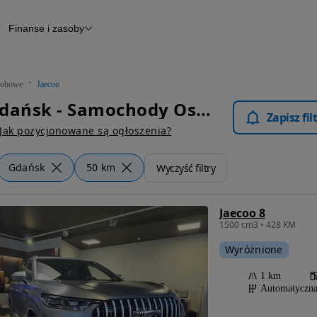
Finanse i zasoby
chody
Finansowanie
Leasing
dy
Narzędzie do wyceny samochodu
tryczne
Raport z inspekcji
obowe
Jaecoo
m
Raport historii pojazdu
Jaecoo Gdańsk - Samochody Osobowe
Otomoto News
Zapisz fi
wane
Jak pozycjonowane są ogłoszenia?
Gdańsk
50 km
Wyczyść filtry
Jaecoo 8
1500 cm3 • 428 KM
Wyróżnione
1 km
Automatyczn