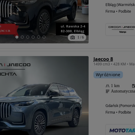
Elbląg (Warmińsk
Firma • Podbite
1
/
6
Jaecoo 8
Wyróżnione
1 km
Automatyczn
Gdańsk (Pomorsk
Firma • Podbite