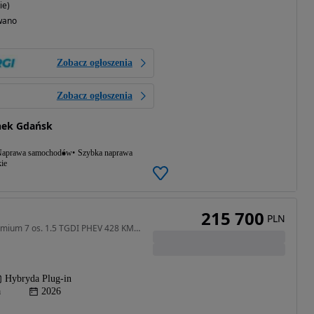
ie)
wano
Zobacz ogłoszenia
Zobacz ogłoszenia
nek Gdańsk
aprawa samochodów
Szybka naprawa
ie
215 700
PLN
1499 cm3 • 428 KM • Premium 7 os. 1.5 TGDI PHEV 428 KM 3DHT
Hybryda Plug-in
a
2026