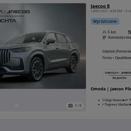
Jaecoo 8
Wyróżnione
6 km
Automatyczn
Gdańsk (Pomorsk
Firma • Opubliko
Omoda | Jaecoo Pli
Usługi finansowe
N
Naprawy blacharsk
1
/
6