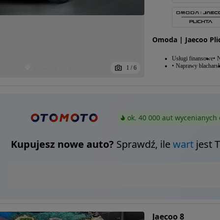
Omoda | Jaecoo Pli
Usługi finansowe
N
Naprawy blacharsk
1
/
6
ok. 40 000 aut wycenianych 
Kupujesz nowe auto?
Sprawdź, ile
wart
jest 
Jaecoo 8