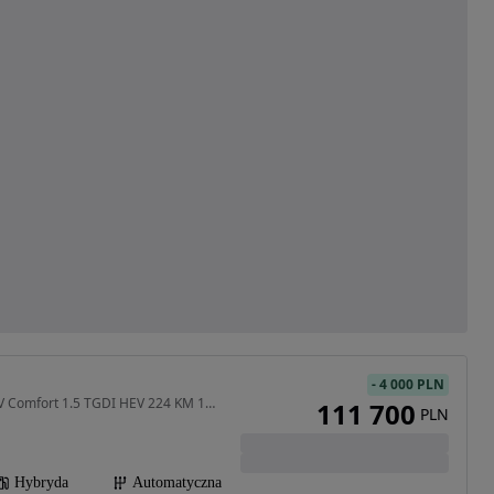
-
4 000 PLN
1499 cm3 • 224 KM • HEV Comfort 1.5 TGDI HEV 224 KM 1DHT
111 700
PLN
Hybryda
Automatyczna