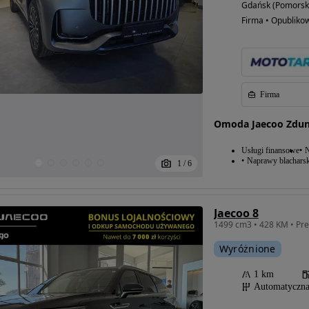
Gdańsk (Pomorsk
Firma • Opubliko
Firma
Omoda Jaecoo Zdu
Usługi finansowe
N
Naprawy blacharsk
1
/
6
Jaecoo 8
Wyróżnione
1 km
Automatyczn