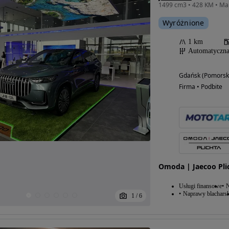
Wyróżnione
1 km
Automatyczn
Gdańsk (Pomorsk
Firma • Podbite
Omoda | Jaecoo Pli
Usługi finansowe
N
Naprawy blacharsk
1
/
6