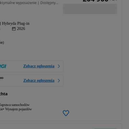
1499 cm3 • 428 KM • Maksymalne wyposażenie | Dostępny od ręki | PLICHTA
Hybryda Plug-in
a
2026
ie)
Zobacz ogłoszenia
Zobacz ogłoszenia
chta
aprawa samochodów
ie
Wynajem pojazdów