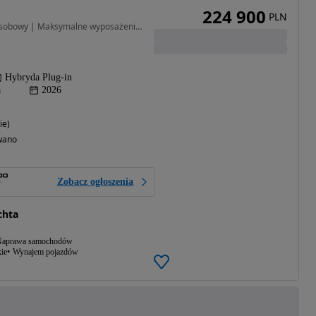
224 900
PLN
1499 cm3 • 428 KM • 5 osobowy | Maksymalne wyposażenie | Od ręki | PLICHTA
Hybryda Plug-in
a
2026
ie)
wano
Zobacz ogłoszenia
chta
aprawa samochodów
ie
Wynajem pojazdów