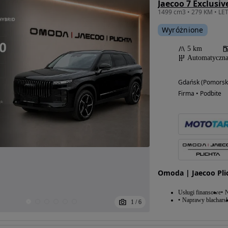
Jaecoo 7 Exclusiv
Wyróżnione
5 km
Automatyczn
Gdańsk (Pomorsk
Firma • Podbite
Omoda | Jaecoo Pli
Usługi finansowe
N
Naprawy blacharsk
1
/
6