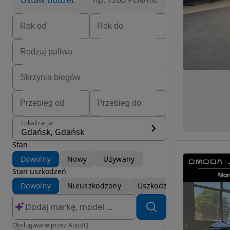
Ustaw budżet
np. 1200 PLN/mc
Lokalizacja
Gdańsk, Gdańsk
Stan
Dowolny
Nowy
Używany
Stan uszkodzeń
Dowolny
Nieuszkodzony
Uszkodzony
Obsługiwane przez AutoIQ