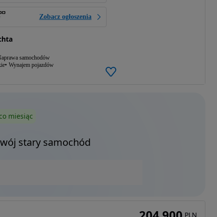
Zobacz ogłoszenia
chta
aprawa samochodów
ie
Wynajem pojazdów
co miesiąc
Twój stary samochód
204 900
PLN