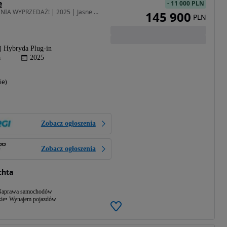
e
-
11 000 PLN
1499 cm3 • 279 KM • LETNIA WYPRZEDAŻ! | 2025 | Jasne Wnętrze | PLUG-IN | PLICHTA
145 900
PLN
Hybryda Plug-in
a
2025
ie)
Zobacz ogłoszenia
Zobacz ogłoszenia
chta
aprawa samochodów
ie
Wynajem pojazdów