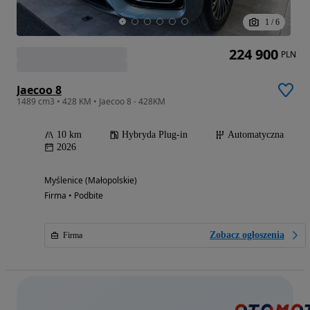
1
/
6
224 900
PLN
Jaecoo 8
1489 cm3 • 428 KM • Jaecoo 8 - 428KM
10 km
Hybryda Plug-in
Automatyczna
2026
Myślenice (Małopolskie)
Firma • Podbite
Zobacz ogłoszenia
Firma