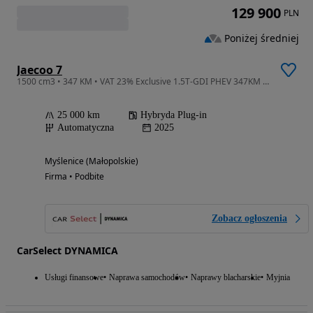
129 900
PLN
Poniżej średniej
Jaecoo 7
1500 cm3 • 347 KM • VAT 23% Exclusive 1.5T-GDI PHEV 347KM automat 2025 r., salon PL,I wł
25 000 km
Hybryda Plug-in
Automatyczna
2025
Myślenice (Małopolskie)
Firma • Podbite
Zobacz ogłoszenia
CarSelect DYNAMICA
Usługi finansowe
Naprawa samochodów
Naprawy blacharskie
Myjnia