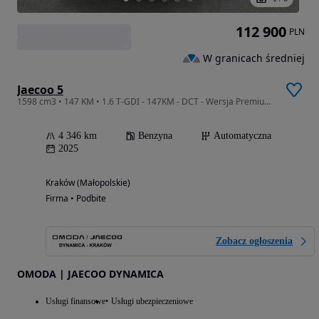
112 900
PLN
W granicach średniej
Jaecoo 5
1598 cm3 • 147 KM • 1.6 T-GDI - 147KM - DCT - Wersja Premium! Rok produkcji 2025!
4 346 km
Benzyna
Automatyczna
2025
Kraków (Małopolskie)
Firma • Podbite
Zobacz ogłoszenia
OMODA | JAECOO DYNAMICA
Usługi finansowe
Usługi ubezpieczeniowe