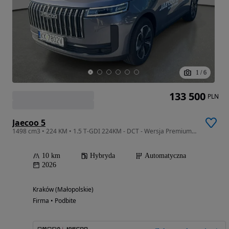
1
/
6
133 500
PLN
Jaecoo 5
1498 cm3 • 224 KM • 1.5 T-GDI 224KM - DCT - Wersja Premium! Rok produkcji 2026!
10 km
Hybryda
Automatyczna
2026
Kraków (Małopolskie)
Firma • Podbite