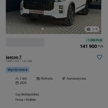
1
/
6
-
1 000 PLN
141 900
PLN
Jaecoo 7
1499 cm3 • 147 KM
Wyróżnione
1 km
Hybryda
Automatyczna
2026
Gaj (Małopolskie)
Firma • Podbite