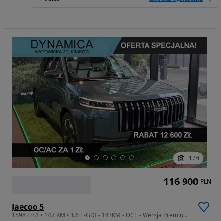
1
/
6
116 900
PLN
Jaecoo 5
1598 cm3 • 147 KM • 1.6 T-GDI - 147KM - DCT - Wersja Premium! Rok produkcji 2025!