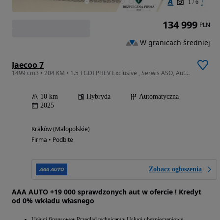
1
/
6
134 999
PLN
W granicach średniej
Jaecoo 7
1499 cm3 • 204 KM • 1.5 TGDI PHEV Exclusive , Serwis ASO, Automat, VAT 23%, Skóra, Navi,
10 km
Hybryda
Automatyczna
2025
Kraków (Małopolskie)
Firma • Podbite
Zobacz ogłoszenia
AAA AUTO +19 000 sprawdzonych aut w ofercie ! Kredyt
od 0% wkładu własnego
Usługi finansowe
Przegląd techniczny
Usługi ubezpieczeniowe