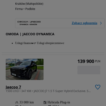
Kraków (Małopolskie)
Firma • Podbite
Zobacz ogłoszenia
OMODA | JAECOO DYNAMICA
Usługi finansowe
Usługi ubezpieczeniowe
139 900
PLN
Jaecoo 7
1500 cm3 • 347 KM • JAECOO J7 1.5 T-Super Hybrid Exclusive. SUV. 2 komplety aluminiowych kół premium. Odstąpię Leasing. Nie omoda, byd, jetour, cupra, kgm.
33 000 km
Hybryda Plug-in