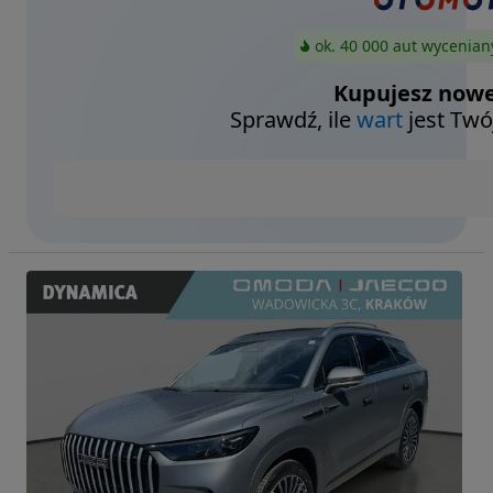
ok. 40 000 aut wycenian
Kupujesz nowe
Sprawdź, ile
wart
jest Twó