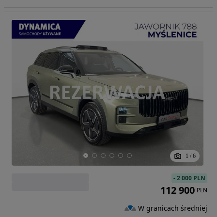
1
/
6
-
2 000 PLN
112 900
PLN
W granicach średniej