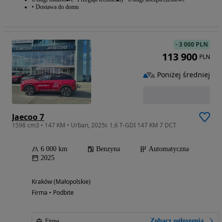
Dostawa do domu
-
3 000 PLN
113 900
PLN
Poniżej średniej
Jaecoo 7
1598 cm3 • 147 KM • Urban, 2025r. 1,6 T-GDI 147 KM 7 DCT
6 000 km
Benzyna
Automatyczna
2025
Kraków (Małopolskie)
Firma • Podbite
Zobacz ogłoszenia
Firma