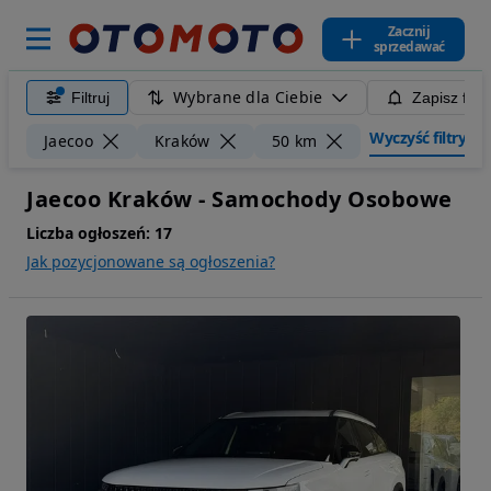
Zacznij
sprzedawać
Wybrane dla Ciebie
Filtruj
Zapisz filt
Wyczyść filtry
Jaecoo
Kraków
50 km
Jaecoo Kraków - Samochody Osobowe
Liczba ogłoszeń:
17
Jak pozycjonowane są ogłoszenia?