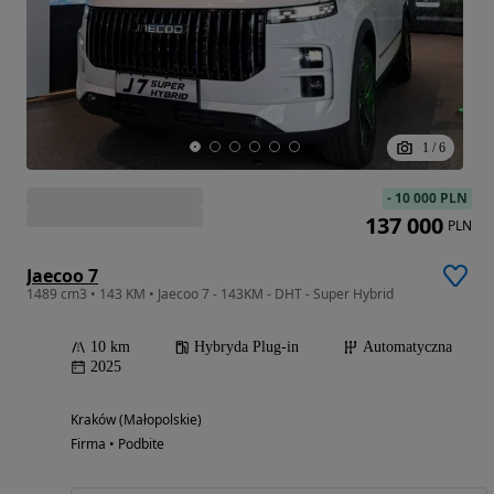
1
/
6
-
10 000 PLN
137 000
PLN
Jaecoo 7
1489 cm3 • 143 KM • Jaecoo 7 - 143KM - DHT - Super Hybrid
10 km
Hybryda Plug-in
Automatyczna
2025
Kraków (Małopolskie)
Firma • Podbite