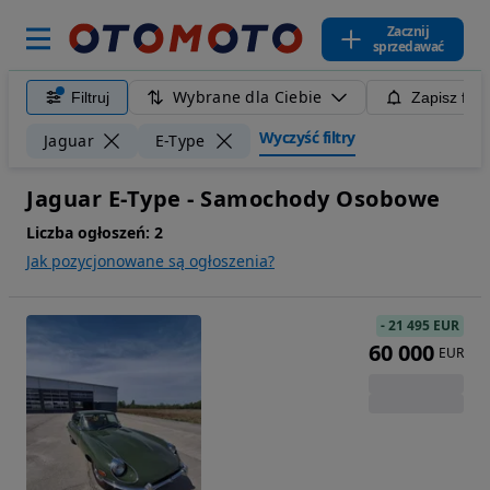
Zacznij
sprzedawać
Wybrane dla Ciebie
Filtruj
Zapisz filt
Wyczyść filtry
Jaguar
E-Type
Jaguar E-Type - Samochody Osobowe
Liczba ogłoszeń:
2
Jak pozycjonowane są ogłoszenia?
-
21 495 EUR
60 000
EUR