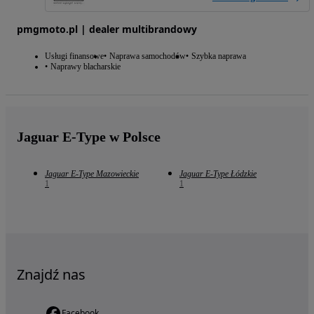
pmgmoto.pl | dealer multibrandowy
Usługi finansowe
Naprawa samochodów
Szybka naprawa
Naprawy blacharskie
Jaguar E-Type w Polsce
Jaguar E-Type Mazowieckie
Jaguar E-Type Łódzkie
1
1
Znajdź nas
Facebook