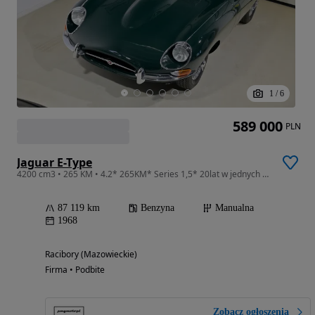
1
/
6
589 000
PLN
Jaguar E-Type
4200 cm3 • 265 KM • 4.2* 265KM* Series 1,5* 20lat w jednych rękach*
87 119 km
Benzyna
Manualna
1968
Racibory (Mazowieckie)
Firma • Podbite
Zobacz ogłoszenia