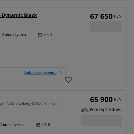
67 650
R-Dynamic Black
PLN
Automatyczna
2020
Zobacz ogłoszenia
65 900
PLN
1997 cm3 • 200 KM • • 2.0 Benzyna 200KM • Prestige • Niski przebieg 42 800 km • salon PL
Poniżej średniej
Automatyczna
2018