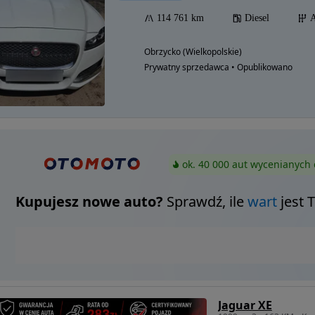
114 761 km
Diesel
A
Obrzycko (Wielkopolskie)
Prywatny sprzedawca • Opublikowano
ok. 40 000 aut wycenianych 
Kupujesz nowe auto?
Sprawdź, ile
wart
jest 
Jaguar XE