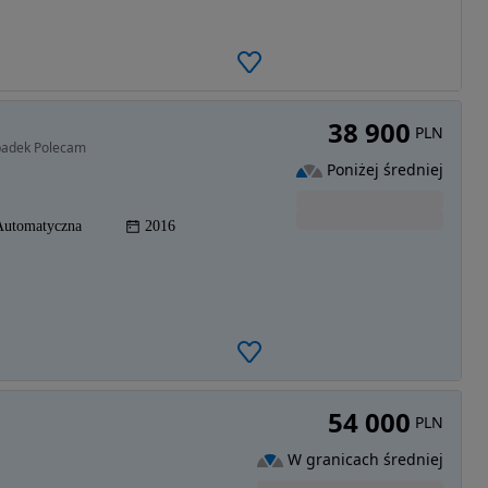
38 900
PLN
padek Polecam
Poniżej średniej
Automatyczna
2016
54 000
PLN
W granicach średniej