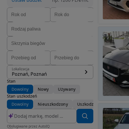
Ustaw budżet
np. 1200 PLN/mc
Lokalizacja
Poznań, Poznań
Stan
Dowolny
Nowy
Używany
Stan uszkodzeń
Dowolny
Nieuszkodzony
Uszkodzony
Obsługiwane przez AutoIQ