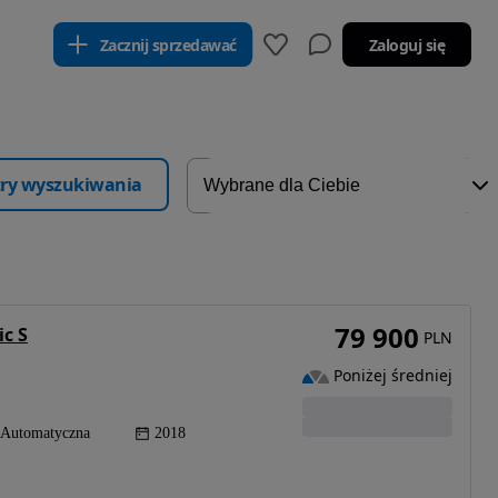
Zacznij sprzedawać
Zaloguj się
ltry wyszukiwania
79 900
ic S
PLN
Poniżej średniej
Automatyczna
2018