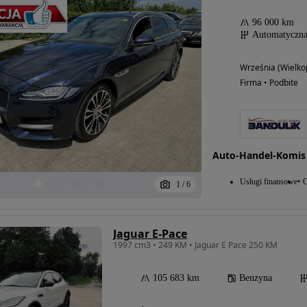
96 000 km
Automatyczn
Września (Wielko
Firma • Podbite
Auto-Handel-Komis
Usługi finansowe
1
/
6
Jaguar E-Pace
1997 cm3 • 249 KM • Jaguar E Pace 250 KM
105 683 km
Benzyna