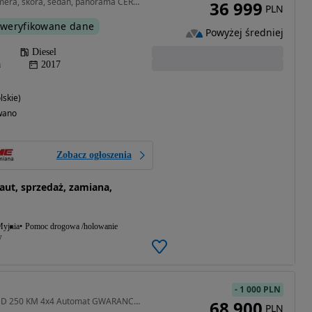
1999 cm3 • 163 KM • Kamera, skóra, sedan, panorama CERTYFIKAT, GWARANCJA
36 999
PLN
weryfikowane dane
Powyżej średniej
Diesel
a
2017
lskie)
wano
Zobacz ogłoszenia
t, sprzedaż, zamiana,
yjnia
Pomoc drogowa /holowanie
w
-
1 000 PLN
1999 cm3 • 250 KM • 2,0 D 250 KM 4x4 Automat GWARANCJA Zamiana Zarejestrowany
68 900
PLN