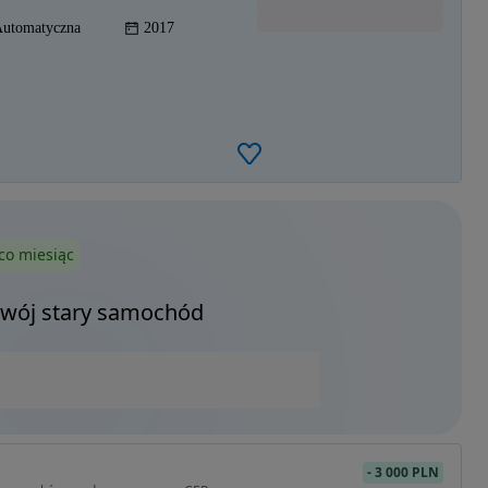
utomatyczna
2017
co miesiąc
Twój stary samochód
-
3 000 PLN