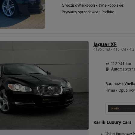
Grodzisk Wielkopolski (Wielkopolskie)
Prywatny sprzedawca • Podbite
Jaguar XF
4196 cm3 • 416 KM • 4.2
112 741 km
Automatyczn
Baranowo (Wielko
Firma • Opubliko
Karlik Luxury Cars
Usługi finansowe
N