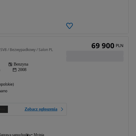
69 900
PLN
 SV8 / Bezwypadkowy / Salon PL
Benzyna
a
2008
polskie)
wano
Zobacz ogłoszenia
aprawa samochodów
Myjnia