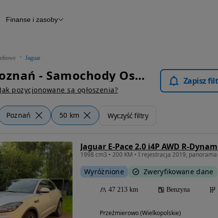
Finanse i zasoby
chody
Finansowanie
Leasing
dy
Narzędzie do wyceny samochodu
tryczne
Raport z inspekcji
obowe
Jaguar
m
Raport historii pojazdu
Jaguar Poznań - Samochody Osobowe
Otomoto News
Zapisz fi
wane
Jak pozycjonowane są ogłoszenia?
Poznań
50 km
Wyczyść filtry
Jaguar E-Pace 2.0 i4P AWD R-Dynam
1998 cm3 • 200 KM • I rejestracja 2019, panorama
Wyróżnione
Zweryfikowane dane
47 213 km
Benzyna
Przeźmierowo (Wielkopolskie)