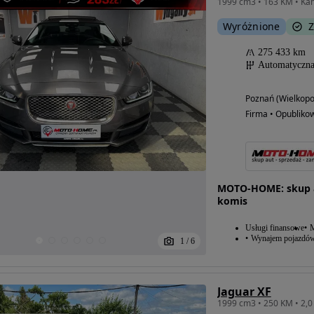
Wyróżnione
Z
275 433 km
Automatyczn
Poznań (Wielkopo
Firma • Opubliko
MOTO-HOME: skup au
komis
Usługi finansowe
M
Wynajem pojazdó
1
/
6
Jaguar XF