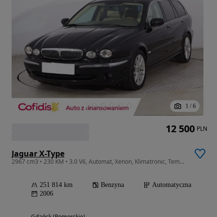
1
/
6
12 500
PLN
Jaguar X-Type
2967 cm3 • 230 KM • 3.0 V6, Automat, Xenon, Klimatronic, Tempomat, Parktronic,
251 814 km
Benzyna
Automatyczna
2006
Gdańsk (Pomorskie)