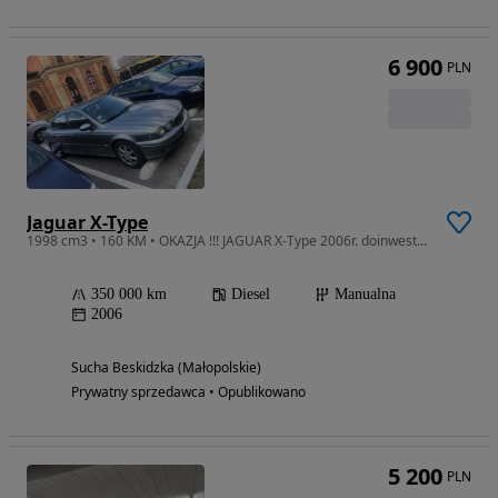
6 900
PLN
Jaguar X-Type
1998 cm3 • 160 KM • OKAZJA !!! JAGUAR X-Type 2006r. doinwestowany +PREMIUM asisstance
350 000 km
Diesel
Manualna
2006
Sucha Beskidzka (Małopolskie)
Prywatny sprzedawca • Opublikowano
5 200
PLN