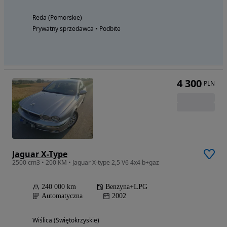
Reda (Pomorskie)
Prywatny sprzedawca • Podbite
4 300
PLN
Jaguar X-Type
2500 cm3 • 200 KM • Jaguar X-type 2,5 V6 4x4 b+gaz
240 000 km
Benzyna+LPG
Automatyczna
2002
Wiślica (Świętokrzyskie)