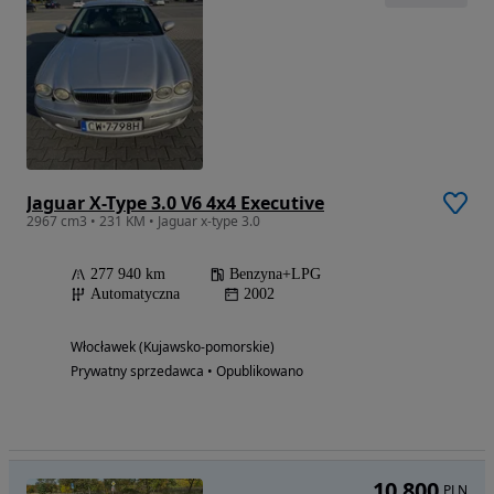
Jaguar X-Type 3.0 V6 4x4 Executive
2967 cm3 • 231 KM • Jaguar x-type 3.0
277 940 km
Benzyna+LPG
Automatyczna
2002
Włocławek (Kujawsko-pomorskie)
Prywatny sprzedawca • Opublikowano
10 800
PLN