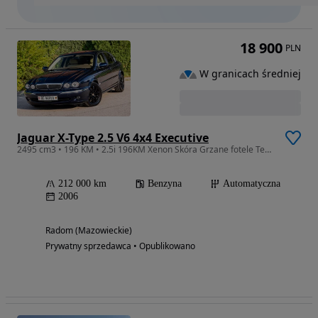
18 900
PLN
W granicach średniej
Jaguar X-Type 2.5 V6 4x4 Executive
2495 cm3 • 196 KM • 2.5i 196KM Xenon Skóra Grzane fotele Tempomat Klima Bezwypadkowy
212 000 km
Benzyna
Automatyczna
2006
Radom (Mazowieckie)
Prywatny sprzedawca • Opublikowano