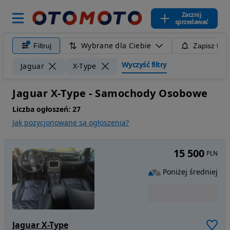
Zacznij
sprzedawać
Wybrane dla Ciebie
Filtruj
Zapisz filt
Wyczyść filtry
Jaguar
X-Type
Jaguar X-Type - Samochody Osobowe
Liczba ogłoszeń:
27
Jak pozycjonowane są ogłoszenia?
15 500
PLN
Poniżej średniej
Jaguar X-Type