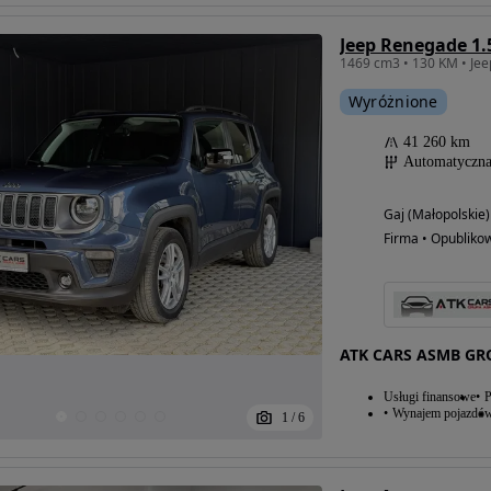
1469 cm3 • 130 KM • Jee
Wyróżnione
41 260 km
Automatyczn
Gaj (Małopolskie)
Firma • Opubliko
ATK CARS ASMB GRO
Usługi finansowe
P
Wynajem pojazdó
1
/
6