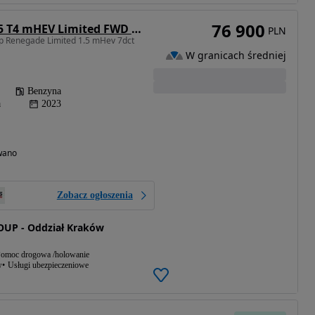
76 900
Jeep Renegade 1.5 T4 mHEV Limited FWD S&S DCT
PLN
p Renegade Limited 1.5 mHev 7dct
W granicach średniej
Benzyna
a
2023
wano
Zobacz ogłoszenia
UP - Oddział Kraków
omoc drogowa /holowanie
w
Usługi ubezpieczeniowe