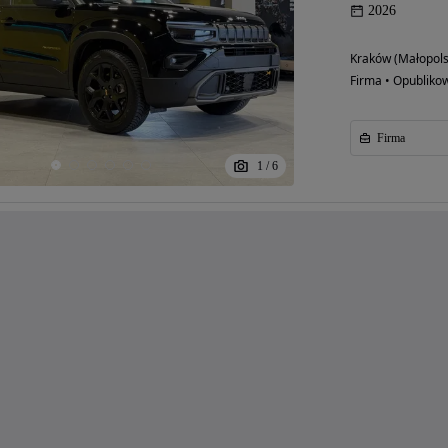
2026
Kraków (Małopols
Firma • Opubliko
Firma
1
/
6