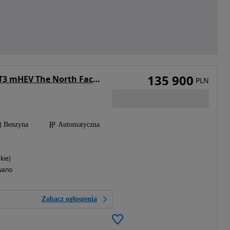
135 900
Jeep Avenger 1.2 T3 mHEV The North Face 4xe eDCT6
PLN
Benzyna
Automatyczna
kie)
wano
Zobacz ogłoszenia