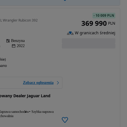
-
10 009 PLN
 L Wrangler Rubicon 392
369 990
PLN
W granicach średniej
Benzyna
a
2022
kie)
wano
Zobacz ogłoszenia
wany Dealer Jaguar Land
aprawa samochodów
Szybka naprawa
echowalnia