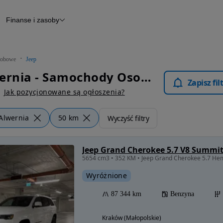
Finanse i zasoby
chody
Finansowanie
Leasing
dy
Narzędzie do wyceny samochodu
tryczne
Raport z inspekcji
obowe
Jeep
m
Raport historii pojazdu
Jeep Alwernia - Samochody Osobowe
Otomoto News
Zapisz fi
wane
Jak pozycjonowane są ogłoszenia?
Alwernia
50 km
Wyczyść filtry
Jeep Grand Cherokee 5.7 V8 Summi
5654 cm3 • 352 KM • Jeep Grand Cherokee 5.7 He
Wyróżnione
87 344 km
Benzyna
Kraków (Małopolskie)