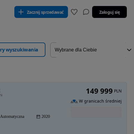
Zacznij sprzedawać
Zaloguj się
ltry wyszukiwania
149 999
t
PLN
mi
W granicach średniej
Automatyczna
2020