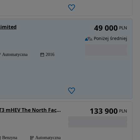
49 000
Limited
PLN
Poniżej średniej
Automatyczna
2016
133 900
Jeep Avenger 1.2 T3 mHEV The North Face 4xe eDCT6
PLN
Benzyna
Automatyczna