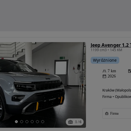
1199 cm3 • 145 KM
Wyróżnione
7 km
2026
Kraków (Małopols
Firma • Opubliko
Firma
1
/
6