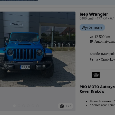
Jeep Wrangler
6400 cm3 • 477 KM • 6.4
Wyróżnione
12 500 km
Automatyczn
Kraków (Małopols
Firma • Opubliko
PRO MOTO Autoryzo
Rover Kraków
Usługi finansowe
N
Serwis opon / prz
1
/
6