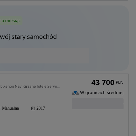
co miesiąc
Twój stary samochód
43 700
PLN
1368 cm3 • 140 KM • Oryginalny Lakier 1,4 140 KM biXenon Navi Grzane fotele Serwisowany
W granicach średniej
Manualna
2017