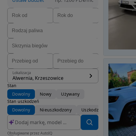
Ustaw budżet
np. 1200 PLN/mc
Lokalizacja
Alwernia, Krzeszowice
Stan
Dowolny
Nowy
Używany
Stan uszkodzeń
Dowolny
Nieuszkodzony
Uszkodzony
Obsługiwane przez AutoIQ