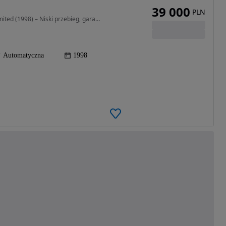
39 000
PLN
3960 cm3 • 178 KM • Kultowy Jeep Cherokee 4.0 Limited (1998) – Niski przebieg, garażowany!
Automatyczna
1998