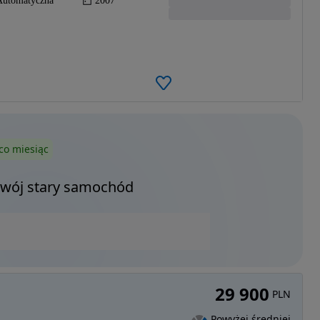
Automatyczna
2007
co miesiąc
Twój stary samochód
29 900
PLN
Powyżej średniej