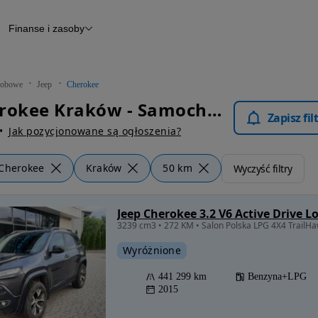
Finanse i zasoby
chody
Finansowanie
Leasing
dy
Narzędzie do wyceny samochodu
tryczne
Raport z inspekcji
obowe
Jeep
Cherokee
m
Raport historii pojazdu
Jeep Cherokee Kraków - Samochody Osobowe
Otomoto News
Zapisz fi
wane
Jak pozycjonowane są ogłoszenia?
Cherokee
Kraków
50 km
Wyczyść filtry
Jeep Cherokee 3.2 V6 Active Drive L
Wyróżnione
441 299 km
Benzyna+LPG
2015