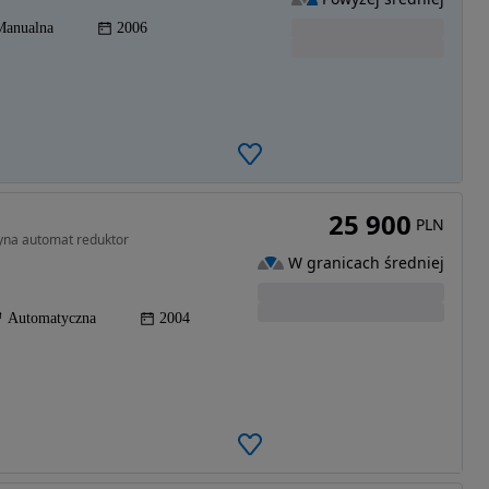
Manualna
2006
25 900
PLN
zyna automat reduktor
W granicach średniej
Automatyczna
2004