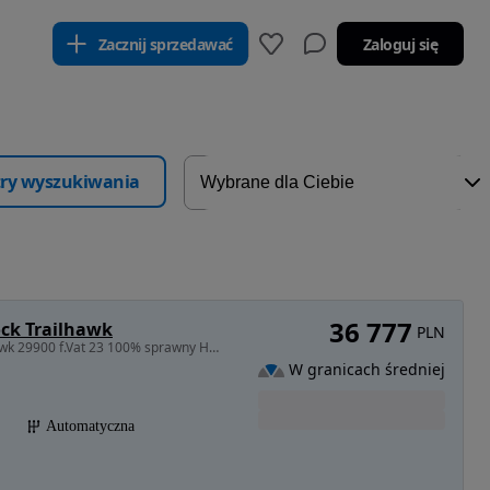
Zacznij sprzedawać
Zaloguj się
ltry wyszukiwania
36 777
ock Trailhawk
PLN
3239 cm3 • 272 KM • Salon Polska LPG 4X4 TrailHawk 29900 f.Vat 23 100% sprawny Hak
W granicach średniej
Automatyczna