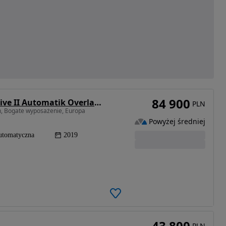
84 900
Jeep Cherokee 2.2 Multijet Active Drive II Automatik Overland
PLN
n, Bogate wyposażenie, Europa
Powyżej średniej
utomatyczna
2019
43 800
PLN