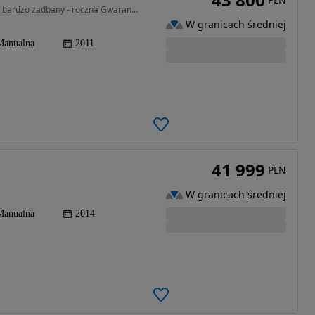
2776 cm3 • 200 KM • CRD-200kM wersja LIMITED - bardzo zadbany - roczna Gwarancja !
W granicach średniej
Manualna
2011
41 999
PLN
W granicach średniej
Manualna
2014