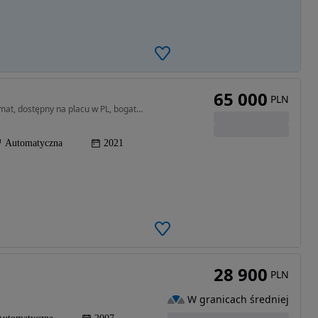
65 000
PLN
1994 cm3 • 270 KM • 2.4 Tigershark, 9biegów automat, dostępny na placu w PL, bogata wersja
Automatyczna
2021
28 900
PLN
W granicach średniej