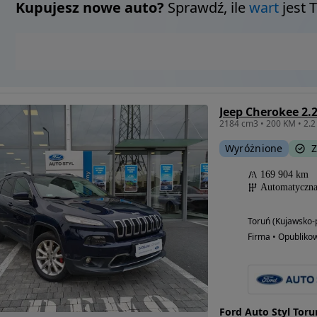
Kupujesz nowe auto?
Sprawdź, ile
wart
jest 
Wyróżnione
Z
169 904 km
Automatyczn
Toruń (Kujawsko-
Firma • Opubliko
Ford Auto Styl To