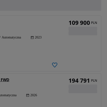
109 900
PLN
Automatyczna
2023
194 791
n FWD
PLN
utomatyczna
2026