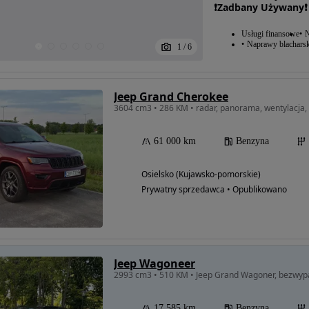
❗️Zadbany Używany❗️
Usługi finansowe
N
Naprawy blacharsk
1
/
6
Jeep Grand Cherokee
3604 cm3 • 286 KM • radar, panorama, wentylacja, 
61 000 km
Benzyna
Osielsko (Kujawsko-pomorskie)
Prywatny sprzedawca • Opublikowano
Jeep Wagoneer
2993 cm3 • 510 KM • Jeep Grand Wagoner, bezwyp
17 585 km
Benzyna