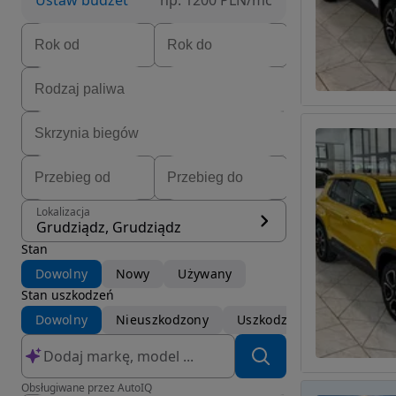
Ustaw budżet
np. 1200 PLN/mc
Lokalizacja
Grudziądz, Grudziądz
Stan
Dowolny
Nowy
Używany
Stan uszkodzeń
Dowolny
Nieuszkodzony
Uszkodzony
Obsługiwane przez AutoIQ