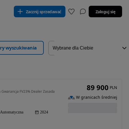
Zacznij sprzedawać
Zaloguj się
ltry wyszukiwania
89 900
PLN
a Gwarancja FV23% Dealer Zasada
W granicach średniej
Automatyczna
2024