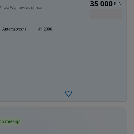
35 000
PLN
3,5 cala Wyprawowy offroad
Automatyczna
2006
co miesiąc