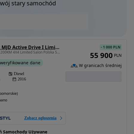
Twój stary samochód
Jeep Cherokee 2.2 MJD Active Drive I Limited
-
1 000 PLN
2184 cm3 • 200 KM • 2.2 200KM 4X4 Limited Salon Polska Serwis Skóra Klima Nawi Alu Kamera
55 900
PLN
weryfikowane dane
W granicach średniej
Diesel
a
2016
pomorskie)
wano
Zobacz ogłoszenia
ruń Samochody Używane