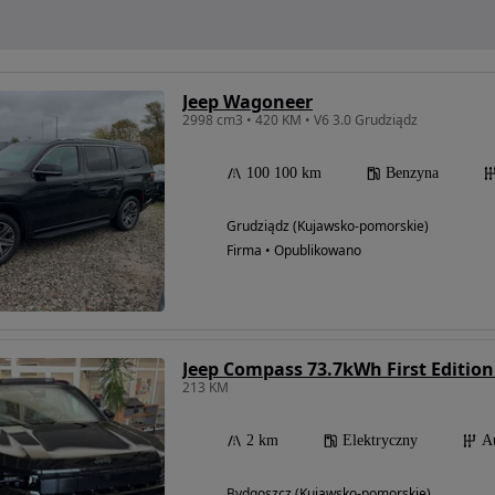
Jeep Wagoneer
2998 cm3 • 420 KM • V6 3.0 Grudziądz
100 100 km
Benzyna
Grudziądz (Kujawsko-pomorskie)
Firma • Opublikowano
Jeep Compass 73.7kWh First Editio
213 KM
2 km
Elektryczny
A
Bydgoszcz (Kujawsko-pomorskie)