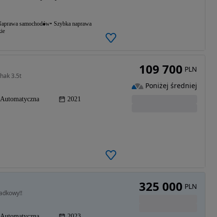
aprawa samochodów
Szybka naprawa
ie
109 700
PLN
hak 3.5t
Poniżej średniej
Automatyczna
2021
325 000
PLN
adkowy!!
Automatyczna
2023