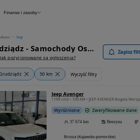
Finanse i zasoby
chody
Finansowanie
Leasing
dy
Narzędzie do wyceny samochodu
tryczne
Raport z inspekcji
obowe
Jeep
m
Raport historii pojazdu
Jeep Grudziądz - Samochody Osobowe
Otomoto News
Zapisz fi
wane
Jak pozycjonowane są ogłoszenia?
Grudziądz
50 km
Wyczyść filtry
Jeep Avenger
1199 cm3 • 100 KM • JEEP AVENGER Bogata Wersj
Wyróżnione
Zweryfikowane dane
37 674 km
Benzyna
Brzoza (Kujawsko-pomorskie)