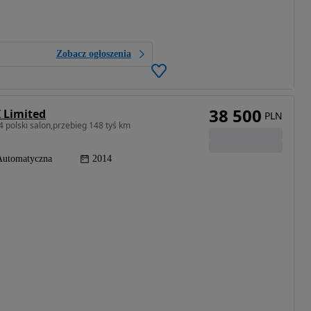
Zobacz ogłoszenia
38 500
I Limited
PLN
4 polski salon,przebieg 148 tyś km
Automatyczna
2014