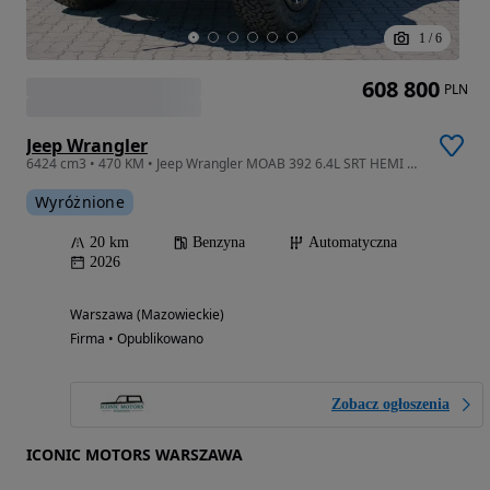
1
/
6
608 800
PLN
Jeep Wrangler
6424 cm3 • 470 KM • Jeep Wrangler MOAB 392 6.4L SRT HEMI V8 2026
Wyróżnione
20 km
Benzyna
Automatyczna
2026
Warszawa (Mazowieckie)
Firma • Opublikowano
Zobacz ogłoszenia
ICONIC MOTORS WARSZAWA