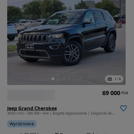
1
/
6
69 000
PLN
Jeep Grand Cherokee
3604 cm3 • 286 KM • 4x4 | Bogate wyposażenie | Elegancki design
Wyróżnione