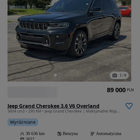
1
/
6
89 000
PLN
Jeep Grand Cherokee 3.6 V6 Overland
3604 cm3 • 290 KM • Jeep Grand Cherokee | Maksymalne Wyposażenie | Pierwszy Właściciel
Wyróżnione
30 636 km
Benzyna
Automatyczna
2022