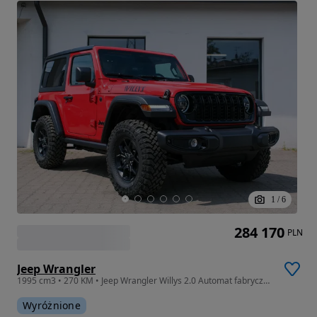
1
/
6
284 170
PLN
Jeep Wrangler
1995 cm3 • 270 KM • Jeep Wrangler Willys 2.0 Automat fabrycznie nowy pojazd 2025
Wyróżnione