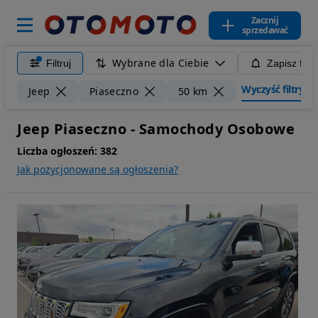
Zacznij
sprzedawać
Wybrane dla Ciebie
Filtruj
Zapisz filt
Wyczyść filtry
Jeep
Piaseczno
50 km
Jeep Piaseczno - Samochody Osobowe
Liczba ogłoszeń:
382
Jak pozycjonowane są ogłoszenia?