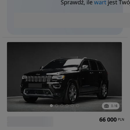
Sprawdź, ile
wart
jest Twó
1
/
6
66 000
PLN