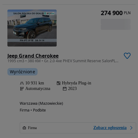
274 900
PLN
Jeep Grand Cherokee
1995 cm3 • 380 KM • Gr. 2.0 4xe PHEV Summit Reserve SalonPL FVat Full Od Ręki Zadbany
Wyróżnione
10 931 km
Hybryda Plug-in
Automatyczna
2023
Warszawa (Mazowieckie)
Firma • Podbite
Zobacz ogłoszenia
Firma