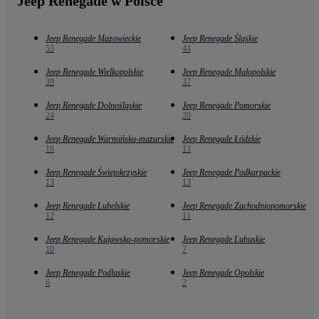
Jeep Renegade w Polsce
Jeep Renegade Mazowieckie
Jeep Renegade Śląskie
53
44
Jeep Renegade Wielkopolskie
Jeep Renegade Małopolskie
39
37
Jeep Renegade Dolnośląskie
Jeep Renegade Pomorskie
24
20
Jeep Renegade Warmińsko-mazurskie
Jeep Renegade Łódzkie
16
13
Jeep Renegade Świętokrzyskie
Jeep Renegade Podkarpackie
13
13
Jeep Renegade Lubelskie
Jeep Renegade Zachodniopomorskie
12
11
Jeep Renegade Kujawsko-pomorskie
Jeep Renegade Lubuskie
10
7
Jeep Renegade Podlaskie
Jeep Renegade Opolskie
6
2