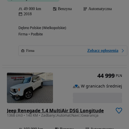
49 000 km
Benzyna
Automatyczna
2018
Dębno Polskie (Wielkopolskie)
Firma • Podbite
Zobacz ogłoszenia
Firma
44 999
PLN
W granicach średniej
Jeep Renegade 1.4 MultiAir DSG Longitude
1368 cm3 • 140 KM • Zadbany::Automat:Navi:::Gwarancja