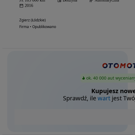
103 000 km
Benzyna
Automatyczna
2016
Zgierz (Łódzkie)
Firma • Opublikowano
ok. 40 000 aut wycenian
Kupujesz nowe
Sprawdź, ile
wart
jest Twó