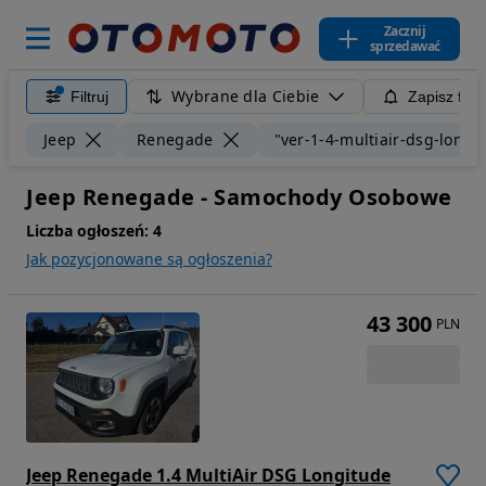
Zacznij
sprzedawać
Wybrane dla Ciebie
Filtruj
Zapisz filt
Jeep
Renegade
"ver-1-4-multiair-dsg-longi
Jeep Renegade - Samochody Osobowe
Liczba ogłoszeń:
4
Jak pozycjonowane są ogłoszenia?
43 300
PLN
Jeep Renegade 1.4 MultiAir DSG Longitude