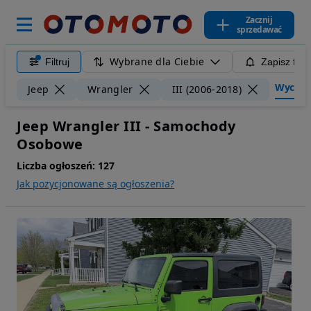
Zacznij
sprzedawać
Wybrane dla Ciebie
Filtruj
Zapisz filt
Wyczyść 
Jeep
Wrangler
III (2006-2018)
Jeep Wrangler III - Samochody
Osobowe
Liczba ogłoszeń:
127
Jak pozycjonowane są ogłoszenia?