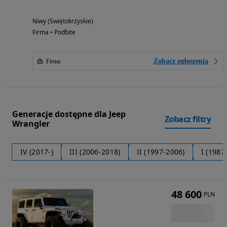
Niwy (Świętokrzyskie)
Firma • Podbite
Zobacz ogłoszenia
Firma
Generacje dostępne dla Jeep
Zobacz filtry
Wrangler
IV (2017-)
III (2006-2018)
II (1997-2006)
I (1987
48 600
PLN