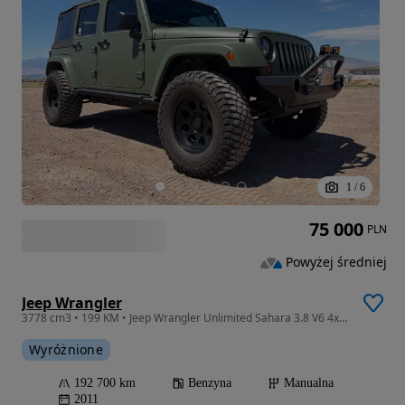
1
/
6
75 000
PLN
Powyżej średniej
Jeep Wrangler
3778 cm3 • 199 KM • Jeep Wrangler Unlimited Sahara 3.8 V6 4x4 2011 – Manual
Wyróżnione
192 700 km
Benzyna
Manualna
2011