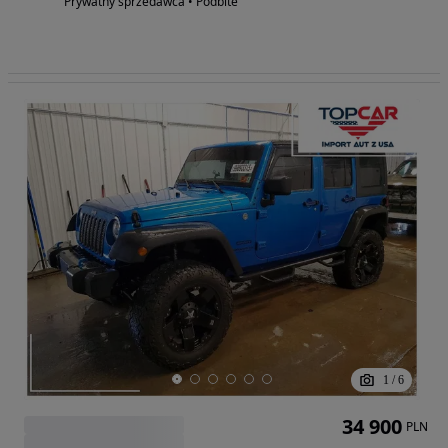
Prywatny sprzedawca • Podbite
1
/
6
34 900
PLN