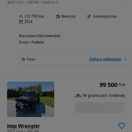
3605 cm3 • 284 KM • Rubicon X
133 789 km
Benzyna
Automatyczna
2014
Warszawa (Mazowieckie)
Firma • Podbite
Zobacz ogłoszenia
Firma
99 500
PLN
W granicach średniej
Jeep Wrangler
3605 cm3 • 284 KM