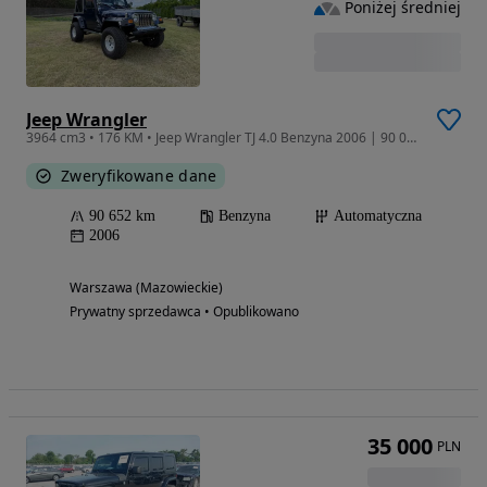
Poniżej średniej
Jeep Wrangler
3964 cm3 • 176 KM • Jeep Wrangler TJ 4.0 Benzyna 2006 | 90 000 km | Lift | 33" BFGoodrich
Zweryfikowane dane
90 652 km
Benzyna
Automatyczna
2006
Warszawa (Mazowieckie)
Prywatny sprzedawca • Opublikowano
35 000
PLN