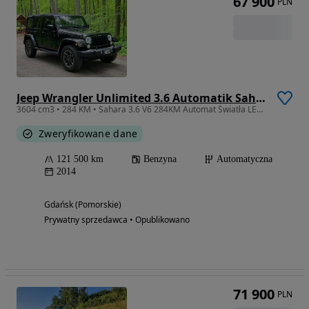
67 900
PLN
Jeep Wrangler Unlimited 3.6 Automatik Sahara
3604 cm3 • 284 KM • Sahara 3.6 V6 284KM Automat Światła LED Android Zadbany
Zweryfikowane dane
121 500 km
Benzyna
Automatyczna
2014
Gdańsk (Pomorskie)
Prywatny sprzedawca • Opublikowano
71 900
PLN