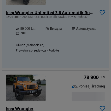
Jeep Wrangler Unlimited 3.6 Automatik Rubicon X
3604 cm3 • 284 KM • 3,6i Rubicon Lift zawias FOX 5" koło 37"
80 000 km
Benzyna
Automatyczna
2016
Olkusz (Małopolskie)
Prywatny sprzedawca • Podbite
78 900
PLN
Poniżej średniej
Jeep Wrangler