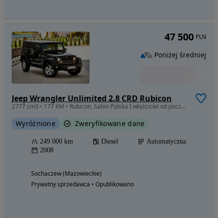
47 500
PLN
Poniżej średniej
Jeep Wrangler Unlimited 2.8 CRD Rubicon
2777 cm3 • 177 KM • Rubicon, Salon Polska I właściciel od początku, Bezwypadkowy, HardTop
Wyróżnione
Zweryfikowane dane
249 000 km
Diesel
Automatyczna
2008
Sochaczew (Mazowieckie)
Prywatny sprzedawca • Opublikowano