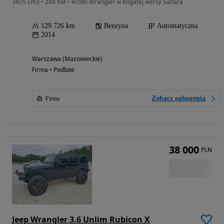
3605 cm3 • 284 KM • Krótki Wrangler w bogatej wersji Sahara
129 726 km
Benzyna
Automatyczna
2014
Warszawa (Mazowieckie)
Firma • Podbite
Zobacz ogłoszenia
Firma
38 000
PLN
Jeep Wrangler 3.6 Unlim Rubicon X