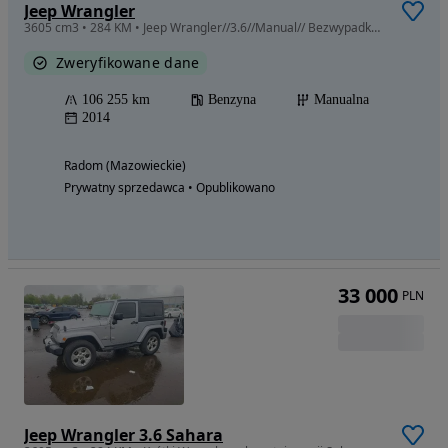
Jeep Wrangler
3605 cm3 • 284 KM • Jeep Wrangler//3.6//Manual// Bezwypadkowy//F.Vat
Zweryfikowane dane
106 255 km
Benzyna
Manualna
2014
Radom (Mazowieckie)
Prywatny sprzedawca • Opublikowano
33 000
PLN
Jeep Wrangler 3.6 Sahara