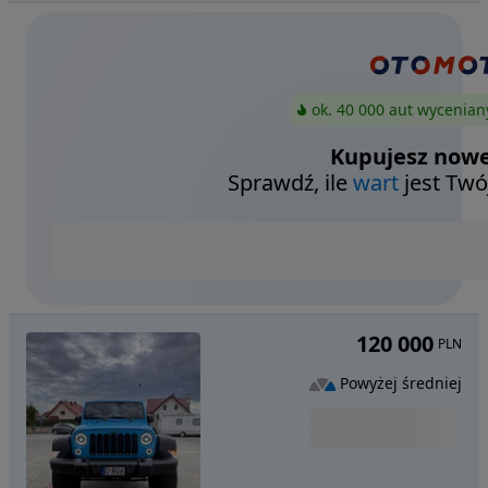
ok. 40 000 aut wycenian
Kupujesz nowe
Sprawdź, ile
wart
jest Twó
120 000
PLN
Powyżej średniej