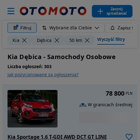
Zacznij
sprzedawać
Wybrane dla Ciebie
Filtruj
Zapisz filt
Wyczyść filtry
Kia
Dębica
50 km
Kia Dębica - Samochody Osobowe
Liczba ogłoszeń:
303
Jak pozycjonowane są ogłoszenia?
78 800
PLN
W granicach średniej
Kia Sportage 1.6 T-GDI AWD DCT GT LINE