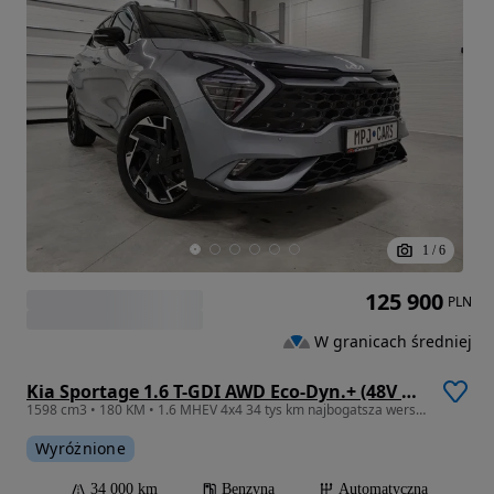
1
/
6
125 900
PLN
W granicach średniej
Kia Sportage 1.6 T-GDI AWD Eco-Dyn.+ (48V M-H) DCT GT-Line
1598 cm3 • 180 KM • 1.6 MHEV 4x4 34 tys km najbogatsza wersja stan salonowy
Wyróżnione
34 000 km
Benzyna
Automatyczna