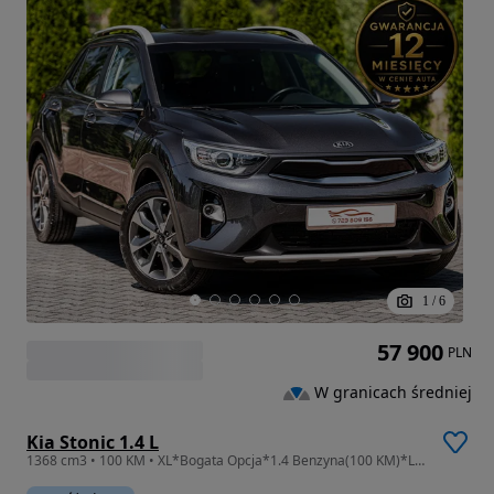
1
/
6
57 900
PLN
W granicach średniej
Kia Stonic 1.4 L
1368 cm3 • 100 KM • XL*Bogata Opcja*1.4 Benzyna(100 KM)*LED*Navi*Kamera*ROCZNA GWARANCJA*