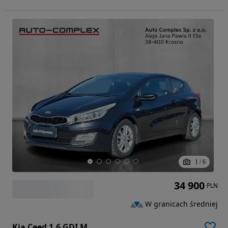
1
/
6
34 900
PLN
W granicach średniej
Kia Ceed 1.6 GDI M