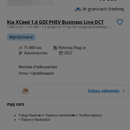
W granicach średniej
Kia XCeed 1.6 GDI PHEV Business Line DCT
1580 cm3 • 141 KM • 1.6 plugin-in 75 tys km oryginał przebieg i lakier stan salonowy
Wyróżnione
75 000 km
Hybryda Plug-in
Automatyczna
2022
Błażowa (Podkarpackie)
Firma • Opublikowano
Zobacz ogłoszenia
mpj cars
Usługi finansowe
Naprawa samochodów
Szybka naprawa
Naprawy blacharskie