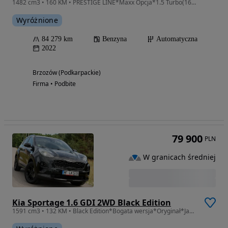
1482 cm3 • 160 KM • PRESTIGE LINE*Maxx Opcja*1.5 Turbo(160 KM)*Automat*Auto Jak NOWE!!
Wyróżnione
84 279 km
Benzyna
Automatyczna
2022
Brzozów (Podkarpackie)
Firma • Podbite
79 900
PLN
W granicach średniej
Kia Sportage 1.6 GDI 2WD Black Edition
1591 cm3 • 132 KM • Black Edition*Bogata wersja*Oryginał*Jak nowa*Z Niemiec*Opłacona