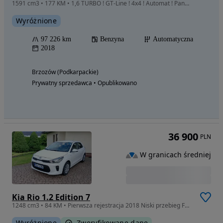
1591 cm3 • 177 KM • 1,6 TURBO ! GT-Line ! 4x4 ! Automat ! Panorama ! Full LED !
Wyróżnione
97 226 km
Benzyna
Automatyczna
2018
Brzozów (Podkarpackie)
Prywatny sprzedawca • Opublikowano
36 900
PLN
W granicach średniej
Kia Rio 1.2 Edition 7
1248 cm3 • 84 KM • Pierwsza rejestracja 2018 Niski przebieg Faktura VAT
Wyróżnione
Zweryfikowane dane