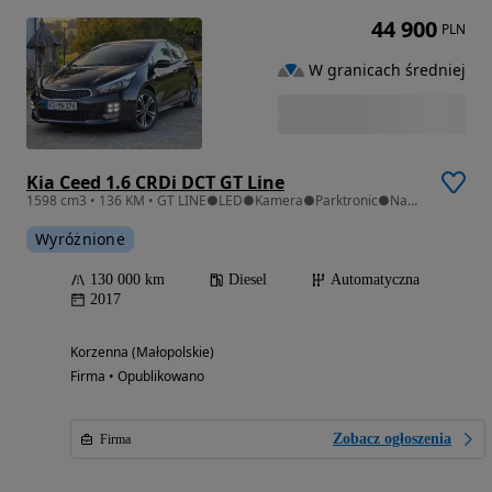
44 900
PLN
W granicach średniej
Kia Ceed 1.6 CRDi DCT GT Line
1598 cm3 • 136 KM • GT LINE●LED●Kamera●Parktronic●Nawigacja●Automat
Wyróżnione
130 000 km
Diesel
Automatyczna
2017
Korzenna (Małopolskie)
Firma • Opublikowano
Zobacz ogłoszenia
Firma