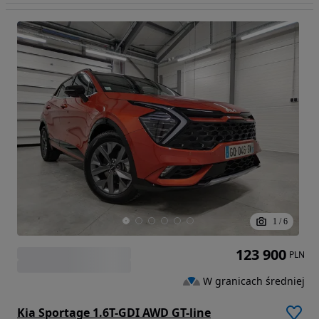
1
/
6
123 900
PLN
W granicach średniej
Kia Sportage 1.6T-GDI AWD GT-line