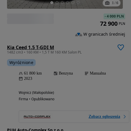
1
/
6
-
4 000 PLN
72 900
PLN
W granicach średniej
Kia Ceed 1.5 T-GDI M
1482 cm3 • 160 KM • 1,5 T M 160 KM Salon PL
Wyróżnione
61 800 km
Benzyna
Manualna
2023
Wojnicz (Małopolskie)
Firma • Opublikowano
Zobacz ogłoszenia
PUH Auto-Complex Sp z o.o.