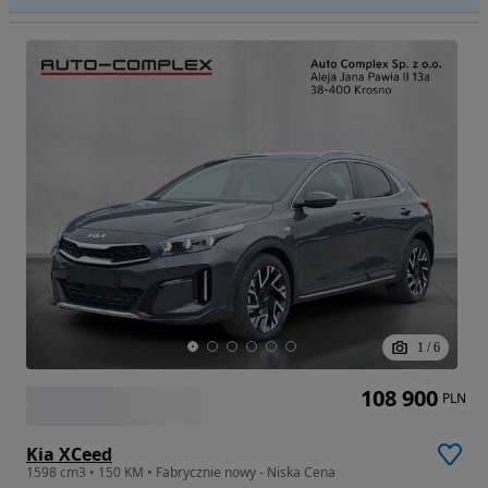
1
/
6
108 900
PLN
Kia XCeed
1598 cm3 • 150 KM • Fabrycznie nowy - Niska Cena