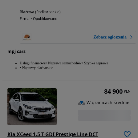
Błażowa (Podkarpackie)
Firma • Opublikowano
Zobacz ogłoszenia
mpj cars
Usługi finansowe
Naprawa samochodów
Szybka naprawa
Naprawy blacharskie
84 900
PLN
W granicach średniej
Kia XCeed 1.5 T-GDI Prestige Line DCT