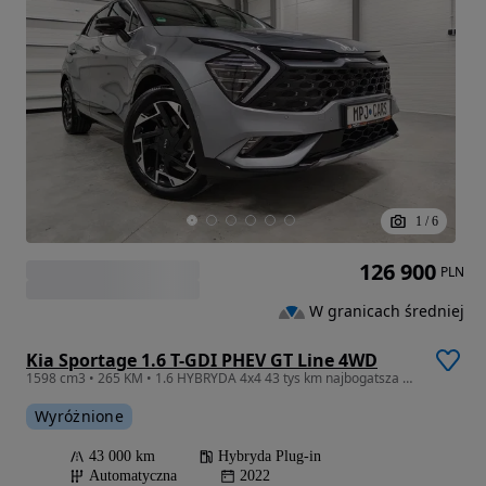
1
/
6
126 900
PLN
W granicach średniej
Kia Sportage 1.6 T-GDI PHEV GT Line 4WD
1598 cm3 • 265 KM • 1.6 HYBRYDA 4x4 43 tys km najbogatsza wersja stan salonowy
Wyróżnione
43 000 km
Hybryda Plug-in
Automatyczna
2022