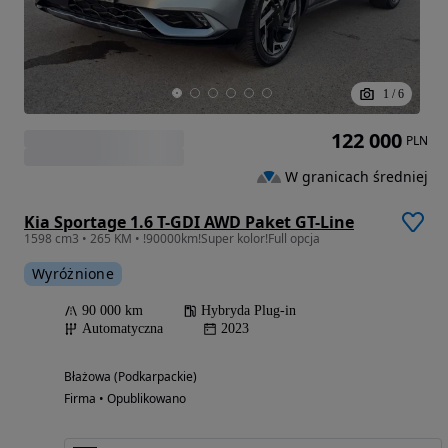
1
/
6
122 000
PLN
W granicach średniej
Kia Sportage 1.6 T-GDI AWD Paket GT-Line
1598 cm3 • 265 KM • !90000km!Super kolor!Full opcja
Wyróżnione
90 000 km
Hybryda Plug-in
Automatyczna
2023
Błażowa (Podkarpackie)
Firma • Opublikowano