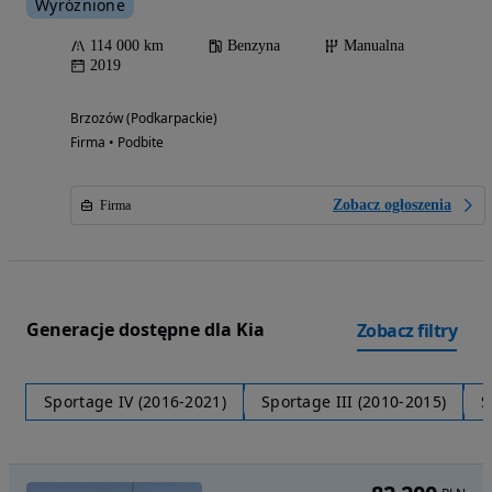
Wyróżnione
114 000 km
Benzyna
Manualna
2019
Brzozów (Podkarpackie)
Firma • Podbite
Zobacz ogłoszenia
Firma
Generacje dostępne dla Kia
Zobacz filtry
Sportage IV (2016-2021)
Sportage III (2010-2015)
S