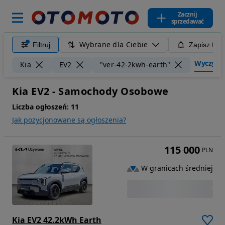
Zacznij
sprzedawać
Wybrane dla Ciebie
Filtruj
Zapisz filt
Wyczyść f
Kia
EV2
"ver-42-2kwh-earth"
Kia EV2 - Samochody Osobowe
Liczba ogłoszeń:
11
Jak pozycjonowane są ogłoszenia?
115 000
PLN
W granicach średniej
Kia EV2 42.2kWh Earth