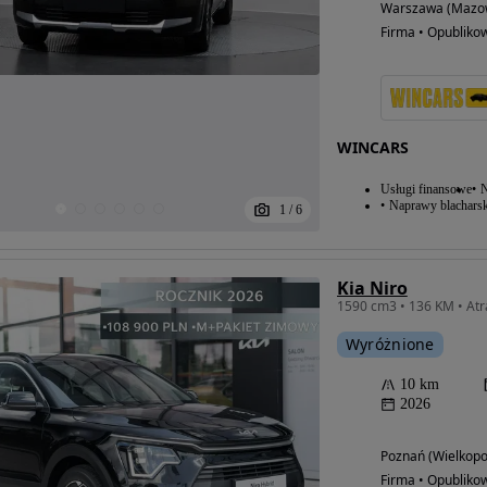
Warszawa (Mazow
Firma • Opubliko
WINCARS
Usługi finansowe
N
Naprawy blacharsk
1
/
6
Kia Niro
Wyróżnione
10 km
2026
Poznań (Wielkopo
Firma • Opubliko