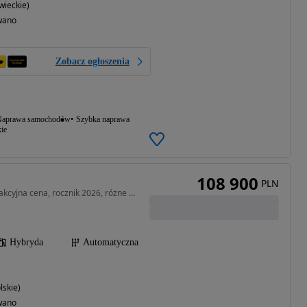
ieckie)
wano
Zobacz ogłoszenia
aprawa samochodów
Szybka naprawa
ie
108 900
PLN
1590 cm3 • 136 KM • Atrakcyjna cena, rocznik 2026, różne kolory! Sprawdź!!
Hybryda
Automatyczna
lskie)
wano