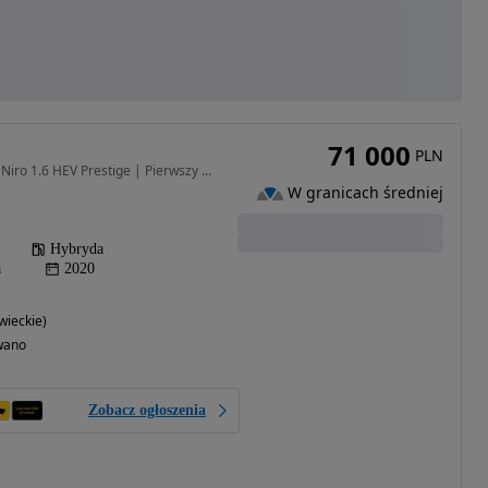
71 000
PLN
1580 cm3 • 141 KM • Kia Niro 1.6 HEV Prestige | Pierwszy właściciel | Idealny stan|
W granicach średniej
Hybryda
a
2020
ieckie)
wano
Zobacz ogłoszenia