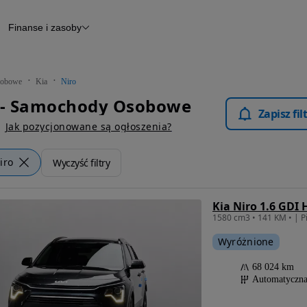
Finanse i zasoby
chody
Finansowanie
Leasing
dy
Narzędzie do wyceny samochodu
tryczne
Raport z inspekcji
obowe
Kia
Niro
m
Raport historii pojazdu
o - Samochody Osobowe
Otomoto News
Zapisz fi
wane
Jak pozycjonowane są ogłoszenia?
iro
Wyczyść filtry
Kia Niro 1.6 GDI 
1580 cm3 • 141 KM • | Pi
Wyróżnione
68 024 km
Automatyczn