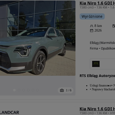
Kia Niro 1.6 GDI 
Wyróżnione
8 km
2026
Elbląg (Warmińsk
Firma • Opubliko
RTS Elbląg Autoryz
Usługi finansowe
N
Naprawy blacharsk
1
/
6
Kia Niro 1.6 GDI 