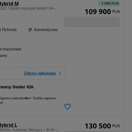
Hybrid M
-
3 000 PLN
1580 cm3 • 136 KM • 1.6 GDI 136KM! Hybryda! RABAT! M+WIN!
109 900
PLN
Hybryda
Automatyczna
o-mazurskie)
wano
Zobacz ogłoszenia
owany Dealer KIA
aprawa samochodów
Szybka naprawa
ie
130 500
Hybrid L
PLN
1580 cm3 • 136 KM • HYBRYDA, Automat, Wersja L + BCW - Cityscape Green