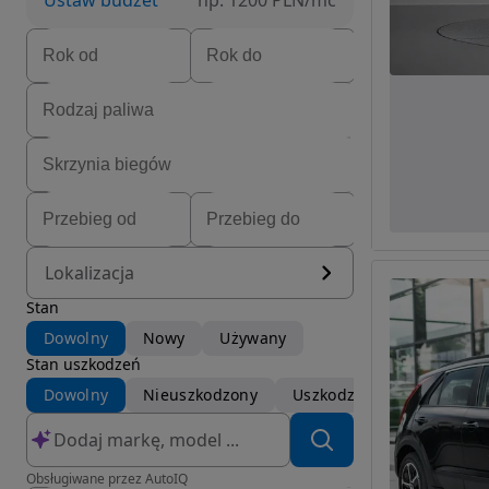
Ustaw budżet
np. 1200 PLN/mc
Lokalizacja
Stan
Dowolny
Nowy
Używany
Stan uszkodzeń
Dowolny
Nieuszkodzony
Uszkodzony
Obsługiwane przez AutoIQ