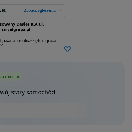
Zobacz ogłoszenia
owany Dealer KIA ul.
 marvelgrupa.pl
aprawa samochodów
Szybka naprawa
ie
co miesiąc
Twój stary samochód