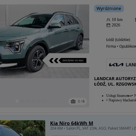
Wyróżnione
10 km
2026
Łódź (Łódzkie)
Firma • Opubliko
LANDCAR AUTORYZ
ŁÓDŹ, UL. RZGOWS
Usługi finansowe
N
Naprawy blacharsk
1
/
6
Kia Niro 64kWh M
204 KM • Salon PL, VAT 23%, ASO, Pakiet SMART i Z