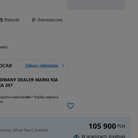
Hybryda
Automatyczna
wano
Zobacz ogłoszenia
OWANY DEALER MARKI KIA
KA 357
aprawa samochodów
Szybka naprawa
ie
105 900
PLN
imowy, White Pearl, Dodatki
W granicach średniej