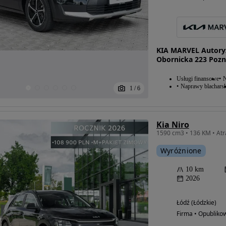
KIA MARVEL Autoryz
Obornicka 223 Pozn
Usługi finansowe
N
Naprawy blacharsk
1
/
6
Kia Niro
Wyróżnione
10 km
2026
Łódź (Łódzkie)
Firma • Opubliko