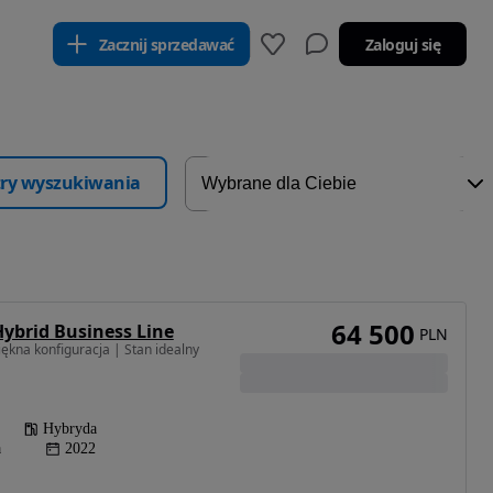
Zacznij sprzedawać
Zaloguj się
ltry wyszukiwania
64 500
Hybrid Business Line
PLN
ękna konfiguracja | Stan idealny
Hybryda
a
2022