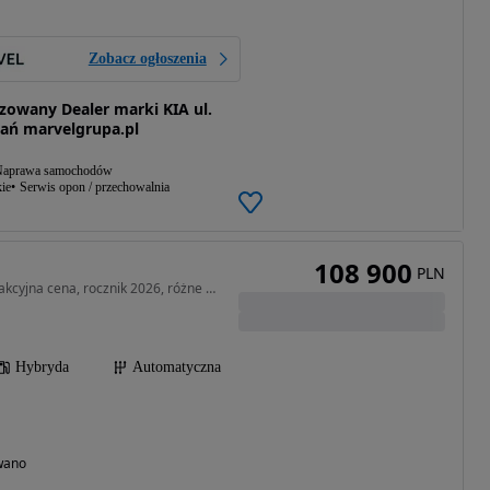
Zobacz ogłoszenia
owany Dealer marki KIA ul.
ań marvelgrupa.pl
aprawa samochodów
ie
Serwis opon / przechowalnia
108 900
PLN
1590 cm3 • 136 KM • Atrakcyjna cena, rocznik 2026, różne kolory! Sprawdź!!
Hybryda
Automatyczna
wano