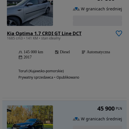
W granicach średniej
Kia Optima 1.7 CRDI GT Line DCT
1685 cm3 • 141 KM • stan idealny
145 000 km
Diesel
Automatyczna
2017
Toruń (Kujawsko-pomorskie)
Prywatny sprzedawca • Opublikowano
45 900
PLN
W granicach średniej