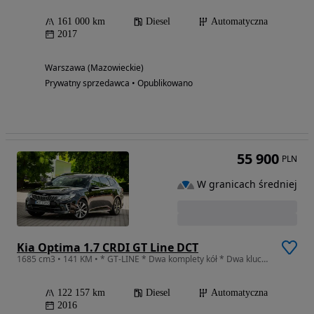
161 000 km
Diesel
Automatyczna
2017
Warszawa (Mazowieckie)
Prywatny sprzedawca • Opublikowano
55 900
PLN
W granicach średniej
Kia Optima 1.7 CRDI GT Line DCT
1685 cm3 • 141 KM • * GT-LINE * Dwa komplety kół * Dwa klucze * Oryginalny Lakier * Full *
122 157 km
Diesel
Automatyczna
2016