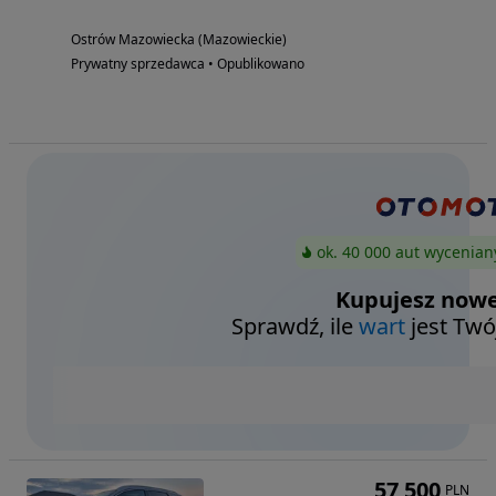
Ostrów Mazowiecka (Mazowieckie)
Prywatny sprzedawca • Opublikowano
ok. 40 000 aut wycenian
Kupujesz nowe
Sprawdź, ile
wart
jest Twó
57 500
PLN