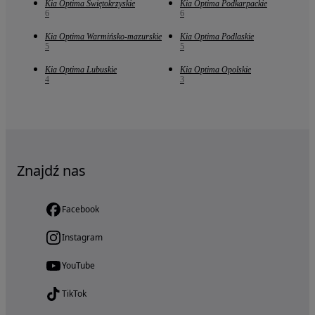
Kia Optima Świętokrzyskie
Kia Optima Podkarpackie
6
6
Kia Optima Warmińsko-mazurskie
Kia Optima Podlaskie
5
5
Kia Optima Lubuskie
Kia Optima Opolskie
4
3
Znajdź nas
Facebook
Instagram
YouTube
TikTok