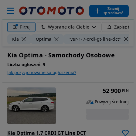
Zacznij
sprzedawać
Wybrane dla Ciebie
Filtruj
Zapisz filt
Kia
Optima
"ver-1-7-crdi-gt-line-dct"
Kia Optima - Samochody Osobowe
Liczba ogłoszeń:
9
Jak pozycjonowane są ogłoszenia?
52 900
PLN
Powyżej średniej
Kia Optima 1.7 CRDI GT Line DCT