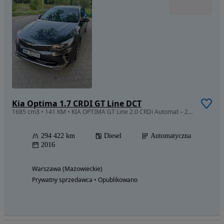
Kia Optima 1.7 CRDI GT Line DCT
1685 cm3 • 141 KM • KIA OPTIMA GT Line 2.0 CRDi Automat – 2016 r.
294 422 km
Diesel
Automatyczna
2016
Warszawa (Mazowieckie)
Prywatny sprzedawca • Opublikowano