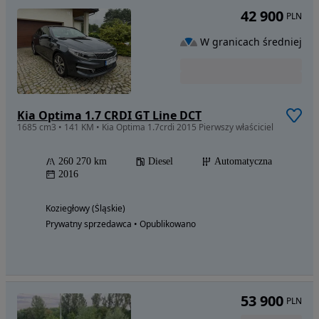
42 900
PLN
W granicach średniej
Kia Optima 1.7 CRDI GT Line DCT
1685 cm3 • 141 KM • Kia Optima 1.7crdi 2015 Pierwszy właściciel
260 270 km
Diesel
Automatyczna
2016
Koziegłowy (Śląskie)
Prywatny sprzedawca • Opublikowano
53 900
PLN