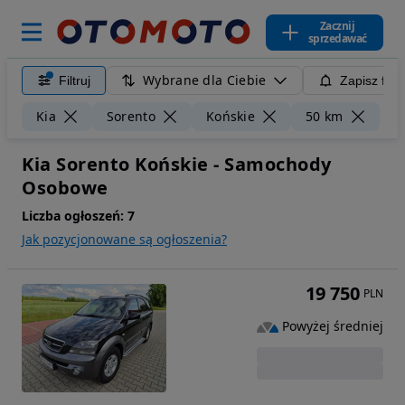
Zacznij
sprzedawać
Wybrane dla Ciebie
Filtruj
Zapisz filt
Wyc
Kia
Sorento
Końskie
50 km
Kia Sorento Końskie - Samochody
Osobowe
Liczba ogłoszeń:
7
Jak pozycjonowane są ogłoszenia?
19 750
PLN
Powyżej średniej