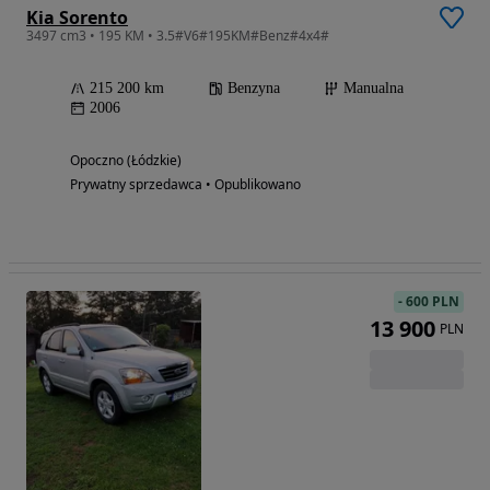
Kia Sorento
3497 cm3 • 195 KM • 3.5#V6#195KM#Benz#4x4#
215 200 km
Benzyna
Manualna
2006
Opoczno (Łódzkie)
Prywatny sprzedawca • Opublikowano
-
600 PLN
13 900
PLN