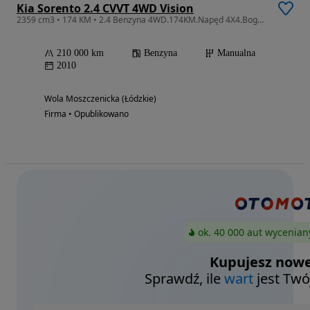
Kia Sorento 2.4 CVVT 4WD Vision
2359 cm3 • 174 KM • 2.4 Benzyna 4WD.174KM.Napęd 4X4.Bogata wersja. Zarejestrowany w PL.
210 000 km
Benzyna
Manualna
2010
Wola Moszczenicka (Łódzkie)
Firma • Opublikowano
ok. 40 000 aut wycenian
Kupujesz nowe
Sprawdź, ile
wart
jest Twó