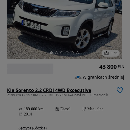
1
/
6
43 800
PLN
W granicach średniej
Kia Sorento 2.2 CRDi 4WD Excecutive
2199 cm3 • 197 KM • 2.2CRDI 197KM 4x4 navi PDC Klimatronik Kamera RATY GWARANCJA
189 000 km
Diesel
Manualna
2014
Łęczyca (Łódzkie)