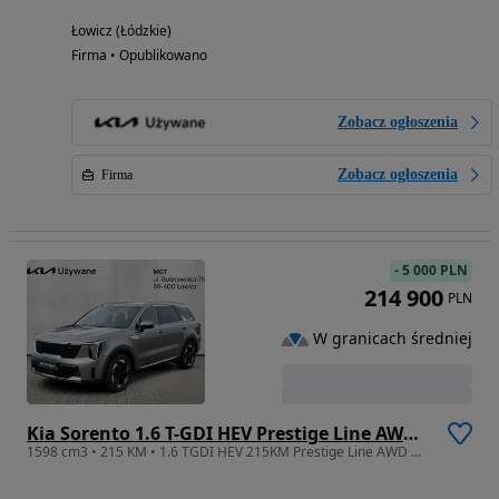
Łowicz (Łódzkie)
Firma • Opublikowano
Zobacz ogłoszenia
Zobacz ogłoszenia
Firma
-
5 000 PLN
214 900
PLN
W granicach średniej
Kia Sorento 1.6 T-GDI HEV Prestige Line AWD 7os
1598 cm3 • 215 KM • 1.6 TGDI HEV 215KM Prestige Line AWD DEMO Kamery 360 Audio BOSE FV23%