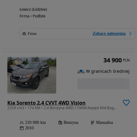
Łowicz (Łódzkie)
Firma • Podbite
Zobacz ogłoszenia
Firma
34 900
PLN
W granicach średniej
Kia Sorento 2.4 CVVT 4WD Vision
2359 cm3 • 174 KM • 2.4 Benzyna 4WD.174KM.Napęd 4X4.Bogata wersja. Zarejestrowany w PL.
210 000 km
Benzyna
Manualna
2010