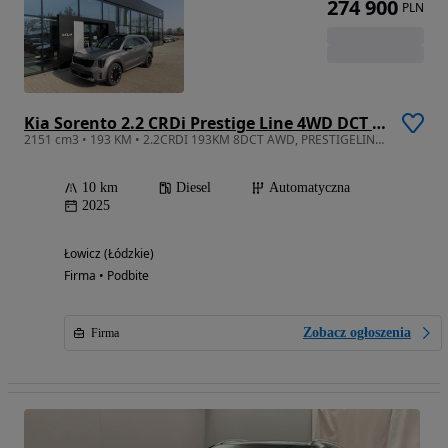
274 900
PLN
Kia Sorento 2.2 CRDi Prestige Line 4WD DCT 7os
2151 cm3 • 193 KM • 2.2CRDI 193KM 8DCT AWD, PRESTIGELINE+PNS, Dostępny od ręki!!!
10 km
Diesel
Automatyczna
2025
Łowicz (Łódzkie)
Firma • Podbite
Zobacz ogłoszenia
Firma