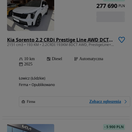
277 690
PLN
Kia Sorento 2.2 CRDi Prestige Line AWD DCT 7os
2151 cm3 • 193 KM • 2.2CRDI 193KM 8DCT AWD, PrestigeLine+MIR+PNS, Wyprzedaż rocznika 2025!
10 km
Diesel
Automatyczna
2025
Łowicz (Łódzkie)
Firma • Opublikowano
Zobacz ogłoszenia
Firma
-
5 900 PLN