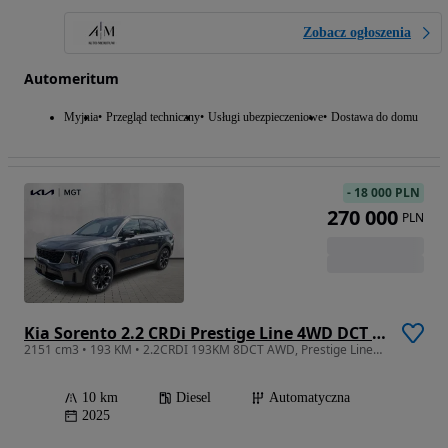
Zobacz ogłoszenia
Automeritum
Myjnia
Przegląd techniczny
Usługi ubezpieczeniowe
Dostawa do domu
-
18 000 PLN
270 000
PLN
Kia Sorento 2.2 CRDi Prestige Line 4WD DCT 7os
2151 cm3 • 193 KM • 2.2CRDI 193KM 8DCT AWD, Prestige Line+PNS Ostatnie sztuki od ręki !!!
10 km
Diesel
Automatyczna
2025