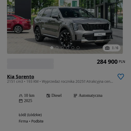
1
/
6
284 900
PLN
Kia Sorento
2151 cm3 • 193 KM • Wyprzedaż rocznika 2025!! Atrakcyjna cena!! Sprawdź!!
10 km
Diesel
Automatyczna
2025
Łódź (Łódzkie)
Firma • Podbite