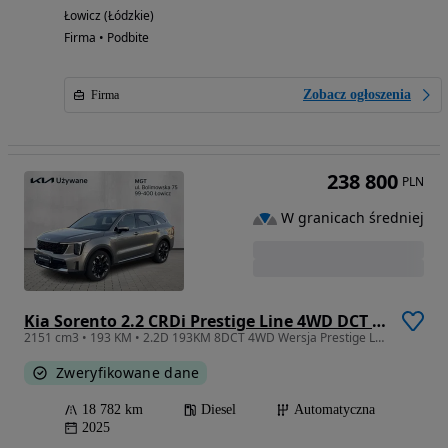
Łowicz (Łódzkie)
Firma • Podbite
Zobacz ogłoszenia
Firma
238 800
PLN
W granicach średniej
Kia Sorento 2.2 CRDi Prestige Line 4WD DCT 7os
2151 cm3 • 193 KM • 2.2D 193KM 8DCT 4WD Wersja Prestige Line Kamery360 BOSE Demo FV23%
Zweryfikowane dane
18 782 km
Diesel
Automatyczna
2025