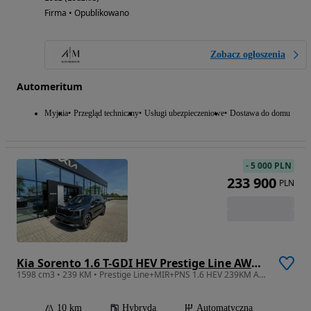
Firma • Opublikowano
Zobacz ogłoszenia
Automeritum
Myjnia
Przegląd techniczny
Usługi ubezpieczeniowe
Dostawa do domu
-
5 000 PLN
233 900
PLN
Kia Sorento 1.6 T-GDI HEV Prestige Line AWD 7os
1598 cm3 • 239 KM • Prestige Line+MIR+PNS 1.6 HEV 239KM AWD 6AT ostatnia sztuka z 2025r!!!
10 km
Hybryda
Automatyczna