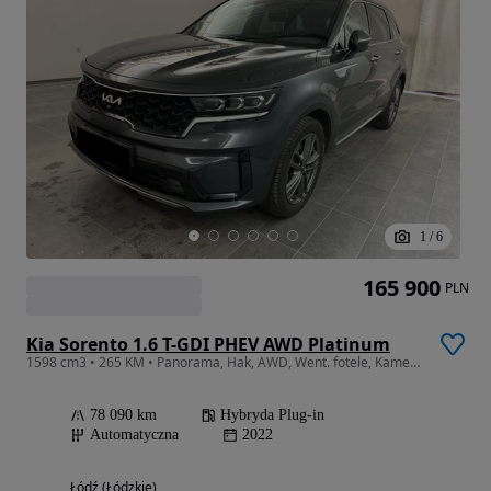
1
/
6
165 900
PLN
Kia Sorento 1.6 T-GDI PHEV AWD Platinum
1598 cm3 • 265 KM • Panorama, Hak, AWD, Went. fotele, Kamery 360, FV23%
78 090 km
Hybryda Plug-in
Automatyczna
2022
Łódź (Łódzkie)