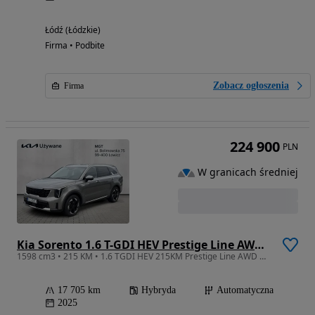
Łódź (Łódzkie)
Firma • Podbite
Zobacz ogłoszenia
Firma
224 900
PLN
W granicach średniej
Kia Sorento 1.6 T-GDI HEV Prestige Line AWD 7os
1598 cm3 • 215 KM • 1.6 TGDI HEV 215KM Prestige Line AWD DEMO Kamery 360 Audio BOSE
17 705 km
Hybryda
Automatyczna
2025