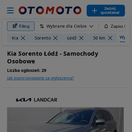
Zacznij
sprzedawać
Wybrane dla Ciebie
Filtruj
Zapisz filt
Wyczyś
Kia
Sorento
Łódź
50 km
Kia Sorento Łódź - Samochody
Osobowe
Liczba ogłoszeń:
29
Jak pozycjonowane są ogłoszenia?