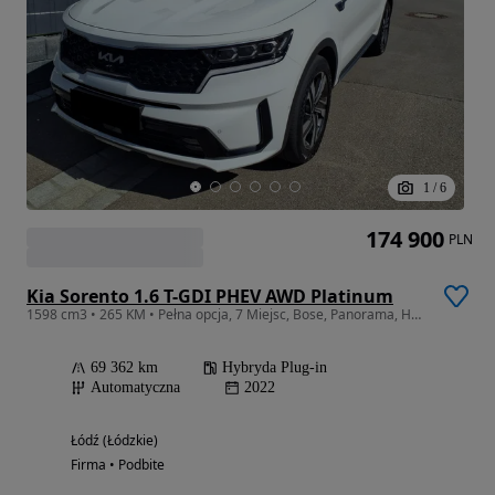
1
/
6
174 900
PLN
Kia Sorento 1.6 T-GDI PHEV AWD Platinum
1598 cm3 • 265 KM • Pełna opcja, 7 Miejsc, Bose, Panorama, Hak, Went. fotele, FV23%
69 362 km
Hybryda Plug-in
Automatyczna
2022
Łódź (Łódzkie)
Firma • Podbite