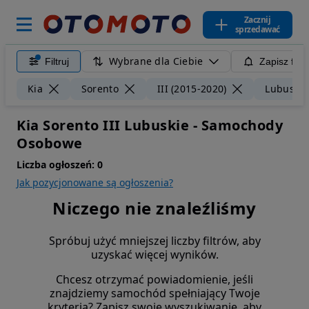
Zacznij
sprzedawać
Wybrane dla Ciebie
Filtruj
Zapisz filt
Kia
Sorento
III (2015-2020)
Lubuskie
Kia Sorento III Lubuskie - Samochody
Osobowe
Liczba ogłoszeń:
0
Jak pozycjonowane są ogłoszenia?
Niczego nie znaleźliśmy
Spróbuj użyć mniejszej liczby filtrów, aby
uzyskać więcej wyników.
Chcesz otrzymać powiadomienie, jeśli
znajdziemy samochód spełniający Twoje
kryteria? Zapisz swoje wyszukiwanie, aby