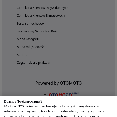
Cennik dla Klientów Indywidualnych
Cennik dla Klientów Biznesowych
Testy samochodów
Internetowy Samochód Roku
Mapa kategorii
Mapa miejscowości
Kariera
Części - dobre praktyki
Powered by OTOMOTO
Dbamy o Twoją prywatność
My i nasi
375
partnerzy przechowujemy lub uzyskujemy dostęp do
informacji na urządzeniu, takich jak unikalne identyfikatory w plikach
cookie w celu przetwarzania danych osobowych. Użytkownik może