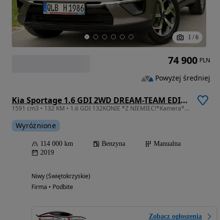
1
/
6
74 900
PLN
Powyżej średniej
Kia Sportage 1.6 GDI 2WD DREAM-TEAM EDITION
1591 cm3 • 132 KM • 1.6 GDI 132KONIE *Z NIEMIEC!*Kamera*Perfekcyjny Stan!FULL!!
Wyróżnione
114 000 km
Benzyna
Manualna
2019
Niwy (Świętokrzyskie)
Firma • Podbite
Zobacz ogłoszenia