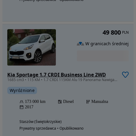
49 800
PLN
W granicach średniej
Kia Sportage 1.7 CRDI Business Line 2WD
1685 cm3 • 115 KM • 1.7 CRDI 115KM Alu 19 Panorama Nawigacja Kamera Cofania Sprowadzony
Wyróżnione
173 000 km
Diesel
Manualna
2017
Staszów (Świętokrzyskie)
Prywatny sprzedawca • Opublikowano