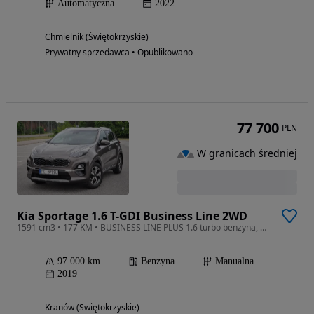
Automatyczna
2022
Chmielnik (Świętokrzyskie)
Prywatny sprzedawca • Opublikowano
77 700
PLN
W granicach średniej
Kia Sportage 1.6 T-GDI Business Line 2WD
1591 cm3 • 177 KM • BUSINESS LINE PLUS 1.6 turbo benzyna, Salon Polska, Bezwypadkowy
97 000 km
Benzyna
Manualna
2019
Kranów (Świętokrzyskie)