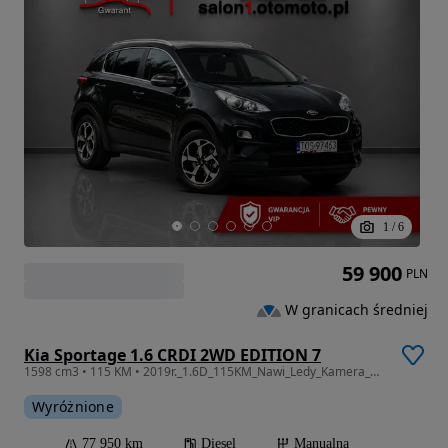
1
/
6
59 900
PLN
W granicach średniej
Kia Sportage 1.6 CRDI 2WD EDITION 7
1598 cm3 • 115 KM • 2019r._1.6D_115KM_Nawi_Ledy_Kamera_Gwarancja_12m.
Wyróżnione
77 950 km
Diesel
Manualna