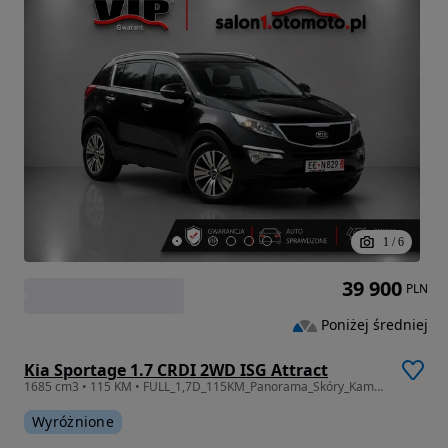
1
/
6
39 900
PLN
Poniżej średniej
Kia Sportage 1.7 CRDI 2WD ISG Attract
1685 cm3 • 115 KM • FULL_1,7D_115KM_Panorama_Skóry_Kamera Navi_Gwarancj
Wyróżnione