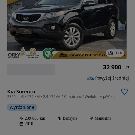
1
/
6
32 900
PLN
Powyżej średniej
Kia Sorento
2359 cm3 • 174 KM • 2.4 174kM *Klimatronic*Wielofunkcja*Czujniki Parkowania*7-osob*ABS*
Wyróżnione
239 883 km
Benzyna
Manualna
2010