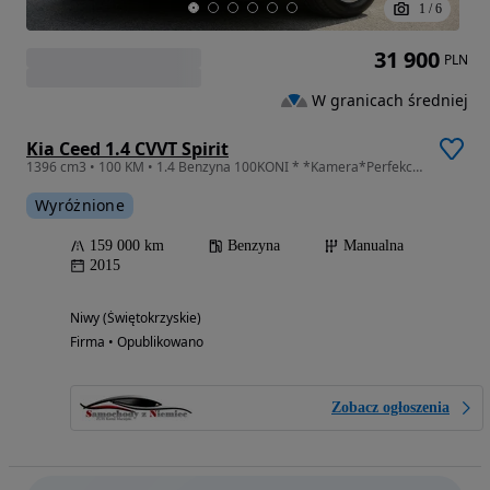
1
/
6
31 900
PLN
W granicach średniej
Kia Ceed 1.4 CVVT Spirit
1396 cm3 • 100 KM • 1.4 Benzyna 100KONI * *Kamera*Perfekcyjny Stan!FULL!!
Wyróżnione
159 000 km
Benzyna
Manualna
2015
Niwy (Świętokrzyskie)
Firma • Opublikowano
Zobacz ogłoszenia