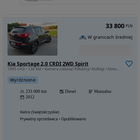
33 800
PLN
W granicach średniej
Kia Sportage 2.0 CRDI 2WD Spirit
1995 cm3 • 136 KM • Kamera cofania/ Półskóry/ Alufelgi / Xenon/ TUV/ BEZWYPADKOWA
Wyróżnione
233 000 km
Diesel
Manualna
2012
Kielce (Świętokrzyskie)
Prywatny sprzedawca • Opublikowano