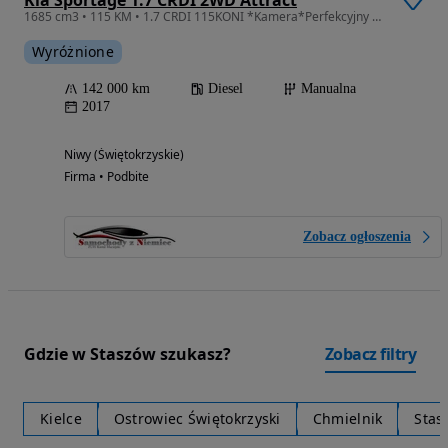
Kia Sportage 1.7 CRDI 2WD Attract
1685 cm3 • 115 KM • 1.7 CRDI 115KONI *Kamera*Perfekcyjny Stan!FULL!!
Wyróżnione
142 000 km
Diesel
Manualna
2017
Niwy (Świętokrzyskie)
Firma • Podbite
Zobacz ogłoszenia
Gdzie w Staszów szukasz?
Zobacz filtry
Kielce
Ostrowiec Świętokrzyski
Chmielnik
Stas