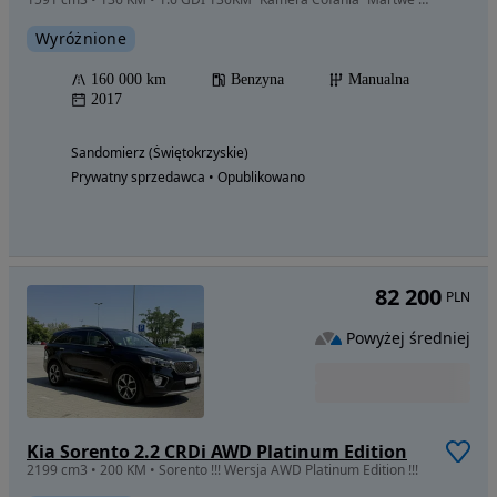
Wyróżnione
160 000 km
Benzyna
Manualna
2017
Sandomierz (Świętokrzyskie)
Prywatny sprzedawca • Opublikowano
82 200
PLN
Powyżej średniej
Kia Sorento 2.2 CRDi AWD Platinum Edition
2199 cm3 • 200 KM • Sorento !!! Wersja AWD Platinum Edition !!!