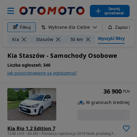
Zacznij
sprzedawać
Wybrane dla Ciebie
Filtruj
Zapisz filt
Wyczyść filtry
Kia
Staszów
50 km
Kia Staszów - Samochody Osobowe
Liczba ogłoszeń:
346
Jak pozycjonowane są ogłoszenia?
36 900
PLN
W granicach średniej
Kia Rio 1.2 Edition 7
1248 cm3 • 84 KM • Pierwsza rejestracja 2018 Niski przebieg Faktura VAT