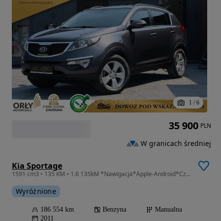
1
/
6
35 900
PLN
W granicach średniej
Kia Sportage
1591 cm3 • 135 KM • 1.6 135kM *Nawigacja*Apple-Android*Czujniki Parkowania*Multifunkcja*
Wyróżnione
186 554 km
Benzyna
Manualna
2011