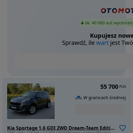
ok. 40 000 aut wycenian
Kupujesz nowe
Sprawdź, ile
wart
jest Twó
55 700
PLN
W granicach średniej
Kia Sportage 1.6 GDI 2WD Dream-Team Edition
1591 cm3 • 136 KM • 1.6 GDI 136KM*Kamera Cofania*Martwe Pole*Bezwypadkowa*Idealny Stan*!