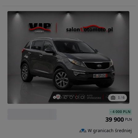
1
/
6
-
4 000 PLN
39 900
PLN
W granicach średniej