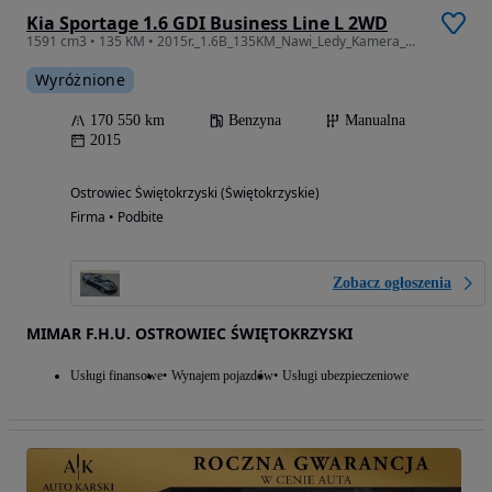
Kia Sportage 1.6 GDI Business Line L 2WD
1591 cm3 • 135 KM • 2015r._1.6B_135KM_Nawi_Ledy_Kamera_Gwarancja_12m.
Wyróżnione
170 550 km
Benzyna
Manualna
2015
Ostrowiec Świętokrzyski (Świętokrzyskie)
Firma • Podbite
Zobacz ogłoszenia
MIMAR F.H.U. OSTROWIEC ŚWIĘTOKRZYSKI
Usługi finansowe
Wynajem pojazdów
Usługi ubezpieczeniowe