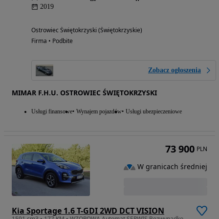
2019
Ostrowiec Świętokrzyski (Świętokrzyskie)
Firma • Podbite
Zobacz ogłoszenia
MIMAR F.H.U. OSTROWIEC ŚWIĘTOKRZYSKI
Usługi finansowe
Wynajem pojazdów
Usługi ubezpieczeniowe
73 900
PLN
W granicach średniej
Kia Sportage 1.6 T-GDI 2WD DCT VISION
1591 cm3 • 177 KM • WZOROWA Automat SERWIS Bezwypadkowa