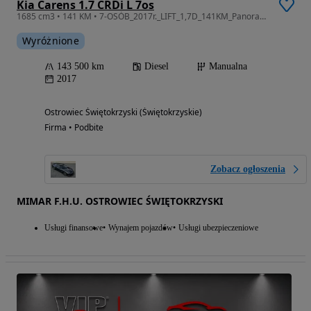
Kia Carens 1.7 CRDi L 7os
1685 cm3 • 141 KM • 7-OSÓB_2017r._LIFT_1,7D_141KM_Panorama_Kamera_Navi_Gwarancja_12m.
Wyróżnione
143 500 km
Diesel
Manualna
2017
Ostrowiec Świętokrzyski (Świętokrzyskie)
Firma • Podbite
Zobacz ogłoszenia
MIMAR F.H.U. OSTROWIEC ŚWIĘTOKRZYSKI
Usługi finansowe
Wynajem pojazdów
Usługi ubezpieczeniowe