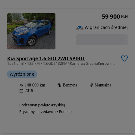
59 900
PLN
W granicach średniej
Kia Sportage 1.6 GDI 2WD SPIRIT
1591 cm3 • 132 KM • 1.6GDI 132KM#Kamera#GrzanaKierownica#Pdc#SuperStan#CałaOryginał
Wyróżnione
148 000 km
Benzyna
Manualna
2019
Bodzentyn (Świętokrzyskie)
Prywatny sprzedawca • Podbite