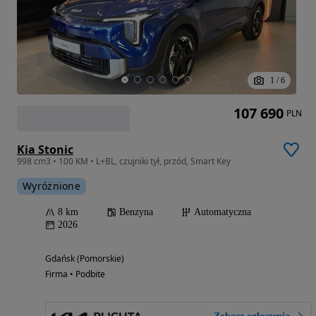
1
/
6
107 690
PLN
Kia Stonic
998 cm3 • 100 KM • L+BL, czujniki tył, przód, Smart Key
Wyróżnione
8 km
Benzyna
Automatyczna
2026
Gdańsk (Pomorskie)
Firma • Podbite