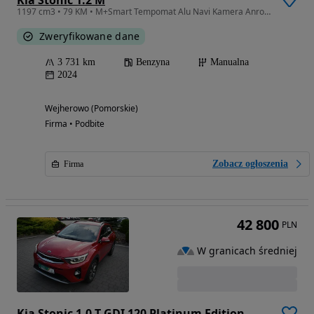
Kia Stonic 1.2 M
1197 cm3 • 79 KM • M+Smart Tempomat Alu Navi Kamera Anroid Carplay Fvat Dealer Kia
Zweryfikowane dane
3 731 km
Benzyna
Manualna
2024
Wejherowo (Pomorskie)
Firma • Podbite
Zobacz ogłoszenia
Firma
42 800
PLN
W granicach średniej
Kia Stonic 1.0 T-GDI 120 Platinum Edition