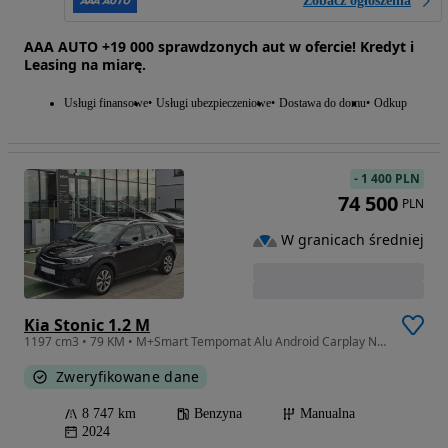
Zobacz ogłoszenia
AAA AUTO +19 000 sprawdzonych aut w ofercie! Kredyt i
Leasing na miarę.
Usługi finansowe
Usługi ubezpieczeniowe
Dostawa do domu
Odkup
-
1 400 PLN
74 500
PLN
W granicach średniej
Kia Stonic 1.2 M
1197 cm3 • 79 KM • M+Smart Tempomat Alu Android Carplay Navi Kamera Fvat Dealer Kia
Zweryfikowane dane
8 747 km
Benzyna
Manualna
2024