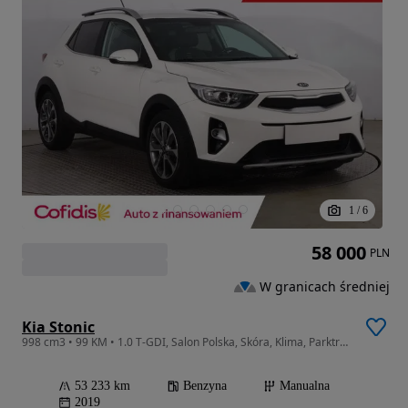
1
/
6
58 000
PLN
W granicach średniej
Kia Stonic
998 cm3 • 99 KM • 1.0 T-GDI, Salon Polska, Skóra, Klima, Parktronic,
53 233 km
Benzyna
Manualna
2019