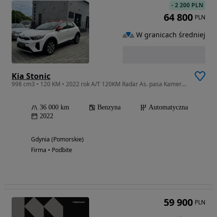
-
2 200 PLN
64 800
PLN
W granicach średniej
Kia Stonic
998 cm3 • 120 KM • 2022 rok A/T 120KM Radar As. pasa Kamera Climatronic Podgrz fot+kiera
36 000 km
Benzyna
Automatyczna
2022
Gdynia (Pomorskie)
Firma • Podbite
59 900
PLN