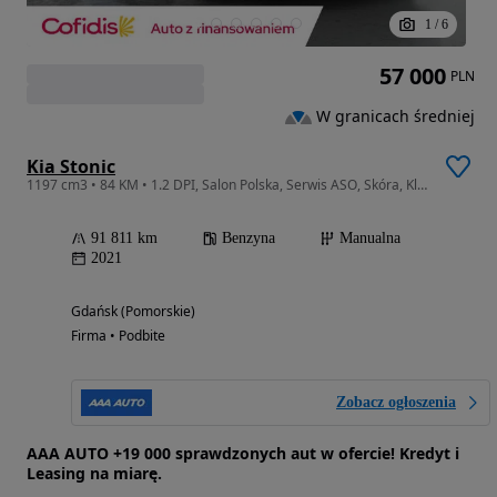
1
/
6
57 000
PLN
W granicach średniej
Kia Stonic
1197 cm3 • 84 KM • 1.2 DPI, Salon Polska, Serwis ASO, Skóra, Klimatronic, Tempomat,
91 811 km
Benzyna
Manualna
2021
Gdańsk (Pomorskie)
Firma • Podbite
Zobacz ogłoszenia
AAA AUTO +19 000 sprawdzonych aut w ofercie! Kredyt i
Leasing na miarę.