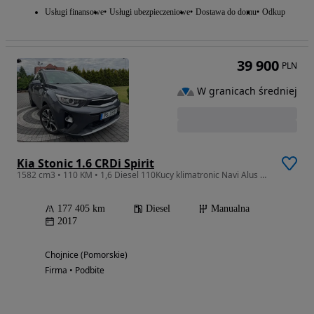
Usługi finansowe
Usługi ubezpieczeniowe
Dostawa do domu
Odkup
39 900
PLN
W granicach średniej
Kia Stonic 1.6 CRDi Spirit
1582 cm3 • 110 KM • 1,6 Diesel 110Kucy klimatronic Navi Alus Kamera BEZWYPADKOWY FULLL
177 405 km
Diesel
Manualna
2017
Chojnice (Pomorskie)
Firma • Podbite