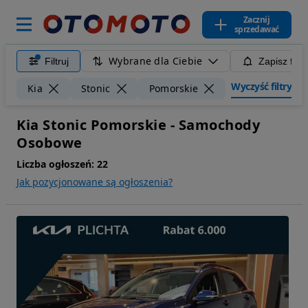
Zacznij
sprzedawać
Wybrane dla Ciebie
Filtruj
Zapisz filt
Wyczyść filtry
Kia
Stonic
Pomorskie
Kia Stonic Pomorskie - Samochody
Osobowe
Liczba ogłoszeń:
22
Jak pozycjonowane są ogłoszenia?