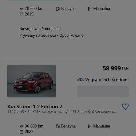
70 600 km
Benzyna
Manualna
2019
Niestępowo (Pomorskie)
Prywatny sprzedawca • Opublikowano
58 999
PLN
W granicach średniej
Kia Stonic 1.2 Edition 7
1197 cm3 • 84 KM • zarejestrowany*LIFT!Salon Kia! Serwisowany! Carplay! Roczna gwarancja!
96 600 km
Benzyna
Manualna
2022