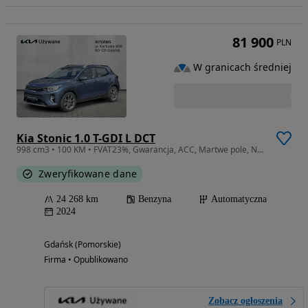
81 900
PLN
W granicach średniej
Kia Stonic 1.0 T-GDI L DCT
998 cm3 • 100 KM • FVAT23%, Gwarancja, ACC, Martwe pole, Navi, CarPlay, Półskóra, Kamera
Zweryfikowane dane
24 268 km
Benzyna
Automatyczna
2024
Gdańsk (Pomorskie)
Firma • Opublikowano
Zobacz ogłoszenia