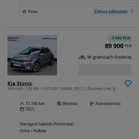
Zobacz ogłoszenia
Firma
-
5 000 PLN
89 900
PLN
W granicach średniej
Kia Stonic
999 cm3 • 100 KM • 1.0T-GDI, 100KM, 7DCT, L Business Line, Kamera, Navi, p.Zima, PL, 1Wł.
15 100 km
Benzyna
Automatyczna
2025
Starogard Gdański (Pomorskie)
Firma • Podbite