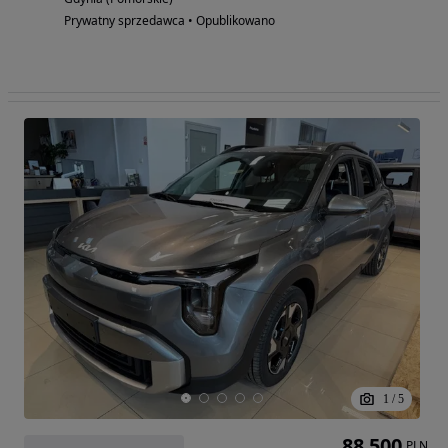
Prywatny sprzedawca • Opublikowano
1
/
5
88 500
PLN