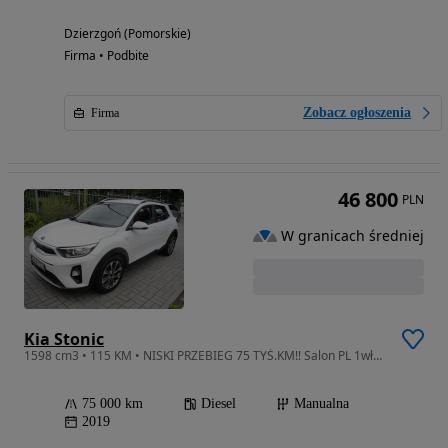
Dzierzgoń (Pomorskie)
Firma • Podbite
Zobacz ogłoszenia
Firma
46 800
PLN
W granicach średniej
Kia Stonic
1598 cm3 • 115 KM • NISKI PRZEBIEG 75 TYŚ.KM!! Salon PL 1właści Bezwypad Nawigacja Kamera
75 000 km
Diesel
Manualna
2019