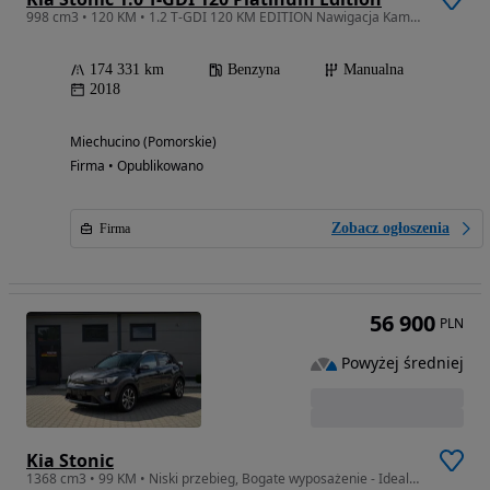
998 cm3 • 120 KM • 1.2 T-GDI 120 KM EDITION Nawigacja Kamera Klimatronik
174 331 km
Benzyna
Manualna
2018
Miechucino (Pomorskie)
Firma • Opublikowano
Zobacz ogłoszenia
Firma
56 900
PLN
Powyżej średniej
Kia Stonic
1368 cm3 • 99 KM • Niski przebieg, Bogate wyposażenie - Idealny STAN!!