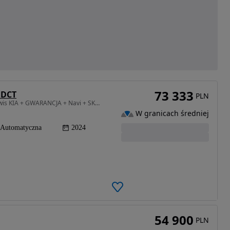
73 333
e DCT
PLN
998 cm3 • 100 KM • XL +Salon POLSKA + 100% Serwis KIA + GWARANCJA + Navi + SKÓRA + LEDy
W granicach średniej
Automatyczna
2024
54 900
PLN