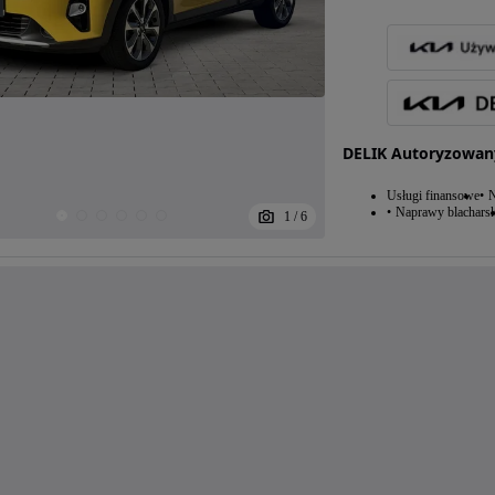
DELIK Autoryzowany
Usługi finansowe
N
Naprawy blacharsk
1
/
6