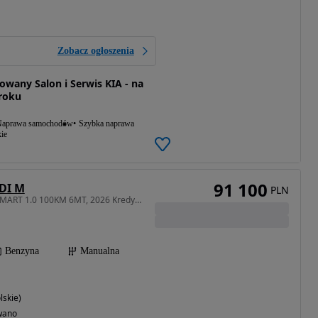
Zobacz ogłoszenia
wany Salon i Serwis KIA - na
roku
aprawa samochodów
Szybka naprawa
ie
91 100
GDI M
PLN
998 cm3 • 100 KM • M+SMART 1.0 100KM 6MT, 2026 Kredyt 50/50 0%, Leasing od 102%, Od ręki!
Benzyna
Manualna
lskie)
wano