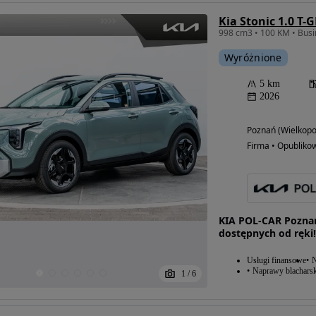
Kia Stonic 1.0 T-
Wyróżnione
5 km
2026
Poznań (Wielkopo
Firma • Opubliko
KIA POL-CAR Poznań
dostępnych od ręki!
Usługi finansowe
N
Naprawy blacharsk
1
/
6