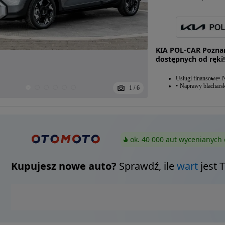
KIA POL-CAR Poznań
dostępnych od ręki!
Usługi finansowe
N
Naprawy blacharsk
1
/
6
ok. 40 000 aut wycenianych 
Kupujesz nowe auto?
Sprawdź, ile
wart
jest 