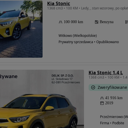
Kia Stonic
1368 cm3 • 100 KM • Ledy, , stan wzorowy, po opł
100 000 km
Benzyna
Witkowo (Wielkopolskie)
Prywatny sprzedawca • Opublikowano
Kia Stonic 1.4 L
Zweryfikowane
41 916 km
2019
Przeźmierowo (Wi
Firma • Podbite