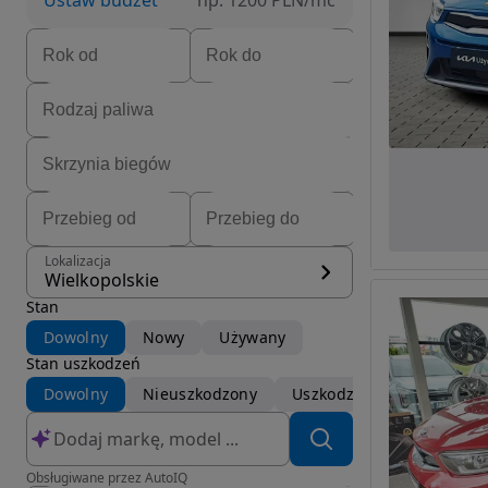
Ustaw budżet
np. 1200 PLN/mc
Lokalizacja
Wielkopolskie
Stan
Dowolny
Nowy
Używany
Stan uszkodzeń
Dowolny
Nieuszkodzony
Uszkodzony
Obsługiwane przez AutoIQ