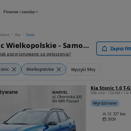
Finanse i zasoby
chody
Finansowanie
Leasing
dy
Narzędzie do wyceny samochodu
tryczne
Raport z inspekcji
obowe
Kia
Stonic
m
Raport historii pojazdu
Kia Stonic Wielkopolskie - Samochody Osobowe
Otomoto News
Zapisz fi
wane
Jak pozycjonowane są ogłoszenia?
tonic
Wielkopolskie
Wyczyść filtry
Kia Stonic 1.0 T-G
Wyróżnione
51 327 km
2020