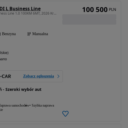
100 500
GDI L Business Line
PLN
998 cm3 • 100 KM • Business Line 1.0 100KM 6MT, 2026 Kredyt 50/50 0%,Od ręki!
Benzyna
Manualna
lskie)
wano
Zobacz ogłoszenia
 - Szeroki wybór aut
aprawa samochodów
Szybka naprawa
ie