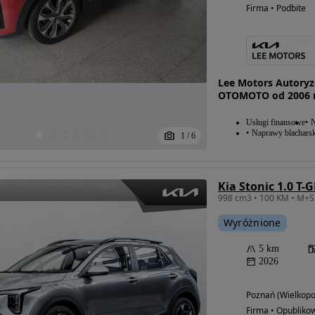
Firma • Podbite
Lee Motors Autoryzo
OTOMOTO od 2006 
Usługi finansowe
N
Naprawy blacharsk
1
/
6
Kia Stonic 1.0 T-
Wyróżnione
5 km
2026
Poznań (Wielkopo
Firma • Opubliko