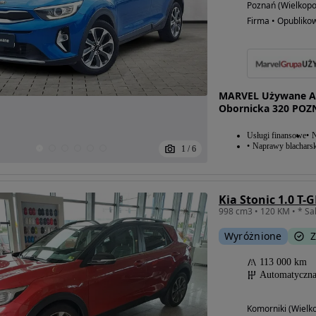
Poznań (Wielkopo
Firma • Opubliko
MARVEL Używane Au
Obornicka 320 POZ
Usługi finansowe
N
Naprawy blacharsk
1
/
6
Kia Stonic 1.0 T-
998 cm3 • 120 KM • * Salo
Wyróżnione
Z
113 000 km
Automatyczn
Komorniki (Wielko