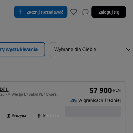
Zacznij sprzedawać
Zaloguj się
ltry wyszukiwania
57 900
DI L
PLN
998 cm3 • 120 KM • 1.0 120 KM Wersja L / Salon PL / Gwarancja / Kamera / Serwis ASO
W granicach średniej
Benzyna
Manualna