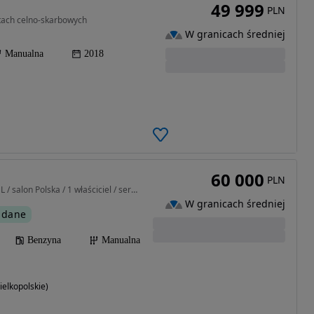
49 999
PLN
atach celno-skarbowych
W granicach średniej
Manualna
2018
60 000
PLN
1368 cm3 • 100 KM • 1.4 L / salon Polska / 1 właściciel / serwis ASO
W granicach średniej
 dane
Benzyna
Manualna
elkopolskie)