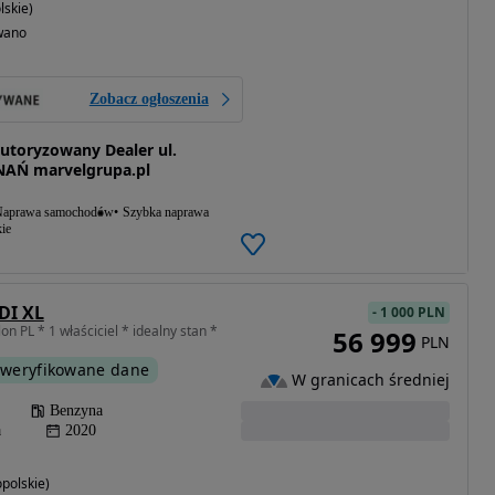
lskie)
wano
Zobacz ogłoszenia
toryzowany Dealer ul.
NAŃ marvelgrupa.pl
aprawa samochodów
Szybka naprawa
ie
GDI XL
-
1 000 PLN
n PL * 1 właściciel * idealny stan *
56 999
PLN
weryfikowane dane
W granicach średniej
Benzyna
a
2020
polskie)