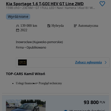
Kia Sportage 1.6 T-GDI HEV GT Line 2WD
1598 cm3 • 230 KM • GT ! FULL LED ! Navi ! Kamera ! Alus18 ! Warto ! ASO23
Wyróżnione
139 000 km
Hybryda
Automatyczna
2022
Inowrocław (Kujawsko-pomorskie)
Firma • Opublikowano
Zobacz ogłoszenia
TOP-CARS Kamil Witoń
Usługi finansowe
Przegląd techniczny
93 800
PLN