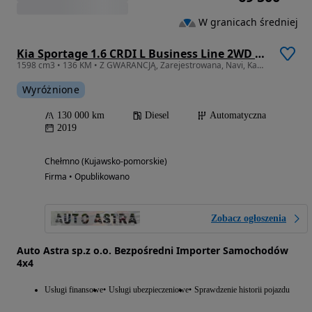
W granicach średniej
Kia Sportage 1.6 CRDI L Business Line 2WD DCT
1598 cm3 • 136 KM • Z GWARANCJĄ, Zarejestrowana, Navi, Kam, Asysta!!!
Wyróżnione
130 000 km
Diesel
Automatyczna
2019
Chełmno (Kujawsko-pomorskie)
Firma • Opublikowano
Zobacz ogłoszenia
Auto Astra sp.z o.o. Bezpośredni Importer Samochodów
4x4
Usługi finansowe
Usługi ubezpieczeniowe
Sprawdzenie historii pojazdu