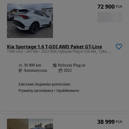
72 900
PLN
Kia Sportage 1.6 T-GDI AWD Paket GT-Line
1598 cm3 • 265 KM • 2022 ROK_Hybryda Plug in 256 KM_ Tylko 30 TYŚ.KM_ Full opcja GT LINE
30 000 km
Hybryda Plug-in
Automatyczna
2022
Zakrzewo (Kujawsko-pomorskie)
Prywatny sprzedawca • Opublikowano
38 999
PLN