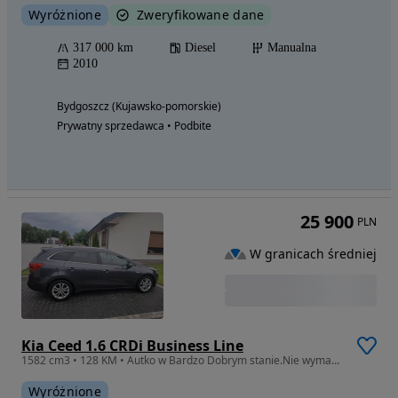
Wyróżnione
Zweryfikowane dane
317 000 km
Diesel
Manualna
2010
Bydgoszcz (Kujawsko-pomorskie)
Prywatny sprzedawca • Podbite
25 900
PLN
W granicach średniej
Kia Ceed 1.6 CRDi Business Line
1582 cm3 • 128 KM • Autko w Bardzo Dobrym stanie.Nie wymaga wkładu finansowego.Bogata wew
Wyróżnione