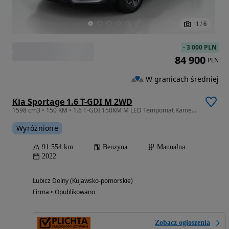
1
/
6
-
3 000 PLN
84 900
PLN
W granicach średniej
Kia Sportage 1.6 T-GDI M 2WD
1598 cm3 • 150 KM • 1.6 T-GDI 150KM M LED Tempomat Kamera Virtual SalonPL ASO 1WŁ
Wyróżnione
91 554 km
Benzyna
Manualna
2022
Lubicz Dolny (Kujawsko-pomorskie)
Firma • Opublikowano
Zobacz ogłoszenia