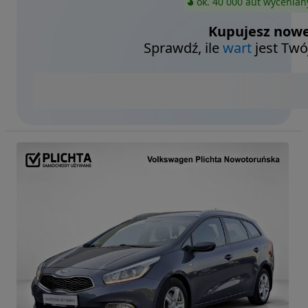
ok. 40 000 aut wycenian
Kupujesz nowe
Sprawdź, ile
wart
jest Twó