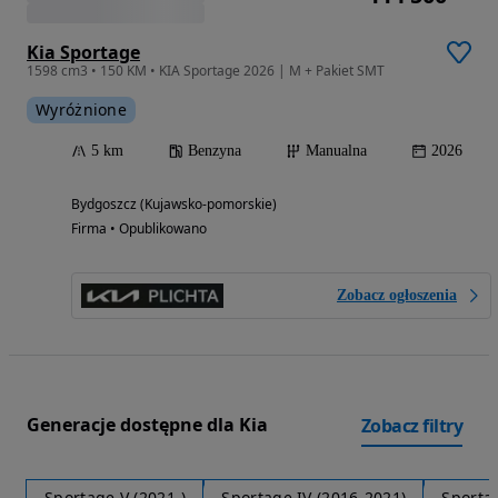
Kia Sportage
1598 cm3 • 150 KM • KIA Sportage 2026 | M + Pakiet SMT
Wyróżnione
5 km
Benzyna
Manualna
2026
Bydgoszcz (Kujawsko-pomorskie)
Firma • Opublikowano
Zobacz ogłoszenia
Generacje dostępne dla Kia
Zobacz filtry
Sportage V (2021-)
Sportage IV (2016-2021)
Sportag