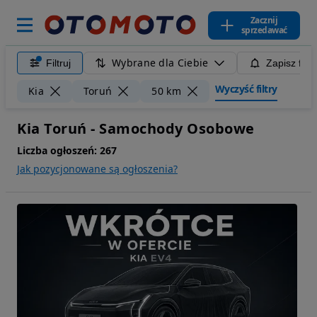
Zacznij
sprzedawać
Wybrane dla Ciebie
Filtruj
Zapisz filt
Wyczyść filtry
Kia
Toruń
50 km
Kia Toruń - Samochody Osobowe
Liczba ogłoszeń:
267
Jak pozycjonowane są ogłoszenia?