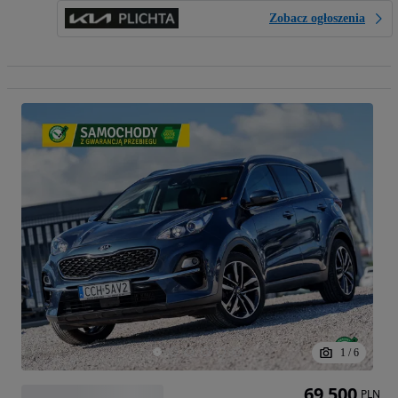
Zobacz ogłoszenia
1
/
6
69 500
PLN