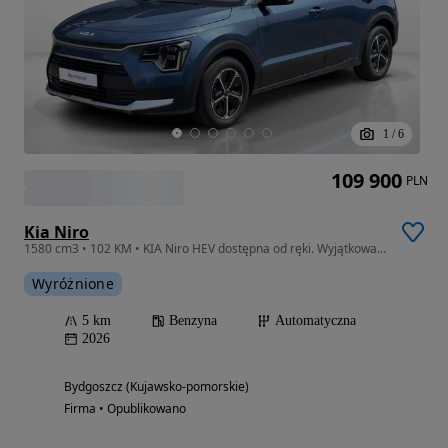
1
/
6
109 900
PLN
Kia Niro
1580 cm3 • 102 KM • KIA Niro HEV dostępna od ręki. Wyjątkowa oferta!
Wyróżnione
5 km
Benzyna
Automatyczna
2026
Bydgoszcz (Kujawsko-pomorskie)
Firma • Opublikowano