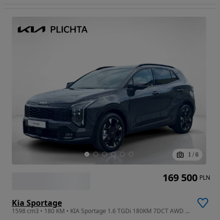
1
/
6
169 500
PLN
Kia Sportage
1598 cm3 • 180 KM • KIA Sportage 1.6 TGDi 180KM 7DCT AWD Wersja GT Line