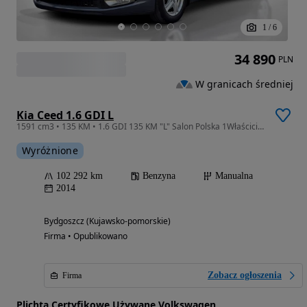
1
/
6
34 890
PLN
W granicach średniej
Kia Ceed 1.6 GDI L
1591 cm3 • 135 KM • 1.6 GDI 135 KM "L" Salon Polska 1Właściciel Bezwypadkowy SeriwsASO
Wyróżnione
102 292 km
Benzyna
Manualna
2014
Bydgoszcz (Kujawsko-pomorskie)
Firma • Opublikowano
Zobacz ogłoszenia
Firma
Plichta Certyfikowe Używane Volkswagen