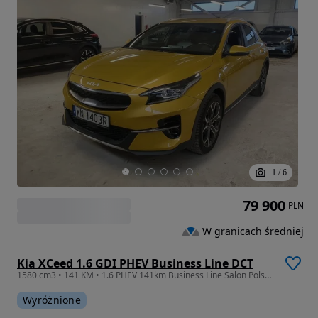
1
/
6
79 900
PLN
W granicach średniej
Kia XCeed 1.6 GDI PHEV Business Line DCT
1580 cm3 • 141 KM • 1.6 PHEV 141km Business Line Salon Polska FV23%
Wyróżnione