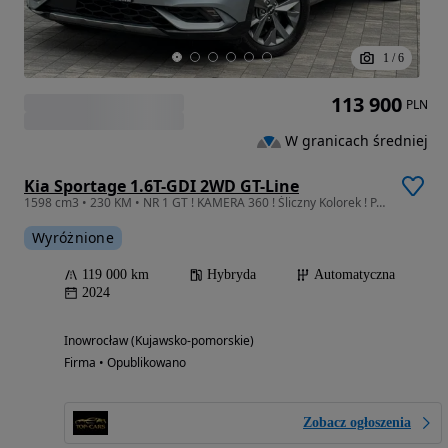
1
/
6
113 900
PLN
W granicach średniej
Kia Sportage 1.6T-GDI 2WD GT-Line
1598 cm3 • 230 KM • NR 1 GT ! KAMERA 360 ! Śliczny Kolorek ! PANORAMA ! Alus18 ! Maxx
Wyróżnione
119 000 km
Hybryda
Automatyczna
2024
Inowrocław (Kujawsko-pomorskie)
Firma • Opublikowano
Zobacz ogłoszenia