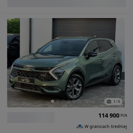
1
/
6
114 900
PLN
W granicach średniej