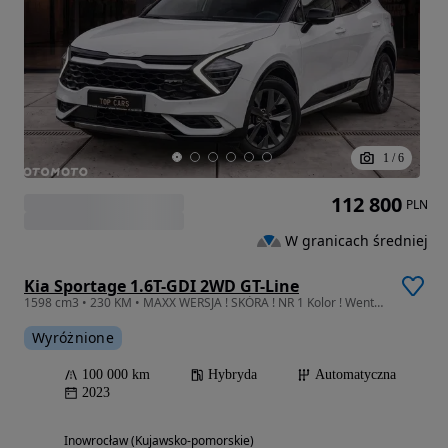
1
/
6
112 800
PLN
W granicach średniej
Kia Sportage 1.6T-GDI 2WD GT-Line
1598 cm3 • 230 KM • MAXX WERSJA ! SKÓRA ! NR 1 Kolor ! Wentyle ! Kamera 360 ! Maxx
Wyróżnione
100 000 km
Hybryda
Automatyczna
2023
Inowrocław (Kujawsko-pomorskie)