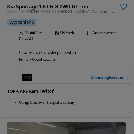
Kia Sportage 1.6T-GDI 2WD GT-Line
1598 cm3 • 230 KM • NR 1 KOLOREK GT ! KAMERA ! Alcantara ! 2024 ! Alus18 ! Maxx
Wyróżnione
98 000 km
Hybryda
Automatyczna
2024
Inowrocław (Kujawsko-pomorskie)
Firma • Opublikowano
Zobacz ogłoszenia
TOP-CARS Kamil Witoń
Usługi finansowe
Przegląd techniczny