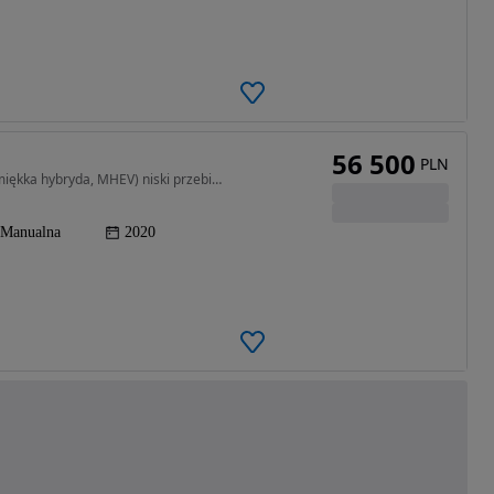
56 500
PLN
998 cm3 • 120 KM • Kia Stonic 1.0 T-GDI 120 KM, (miękka hybryda, MHEV) niski przebieg.
Manualna
2020