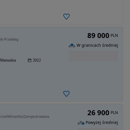
89 000
PLN
ski Przebieg
W granicach średniej
Manualna
2022
26 900
PLN
iciel!Klima!Alu!Zarejestrowana
Powyżej średniej