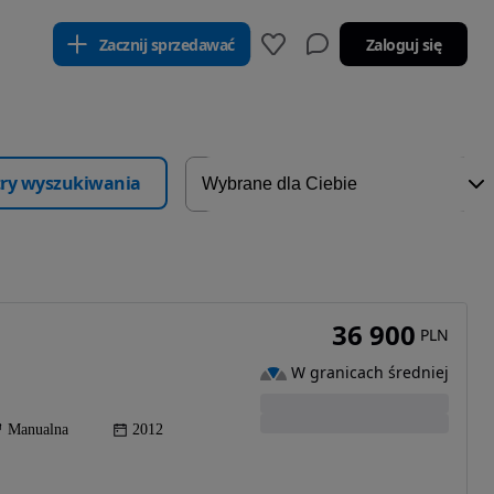
Zacznij sprzedawać
Zaloguj się
ltry wyszukiwania
36 900
PLN
W granicach średniej
Manualna
2012