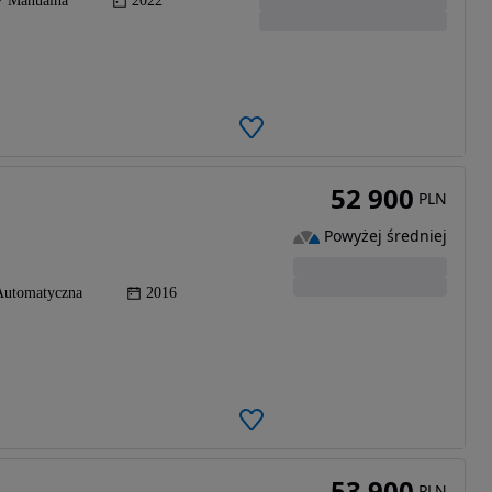
Manualna
2022
52 900
PLN
Powyżej średniej
Automatyczna
2016
53 900
PLN