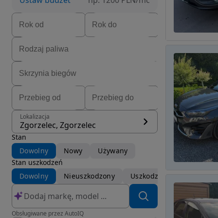
Ustaw budżet
np. 1200 PLN/mc
Lokalizacja
Zgorzelec, Zgorzelec
Stan
Dowolny
Nowy
Używany
Stan uszkodzeń
Dowolny
Nieuszkodzony
Uszkodzony
Obsługiwane przez AutoIQ