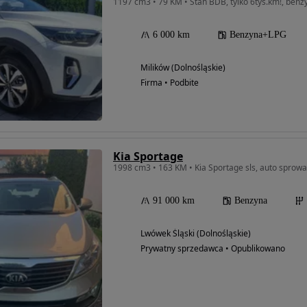
1197 cm3 • 79 KM • Stan BDB, tylko 6tyś.km!, ben
6 000 km
Benzyna+LPG
Milików (Dolnośląskie)
Firma • Podbite
Kia Sportage
1998 cm3 • 163 KM • Kia Sportage sls, auto sprowa
91 000 km
Benzyna
Lwówek Śląski (Dolnośląskie)
Prywatny sprzedawca • Opublikowano