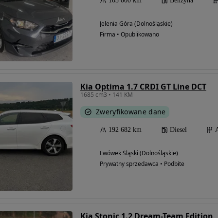
103 000 km
Benzyna
Jelenia Góra (Dolnośląskie)
Firma • Opublikowano
Kia Optima 1.7 CRDI GT Line DCT
1685 cm3 • 141 KM
Zweryfikowane dane
192 682 km
Diesel
Lwówek Śląski (Dolnośląskie)
Prywatny sprzedawca • Podbite
Kia Stonic 1.2 Dream-Team Edition