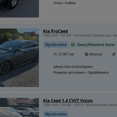
Firma • Podbite
Kia ProCeed
1482 cm3 • 160 KM • Kia Proceed, Świetny stan, Ni
Wyróżnione
Zweryfikowane dane
31 867 km
Benzyna
Jelenia Góra (Dolnośląskie)
Prywatny sprzedawca • Opublikowano
Kia Ceed 1.4 CVVT Vision
1396 cm3 • 100 KM • !2013!1.4benzyna!jeden właśc
Wyróżnione