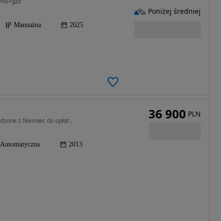
zyna+gaz
Poniżej średniej
Manualna
2025
36 900
PLN
dzone z Niemiec do opłat .
Automatyczna
2013