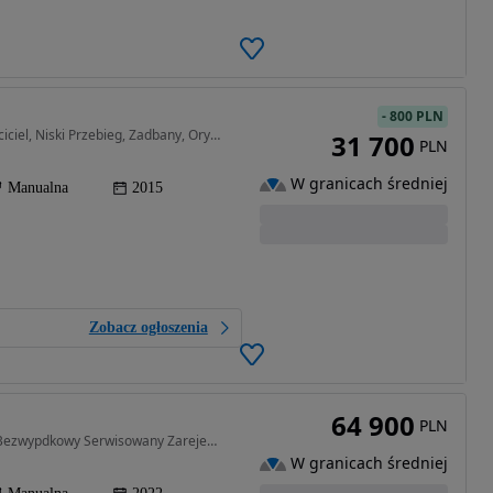
-
800 PLN
1396 cm3 • 109 KM • Super Stan 1.4 109 PS, I Właściciel, Niski Przebieg, Zadbany, Oryginał
31 700
PLN
W granicach średniej
Manualna
2015
Zobacz ogłoszenia
64 900
PLN
1482 cm3 • 160 KM • Faktura VAT 23% Gwarancja Bezwypdkowy Serwisowany Zarejestrowany
W granicach średniej