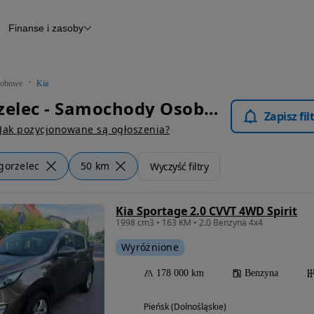
Finanse i zasoby
chody
Finansowanie
Leasing
dy
Narzędzie do wyceny samochodu
tryczne
Raport z inspekcji
obowe
Kia
m
Raport historii pojazdu
Kia Zgorzelec - Samochody Osobowe
Otomoto News
Zapisz fi
wane
Jak pozycjonowane są ogłoszenia?
gorzelec
50 km
Wyczyść filtry
Kia Sportage 2.0 CVVT 4WD Spirit
1998 cm3 • 163 KM • 2.0 Benzyna 4x4
Wyróżnione
178 000 km
Benzyna
Pieńsk (Dolnośląskie)