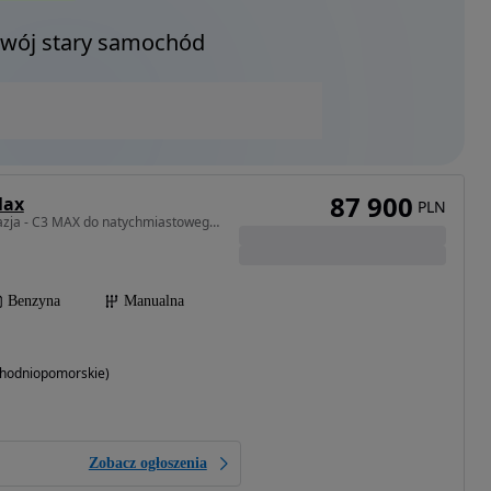
Twój stary samochód
87 900
Max
PLN
1199 cm3 • 100 KM • Okazja - C3 MAX do natychmiastowego odbioru
Benzyna
Manualna
achodniopomorskie)
Zobacz ogłoszenia