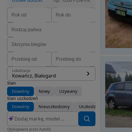
Ustaw budżet
np. 1200 PLN/mc
Lokalizacja
Kowańcz, Białogard
Stan
Dowolny
Nowy
Używany
Stan uszkodzeń
Dowolny
Nieuszkodzony
Uszkodzony
Obsługiwane przez AutoIQ