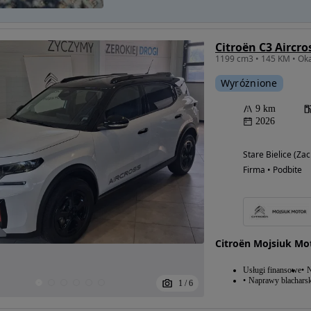
Wyróżnione
9 km
2026
Stare Bielice (Z
Firma • Podbite
Citroën Mojsiuk Mo
Usługi finansowe
N
Naprawy blacharsk
1
/
6