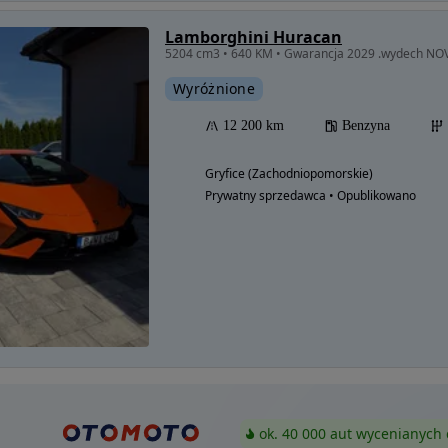
Lamborghini Huracan
5204 cm3 • 640 KM • Gwarancja 2029 .wydech NO
Wyróżnione
12 200 km
Benzyna
Gryfice (Zachodniopomorskie)
Prywatny sprzedawca • Opublikowano
ok. 40 000 aut wycenianych 