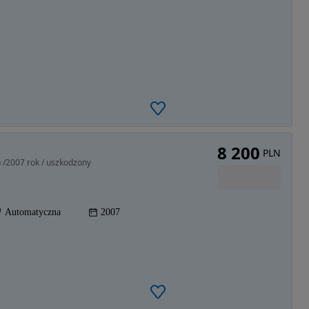
8 200
PLN
b /2007 rok / uszkodzony
Automatyczna
2007