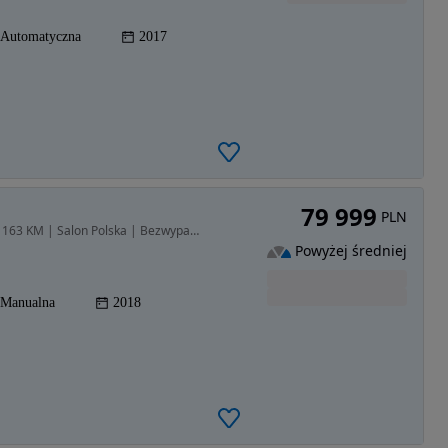
Automatyczna
2017
79 999
PLN
1332 cm3 • 163 KM • Mercedes-Benz A200 (W177) 163 KM | Salon Polska | Bezwypadkowy | LED H
Powyżej średniej
Manualna
2018