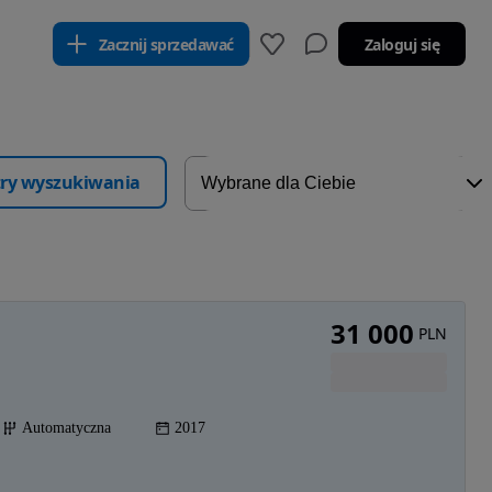
Zacznij sprzedawać
Zaloguj się
ltry wyszukiwania
31 000
PLN
Automatyczna
2017