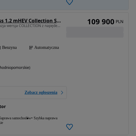
109 900
Citroën C3 Aircross 1.2 mHEV Collection S&S eDCT6
PLN
1199 cm3 • 145 KM • Okazja wersja COLLECTION z napędem hybrydowym ddostępna "od ręki"
Benzyna
Automatyczna
achodniopomorskie)
Zobacz ogłoszenia
tor
aprawa samochodów
Szybka naprawa
ie