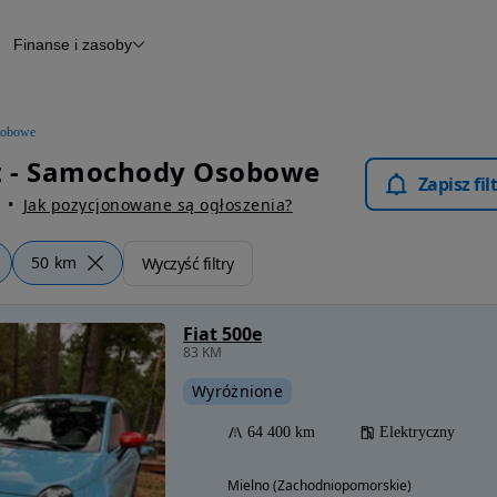
Finanse i zasoby
chody
Finansowanie
Leasing
dy
Narzędzie do wyceny samochodu
tryczne
Raport z inspekcji
obowe
m
Raport historii pojazdu
 - Samochody Osobowe
Otomoto News
Zapisz fi
wane
Jak pozycjonowane są ogłoszenia?
50 km
Wyczyść filtry
Fiat 500e
83 KM
Wyróżnione
64 400 km
Elektryczny
Mielno (Zachodniopomorskie)