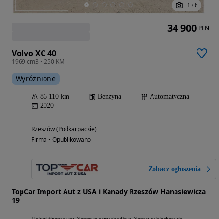
1
/
6
34 900
PLN
Volvo XC 40
1969 cm3 • 250 KM
Wyróżnione
86 110 km
Benzyna
Automatyczna
2020
Rzeszów (Podkarpackie)
Firma • Opublikowano
Zobacz ogłoszenia
TopCar Import Aut z USA i Kanady Rzeszów Hanasiewicza
19