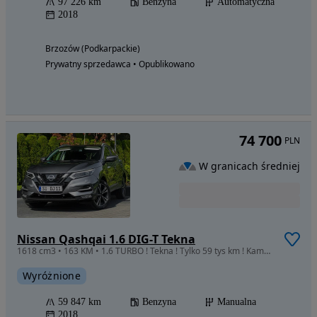
97 226 km
Benzyna
Automatyczna
2018
Brzozów (Podkarpackie)
Prywatny sprzedawca • Opublikowano
74 700
PLN
W granicach średniej
Nissan Qashqai 1.6 DIG-T Tekna
1618 cm3 • 163 KM • 1.6 TURBO ! Tekna ! Tylko 59 tys km ! Kamera 360 ! Navi ! Panorama !
Wyróżnione
59 847 km
Benzyna
Manualna
2018