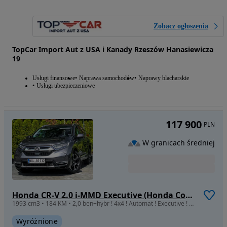
Zobacz ogłoszenia
TopCar Import Aut z USA i Kanady Rzeszów Hanasiewicza
19
Usługi finansowe
Naprawa samochodów
Naprawy blacharskie
Usługi ubezpieczeniowe
117 900
PLN
W granicach średniej
Honda CR-V 2.0 i-MMD Executive (Honda Connect+)
1993 cm3 • 184 KM • 2,0 ben+hybr ! 4x4 ! Automat ! Executive ! Panorama ! Full Led !
Wyróżnione