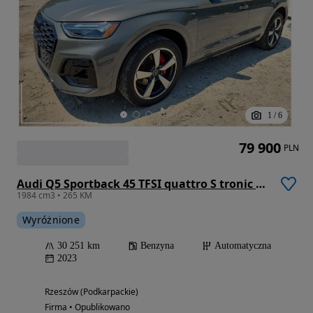
1
/
6
79 900
PLN
Audi Q5 Sportback 45 TFSI quattro S tronic S line
1984 cm3 • 265 KM
Wyróżnione
30 251 km
Benzyna
Automatyczna
2023
Rzeszów (Podkarpackie)
Firma • Opublikowano