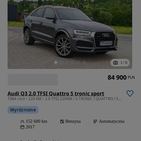
1
/
6
84 900
PLN
Audi Q3 2.0 TFSI Quattro S tronic sport
1984 cm3 • 220 KM • 2.0 TFSI 220KM / S-TRONIC / QUATTRO / S-Line / Full / Piękna / Zobacz!
Wyróżnione
152 600 km
Benzyna
Automatyczna
2017