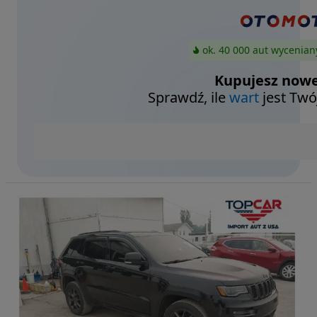
ok. 40 000 aut wycenian
Kupujesz nowe
Sprawdź, ile
wart
jest Twó