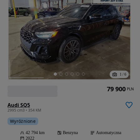
1
/
6
79 900
PLN
Audi SQ5
2995 cm3 • 354 KM
Wyróżnione
42 794 km
Benzyna
Automatyczna
2022