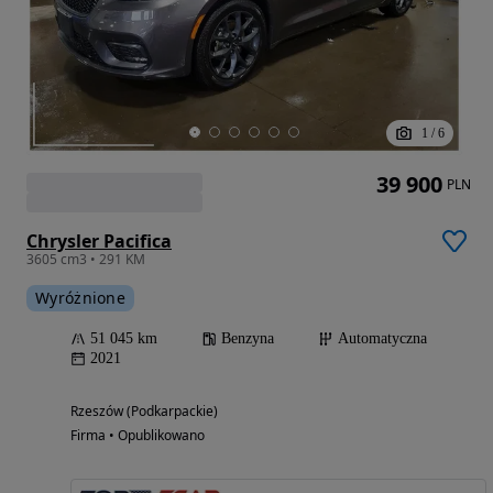
1
/
6
39 900
PLN
Chrysler Pacifica
3605 cm3 • 291 KM
Wyróżnione
51 045 km
Benzyna
Automatyczna
2021
Rzeszów (Podkarpackie)
Firma • Opublikowano