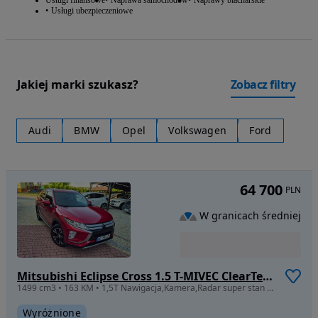
Usługi finansowe
Naprawa samochodów
Naprawy blacharskie
Usługi ubezpieczeniowe
Jakiej marki szukasz?
Zobacz filtry
Audi
BMW
Opel
Volkswagen
Ford
64 700
PLN
W granicach średniej
Mitsubishi Eclipse Cross 1.5 T-MIVEC ClearTec 2WD Diamant Edition
1499 cm3 • 163 KM • 1,5T Nawigacja,Kamera,Radar super stan z Niemiec Opłacony!!
Wyróżnione