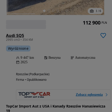
1
/
6
112 900
PLN
Audi SQ5
2995 cm3 • 354 KM
Wyróżnione
9 447 km
Benzyna
Automatyczna
2025
Rzeszów (Podkarpackie)
Firma • Opublikowano
Zobacz ogłoszenia
TopCar Import Aut z USA i Kanady Rzeszów Hanasiewicza
19