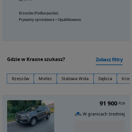
Brzozów (Podkarpackie)
Prywatny sprzedawca • Opublikowano
Gdzie w Krasne szukasz?
Zobacz filtry
Rzeszów
Mielec
Stalowa Wola
Dębica
Kros
91 900
PLN
W granicach średniej