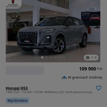
1
/
6
109 900
PLN
W granicach średniej
Hongqi HS3
1498 cm3 • 156 KM • FV23%~Reflektory LED~Dach panoramiczny
Wyróżnione