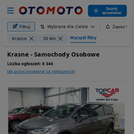
Zacznij
sprzedawać
Wybrane dla Ciebie
Filtruj
Zapisz filt
Wyczyść filtry
Krasne
50 km
Krasne - Samochody Osobowe
Liczba ogłoszeń:
6 344
Jak pozycjonowane są ogłoszenia?