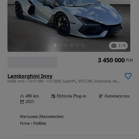
1
/
6
3 450 000
PLN
Lamborghini Inny
6498 cm3 • 1015 KM • 1015KM, SalonPL, VAT23%, Selezione, dostepny od zaraz
480 km
Hybryda Plug-in
Automatyczna
2025
Warszawa (Mazowieckie)
Firma • Podbite