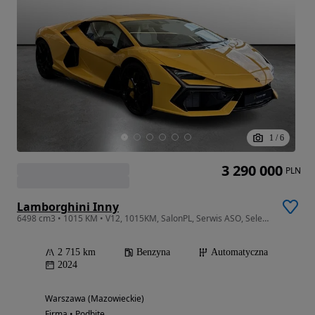
1
/
6
3 290 000
PLN
Lamborghini Inny
6498 cm3 • 1015 KM • V12, 1015KM, SalonPL, Serwis ASO, Selezione, VAT23%
2 715 km
Benzyna
Automatyczna
2024
Warszawa (Mazowieckie)
Firma • Podbite