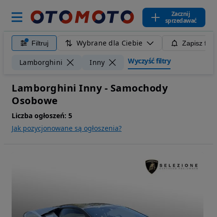
Zacznij
sprzedawać
Wybrane dla Ciebie
Filtruj
Zapisz filt
Wyczyść filtry
Lamborghini
Inny
Lamborghini Inny - Samochody
Osobowe
Liczba ogłoszeń:
5
Jak pozycjonowane są ogłoszenia?