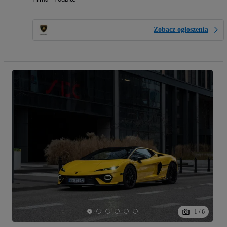
Zobacz ogłoszenia
1
/
6