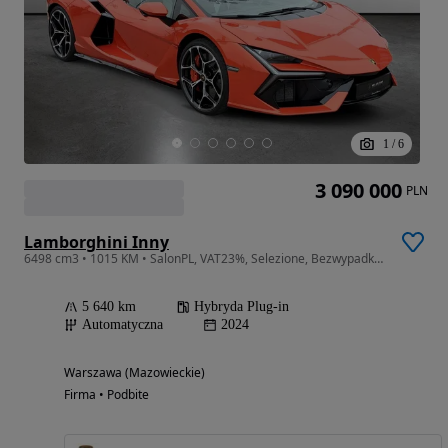
1
/
6
3 090 000
PLN
Lamborghini Inny
6498 cm3 • 1015 KM • SalonPL, VAT23%, Selezione, Bezwypadkowy, Ad Personam
5 640 km
Hybryda Plug-in
Automatyczna
2024
Warszawa (Mazowieckie)
Firma • Podbite