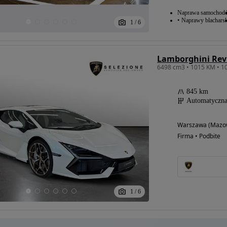
Naprawa samochod
Naprawy blacharsk
1
/
6
Lamborghini Rev
845 km
Automatyczn
Warszawa (Mazow
Firma • Podbite
1
/
6