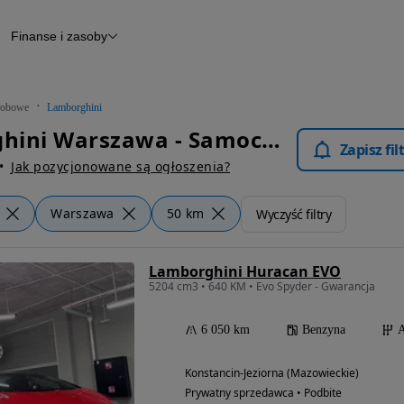
Finanse i zasoby
chody
Finansowanie
Leasing
dy
Narzędzie do wyceny samochodu
tryczne
Raport z inspekcji
obowe
Lamborghini
m
Raport historii pojazdu
Lamborghini Warszawa - Samochody Osobowe
Otomoto News
Zapisz fi
wane
Jak pozycjonowane są ogłoszenia?
Warszawa
50 km
Wyczyść filtry
Lamborghini Huracan EVO
5204 cm3 • 640 KM • Evo Spyder - Gwarancja
6 050 km
Benzyna
A
Konstancin-Jeziorna (Mazowieckie)
Prywatny sprzedawca • Podbite