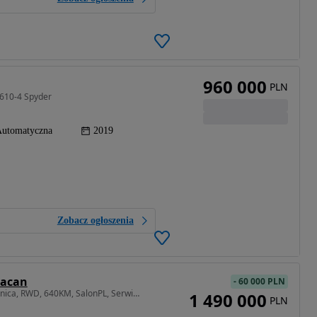
960 000
PLN
610-4 Spyder
utomatyczna
2019
Zobacz ogłoszenia
racan
-
60 000 PLN
5204 cm3 • 640 KM • Tecnica, RWD, 640KM, SalonPL, Serwis ASO, VAT23%, Selezione
1 490 000
PLN