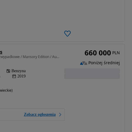
660 000
s
PLN
3996 cm3 • 650 KM • Bezwypadkowe / Mansory Edition / Auto Sprawdzone
Poniżej średniej
Benzyna
a
2019
ieckie)
Zobacz ogłoszenia