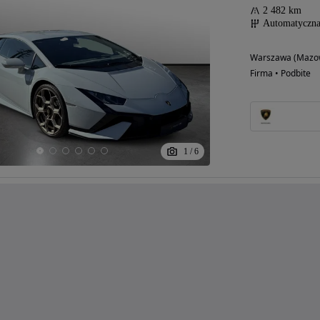
2 482 km
Automatyczn
Warszawa (Mazow
Firma • Podbite
1
/
6