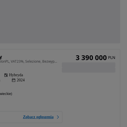
3 390 000
y
PLN
6498 cm3 • 1015 KM • SalonPL, VAT23%, Selezione, Bezwypadkowy
Hybryda
a
2024
ieckie)
Zobacz ogłoszenia