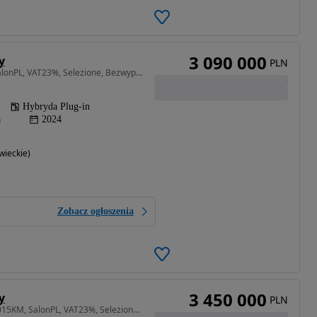
3 090 000
y
PLN
6498 cm3 • 1015 KM • SalonPL, VAT23%, Selezione, Bezwypadkowy, Ad Personam
Hybryda Plug-in
a
2024
ieckie)
Zobacz ogłoszenia
3 450 000
y
PLN
6498 cm3 • 1015 KM • 1015KM, SalonPL, VAT23%, Selezione, dostepny od zaraz