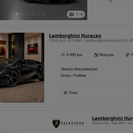
1
/
6
Lamborghini Huracan
5204 cm3 • 610 KM • Lamborghini Huracan EVO LP
9 000 km
Benzyna
A
Otwock (Mazowieckie)
Firma • Podbite
Firma
Lamborghini Hu