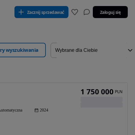
Zacznij sprzedawać
Zaloguj się
ltry wyszukiwania
1 750 000
PLN
utomatyczna
2024