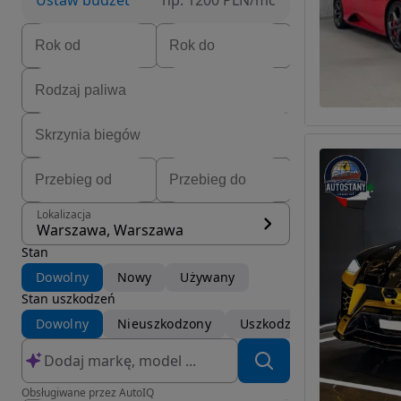
Ustaw budżet
np. 1200 PLN/mc
Lokalizacja
Warszawa, Warszawa
Stan
Dowolny
Nowy
Używany
Stan uszkodzeń
Dowolny
Nieuszkodzony
Uszkodzony
Obsługiwane przez AutoIQ