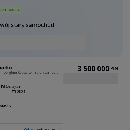
co miesiąc
Twój stary samochód
3 500 000
uelto
PLN
6498 cm3 • 1015 KM • Lamborghini Revuelto - Salon Lamborghini Warszawa
Benzyna
a
2024
ieckie)
Zobacz ogłoszenia