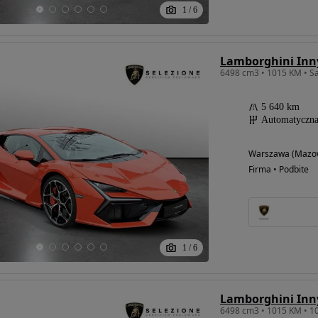
1
/
6
Lamborghini Inn
5 640 km
Automatyczn
Warszawa (Mazow
Firma • Podbite
1
/
6
Lamborghini Inn