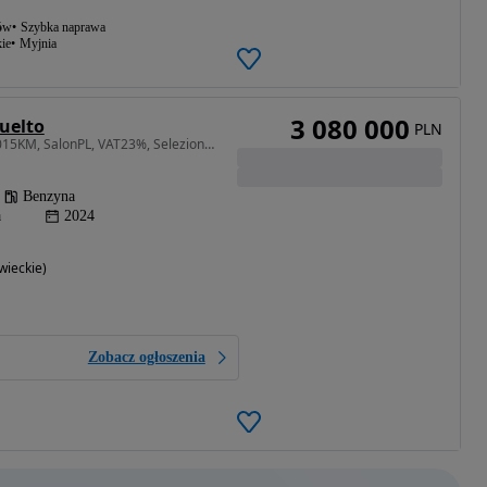
ów
Szybka naprawa
ie
Myjnia
3 080 000
uelto
PLN
6498 cm3 • 1015 KM • 1015KM, SalonPL, VAT23%, Selezione, dostępny od ręki
Benzyna
a
2024
ieckie)
Zobacz ogłoszenia