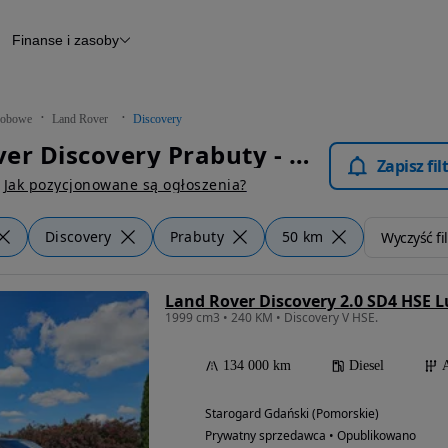
Finanse i zasoby
chody
Finansowanie
Leasing
dy
Narzędzie do wyceny samochodu
tryczne
Raport z inspekcji
obowe
Land Rover
Discovery
m
Raport historii pojazdu
Land Rover Discovery Prabuty - Samochody Osobowe
Otomoto News
Zapisz fi
wane
Jak pozycjonowane są ogłoszenia?
Discovery
Prabuty
50 km
Wyczyść fil
Land Rover Discovery 2.0 SD4 HSE 
1999 cm3 • 240 KM • Discovery V HSE.
134 000 km
Diesel
Starogard Gdański (Pomorskie)
Prywatny sprzedawca • Opublikowano