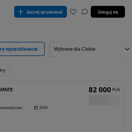
Zacznij sprzedawać
Zaloguj się
ltry wyszukiwania
try
82 000
Luxury
PLN
Automatyczna
2018