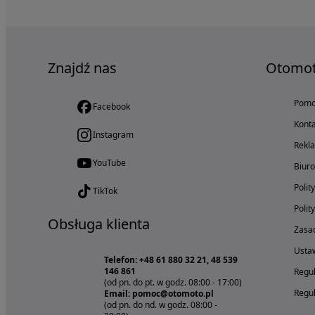
Znajdź nas
Otomo
Pom
Facebook
Konta
Instagram
Rekl
YouTube
Biur
Polit
TikTok
Polit
Obsługa klienta
Zasad
Ustaw
Telefon: +48 61 880 32 21, 48 539
146 861
Regul
(od pn. do pt. w godz. 08:00 - 17:00)
Regul
Email: pomoc@otomoto.pl
(od pn. do nd. w godz. 08:00 -