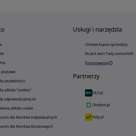
to
Usługi i narzędzia
oc
Umowa kupna sprzedaży
kt
Ile jest wart Twój samochód?
ama
Finansowanie
o prasowe
Partnerzy
yka prywatności
yka plików "cookies"
OLX.pl
y odpowiedzialnej AI
Otodom.pl
ienia plików cookie
Fixly.pl
amin dla Klientów Indywidualnych
amin dla Klientów Biznesowych