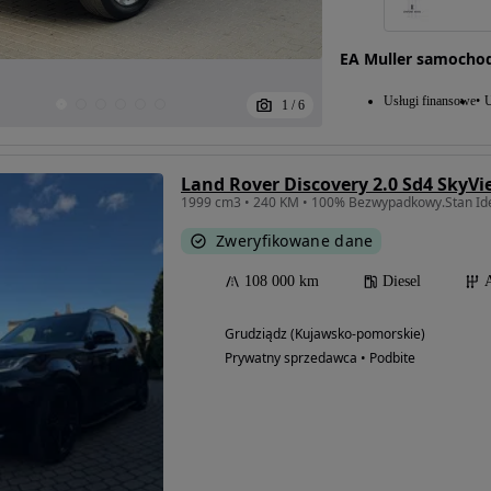
EA Muller samocho
Usługi finansowe
U
1
/
6
Land Rover Discovery 2.0 Sd4 SkyVi
1999 cm3 • 240 KM • 100% Bezwypadkowy.Stan Id
Zweryfikowane dane
108 000 km
Diesel
Grudziądz (Kujawsko-pomorskie)
Prywatny sprzedawca • Podbite