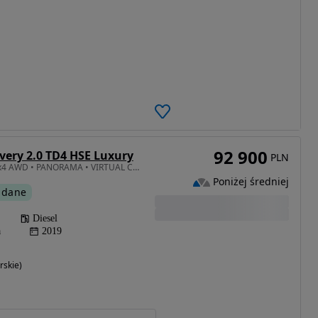
92 900
very 2.0 TD4 HSE Luxury
PLN
1999 cm3 • 180 KM • • 4x4 AWD • PANORAMA • VIRTUAL COCKPIT •Elegancja. Komfort. Przestrzeń
Poniżej średniej
 dane
Diesel
a
2019
rskie)