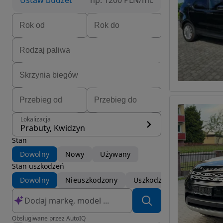
Ustaw budżet
np. 1200 PLN/mc
Lokalizacja
Prabuty, Kwidzyn
Stan
Dowolny
Nowy
Używany
Stan uszkodzeń
Dowolny
Nieuszkodzony
Uszkodzony
Obsługiwane przez AutoIQ