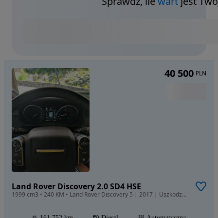
Sprawdź, ile
wart
jest Twó
40 500
PLN
Land Rover Discovery 2.0 SD4 HSE
1999 cm3 • 240 KM • Land Rover Discovery 5 | 2017 | Uszkodzony silnik |Faktura bez Vat |
161 752 km
Diesel
Automatyczna