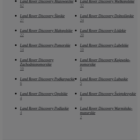
Land Rover Discovery Mazowieckie
Land Rover Discovery Wielkopolskie
62
32
Land Rover Discovery Śląskie
Land Rover Discovery Dolnośląskie
27
24
Land Rover Discovery Małopolskie
Land Rover Discovery Łódzkie
22
20
Land Rover Discovery Pomorskie
Land Rover Discovery Lubelskie
14
10
Land Rover Discovery
Land Rover Discovery Kujawsko-
Zachodniopomorskie
pomorskie
10
8
Land Rover Discovery Podkarpackie
Land Rover Discovery Lubuskie
6
5
Land Rover Discovery Opolskie
Land Rover Discovery Świętokrzyskie
4
4
Land Rover Discovery Podlaskie
Land Rover Discovery Warmińsko-
4
mazurskie
2