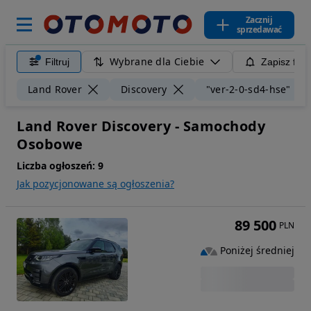
Zacznij
sprzedawać
Wybrane dla Ciebie
Filtruj
Zapisz filt
Land Rover
Discovery
"ver-2-0-sd4-hse"
Land Rover Discovery - Samochody
Osobowe
Liczba ogłoszeń:
9
Jak pozycjonowane są ogłoszenia?
89 500
PLN
Poniżej średniej