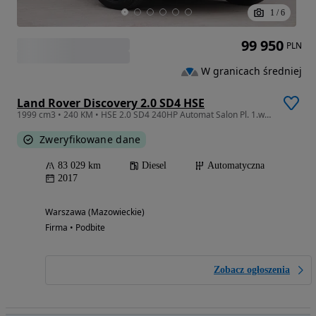
1
/
6
99 950
PLN
W granicach średniej
Land Rover Discovery 2.0 SD4 HSE
1999 cm3 • 240 KM • HSE 2.0 SD4 240HP Automat Salon Pl. 1.wł Panorama LED Serwis GWARANCJA
Zweryfikowane dane
83 029 km
Diesel
Automatyczna
2017
Warszawa (Mazowieckie)
Firma • Podbite
Zobacz ogłoszenia