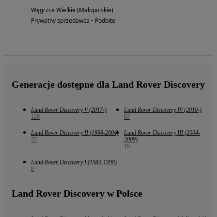
Węgrzce Wielkie (Małopolskie)
Prywatny sprzedawca • Podbite
Generacje dostępne dla Land Rover Discovery
Land Rover Discovery V (2017-)
Land Rover Discovery IV (2010-)
120
67
Land Rover Discovery II (1998-2004)
Land Rover Discovery III (2004-
25
2009)
19
Land Rover Discovery I (1989-1998)
8
Land Rover Discovery w Polsce