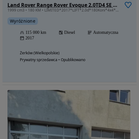
Land Rover Range Rover Evoque 2.0TD4 SE Dynamic Special Edition
1999 cm3 • 180 KM • LIMITED*2017*LIFT*2.0d*180Koni*4x4*Salon PL*100% Bezwypadek*ASOdoKońca
Wyróżnione
115 000 km
Diesel
Automatyczna
2017
Żerków (Wielkopolskie)
Prywatny sprzedawca • Opublikowano