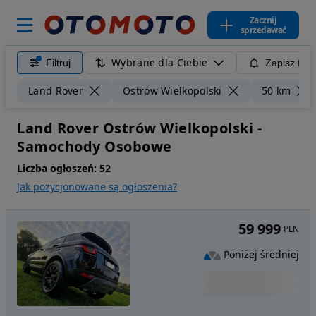
Zacznij
sprzedawać
Wybrane dla Ciebie
Filtruj
Zapisz filt
Land Rover
Ostrów Wielkopolski
50 km
Land Rover Ostrów Wielkopolski -
Samochody Osobowe
Liczba ogłoszeń:
52
Jak pozycjonowane są ogłoszenia?
59 999
PLN
Poniżej średniej