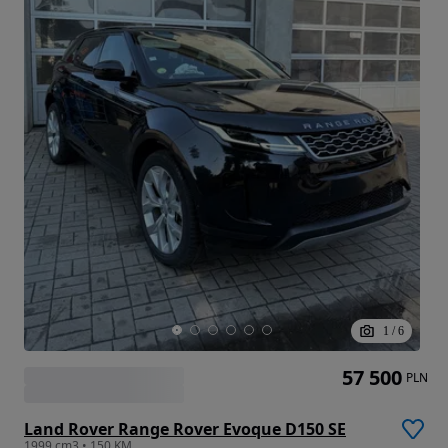
1
/
6
57 500
PLN
Land Rover Range Rover Evoque D150 SE
1999 cm3 • 150 KM