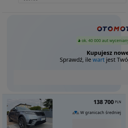
ok. 40 000 aut wycenian
Kupujesz nowe
Sprawdź, ile
wart
jest Twó
138 700
PLN
W granicach średniej