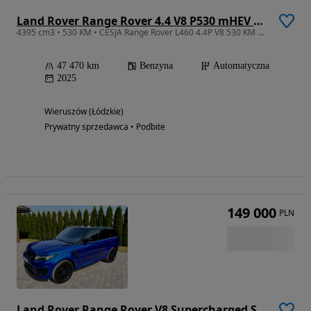
Land Rover Range Rover 4.4 V8 P530 mHEV LWB Autobiography
4395 cm3 • 530 KM • CESJA Range Rover L460 4.4P V8 530 KM AWD Autobiography LWB
47 470 km
Benzyna
Automatyczna
2025
Wieruszów (Łódzkie)
Prywatny sprzedawca • Podbite
149 000
PLN
Land Rover Range Rover V8 Supercharged SVAutobiography Dynamic