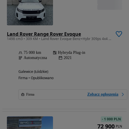
Land Rover Range Rover Evoque
1498 cm3 • 309 KM • Land Rover Evoque Benz+Hybr 309ps 4x4 Panorama Navi Skóra Kamera 360
75 000 km
Hybryda Plug-in
Automatyczna
2021
Galewice (Łódzkie)
Firma • Opublikowano
Zobacz ogłoszenia
Firma
-
1 000 PLN
72 900
PLN