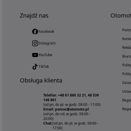
Znajdź nas
Otomo
Pom
Facebook
Konta
Instagram
Rekl
YouTube
Biur
Polit
TikTok
Polit
Obsługa klienta
Zasad
Ustaw
Telefon: +48 61 880 32 21, 48 539
146 861
Regul
(od pn. do pt. w godz. 08:00 - 17:00)
Regul
Email: pomoc@otomoto.pl
(od pn. do nd. w godz. 08:00 -
20:00)
Chat:
(od pn. do pt. w godz. 09:00 -
17:00)