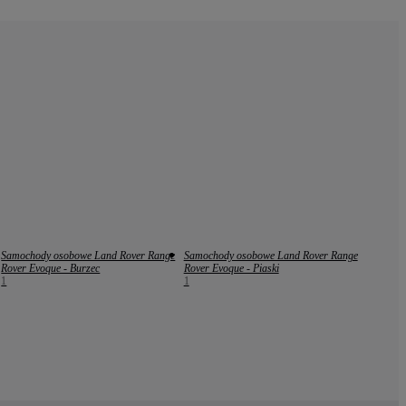
Samochody osobowe Land Rover Range
Samochody osobowe Land Rover Range
Rover Evoque - Burzec
Rover Evoque - Piaski
1
1