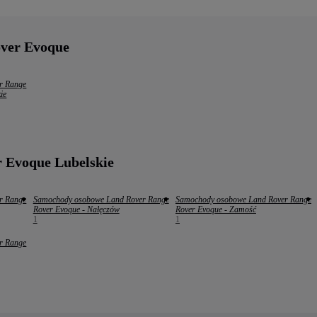
over Evoque
r Range
ie
 Evoque Lubelskie
r Range
Samochody osobowe Land Rover Range
Samochody osobowe Land Rover Range
Rover Evoque - Nałęczów
Rover Evoque - Zamość
1
1
r Range