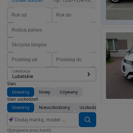
Ustaw budżet
np. 1200 PLN/mc
Lokalizacja
Lubelskie
Stan
Dowolny
Nowy
Używany
Stan uszkodzeń
Dowolny
Nieuszkodzony
Uszkodzony
Obsługiwane przez AutoIQ