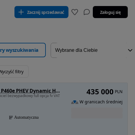
Zacznij sprzedawać
Zaloguj się
ltry wyszukiwania
Wyczyść filtry
435 000
Land Rover Range Rover Sport S 3.0 P460e PHEV Dynamic HSE
PLN
ciel bezwypadkowy full opcja fv VAT
W granicach średniej
Automatyczna