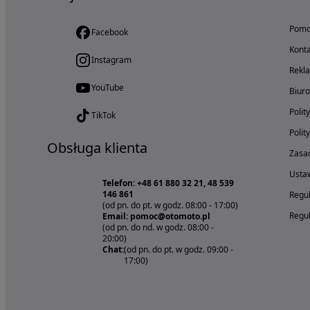
Pom
Facebook
Konta
Instagram
Rekl
YouTube
Biur
Polit
TikTok
Polit
Obsługa klienta
Zasad
Ustaw
Telefon: +48 61 880 32 21, 48 539
146 861
Regul
(od pn. do pt. w godz. 08:00 - 17:00)
Regul
Email: pomoc@otomoto.pl
(od pn. do nd. w godz. 08:00 -
20:00)
Chat:
(od pn. do pt. w godz. 09:00 -
17:00)