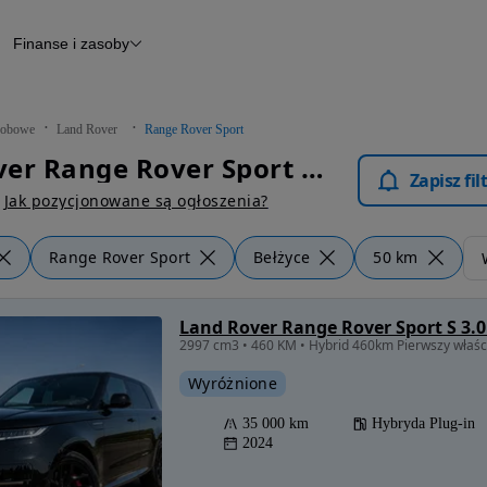
Finanse i zasoby
chody
Finansowanie
Leasing
dy
Narzędzie do wyceny samochodu
tryczne
Raport z inspekcji
obowe
Land Rover
Range Rover Sport
m
Raport historii pojazdu
Land Rover Range Rover Sport Bełżyce - Samochody Osobowe
Otomoto News
Zapisz fi
wane
Jak pozycjonowane są ogłoszenia?
Range Rover Sport
Bełżyce
50 km
2997 cm3 • 460 KM • Hybrid 460km Pierwszy właści
Wyróżnione
35 000 km
Hybryda Plug-in
2024