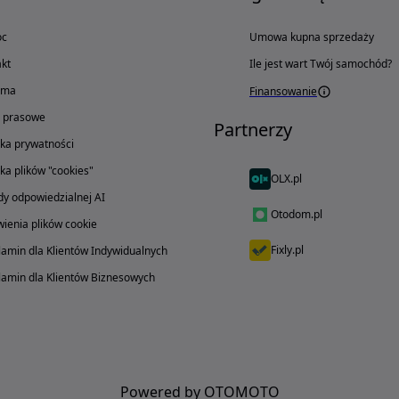
oc
Umowa kupna sprzedaży
kt
Ile jest wart Twój samochód?
ama
Finansowanie
o prasowe
Partnerzy
yka prywatności
yka plików "cookies"
OLX.pl
y odpowiedzialnej AI
Otodom.pl
ienia plików cookie
Fixly.pl
amin dla Klientów Indywidualnych
amin dla Klientów Biznesowych
Powered by OTOMOTO