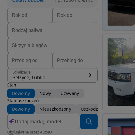
Ustaw budżet
np. 1200 PLN/mc
Lokalizacja
Bełżyce, Lublin
Stan
Dowolny
Nowy
Używany
Stan uszkodzeń
Dowolny
Nieuszkodzony
Uszkodzony
Obsługiwane przez AutoIQ