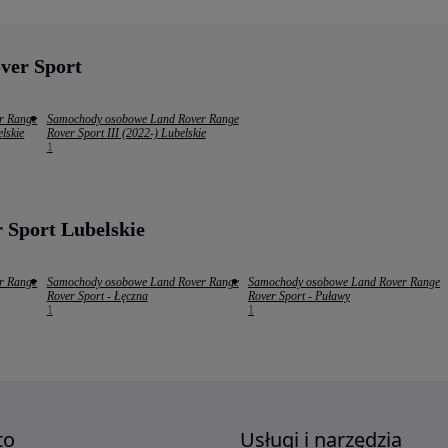
ver Sport
r Range
Samochody osobowe Land Rover Range
lskie
Rover Sport III (2022-) Lubelskie
1
 Sport Lubelskie
r Range
Samochody osobowe Land Rover Range
Samochody osobowe Land Rover Range
Rover Sport - Łęczna
Rover Sport - Puławy
1
1
to
Usługi i narzędzia