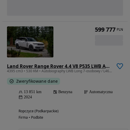
599 777
PLN
Land Rover Range Rover 4.4 V8 P535 LWB Autobiography 7os
4395 cm3 • 530 KM • Autobiography LWB Long 7-osobowy / L460 4.4 MHEV 530 KM / Bogata opcja
Zweryfikowane dane
13 851 km
Benzyna
Automatyczna
2024
Ropczyce (Podkarpackie)
Firma • Podbite