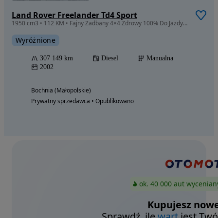
Land Rover Freelander Td4 Sport
1950 cm3 • 112 KM • Fajny Zadbany 4×4 Zdrowy 100% Do Jazdy Polecam Roczne Opłaty
Wyróżnione
307 149 km
Diesel
Manualna
2002
Bochnia (Małopolskie)
Prywatny sprzedawca • Opublikowano
ok. 40 000 aut wycenian
Kupujesz nowe
Sprawdź, ile
wart
jest Twó