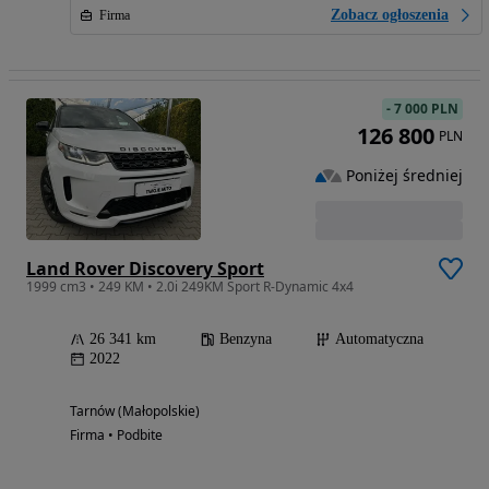
Zobacz ogłoszenia
Firma
-
7 000 PLN
126 800
PLN
Poniżej średniej
Land Rover Discovery Sport
1999 cm3 • 249 KM • 2.0i 249KM Sport R-Dynamic 4x4
26 341 km
Benzyna
Automatyczna
2022
Tarnów (Małopolskie)
Firma • Podbite