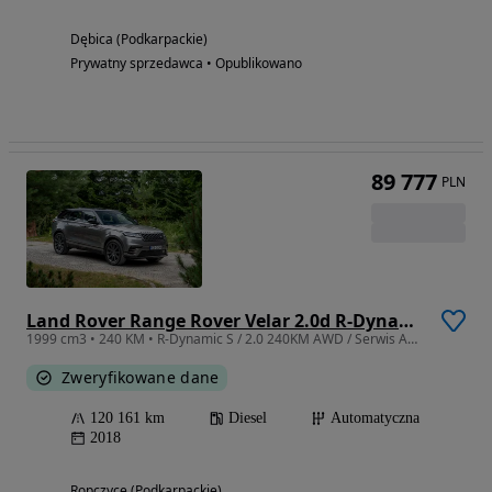
Dębica (Podkarpackie)
Prywatny sprzedawca • Opublikowano
89 777
PLN
Land Rover Range Rover Velar 2.0d R-Dynamic S
1999 cm3 • 240 KM • R-Dynamic S / 2.0 240KM AWD / Serwis ASO / Panorama / Meridian / FV
Zweryfikowane dane
120 161 km
Diesel
Automatyczna
2018
Ropczyce (Podkarpackie)