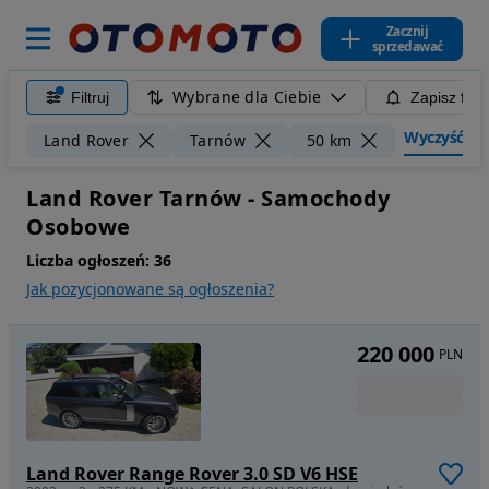
Zacznij
sprzedawać
Wybrane dla Ciebie
Filtruj
Zapisz filt
Wyczyść filt
Land Rover
Tarnów
50 km
Land Rover Tarnów - Samochody
Osobowe
Liczba ogłoszeń:
36
Jak pozycjonowane są ogłoszenia?
220 000
PLN
Land Rover Range Rover 3.0 SD V6 HSE