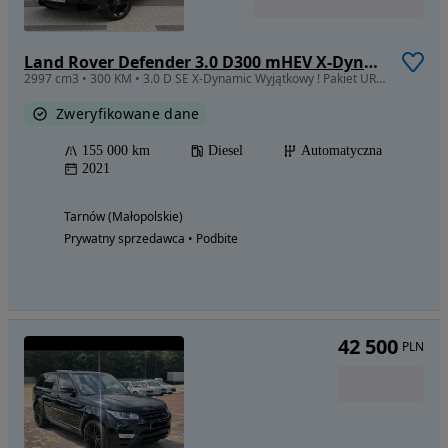
Land Rover Defender 3.0 D300 mHEV X-Dynamic SE
2997 cm3 • 300 KM • 3.0 D SE X-Dynamic Wyjątkowy ! Pakiet URBAN , Folia 3M Faktura VAT 23%
Zweryfikowane dane
155 000 km
Diesel
Automatyczna
2021
Tarnów (Małopolskie)
Prywatny sprzedawca • Podbite
42 500
PLN