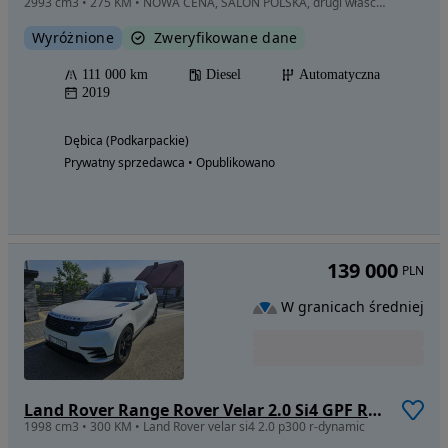
2993 cm3 • 275 KM • NOWA CENA, SALON POLSKA, drugi właściciel od 2021r,
Wyróżnione
Zweryfikowane dane
111 000 km
Diesel
Automatyczna
2019
Dębica (Podkarpackie)
Prywatny sprzedawca • Opublikowano
139 000
PLN
W granicach średniej
Land Rover Range Rover Velar 2.0 Si4 GPF R-Dynamic SE
1998 cm3 • 300 KM • Land Rover velar si4 2.0 p300 r-dynamic